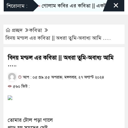
×
গোলাম কবির এর কবিতা || একটা কাঙ্ক্ষিত স্বপ্নে
শিরোনাম :
প্রচ্ছদ
কবিতা
বিনয় মন্ডল এর কবিতা || অধরা তুমি-অবাধ্য আমি …..
বিনয় মন্ডল এর কবিতা || অধরা তুমি-অবাধ্য আমি
…..
আপ : ০৫:৩৯:৫৫ অপরাহ্ন, মঙ্গলবার, ২৭ অগাস্ট ২০২৪
৫৬০ ভিউ :
তোমার টোল পড়া গালে
পাড় হয় সমুদ্রের ঢেউ