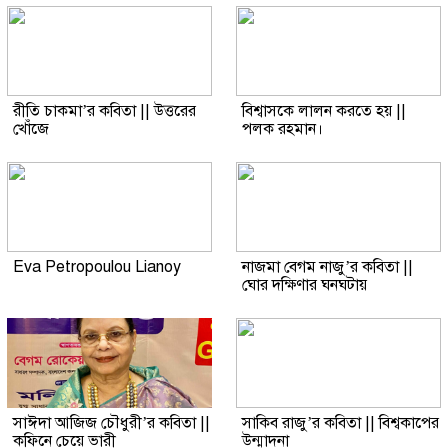
রীতি চাকমা’র কবিতা || উত্তরের
বিশ্বাসকে লালন করতে হয় ||
খোঁজে
পলক রহমান।
Eva Petropoulou Lianoy
নাজমা বেগম নাজু’র কবিতা ||
ঘোর দক্ষিণার ঘনঘটায়
সাঈদা আজিজ চৌধুরী’র কবিতা ||
সাকিব রাজু’র কবিতা || বিশ্বকাপের
কফিনে চেয়ে ভারী
উন্মাদনা