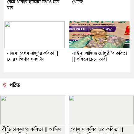
বেঁচে থাকার ইচ্ছেটা উধাও হয়ে
খোঁজে
যায়
নাজমা বেগম নাজু’র কবিতা ||
সাঈদা আজিজ চৌধুরী’র কবিতা
ঘোর দক্ষিণার ঘনঘটায়
|| কফিনে চেয়ে ভারী
পঠিত
রীতি চাকমা’র কবিতা || আদিম
গোলাম কবির এর কবিতা ||