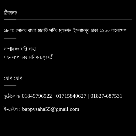
ঠিকানাঃ
১৮ নং সোনার বাংলা মার্কেট সমীর ম্যনশন ইসলামপুর ঢাকা-১১০০ বাংলাদেশ
সম্পাদকঃ বাপ্পি সাহা
সহ- সম্পাদকঃ মানিক চক্রবর্তী
যোগাযোগ
মুঠোফোনঃ 01849796922 | 01715840627 | 01827-687531
ই-মেইল : bappysaha55@gmail.com