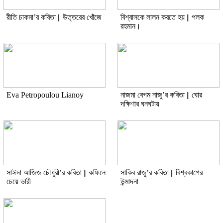
রীতি চাকমা’র কবিতা || উত্তরের খোঁজে
বিশ্বাসকে লালন করতে হয় || পলক
রহমান।
Eva Petropoulou Lianoy
নাজমা বেগম নাজু’র কবিতা || ঘোর
দক্ষিণার ঘনঘটায়
সাঈদা আজিজ চৌধুরী’র কবিতা || কফিনে
সাকিব রাজু’র কবিতা || বিশ্বকাপের
চেয়ে ভারী
উন্মাদনা