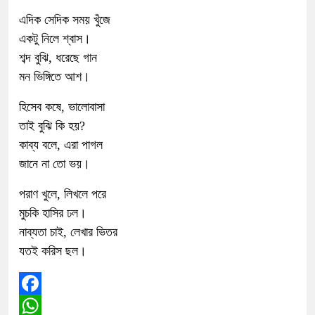
এদিক সেদিক সময় খুঁজে
একটু নিলে শ্বাস।
শব্দ বুঝি, ধরেছে গান
মন ভিঙ্গিতে আশ।
হিসেব কষে, ভালোবাসা
তাই বুঝি কি হয়?
কাব্য বলে, এরা পাগল
জানে না তো ভয়।
পরাণ খুলে, লিখলে পরে
মুচকি হাসির ঢল।
নাব্যতা চাই, লেখার ভিতর
যতই করিস ছল।
Facebook