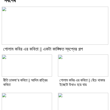
সর্বশেষ
গোলাম কবির এর কবিতা || একটা কাঙ্ক্ষিত স্বপ্নের গল্প
রীতি চাকমা’র কবিতা || আদিম রাত্রির
গোলাম কবির এর কবিতা || বেঁচে থাকার
কবিতা
ইচ্ছেটা উধাও হয়ে যায়