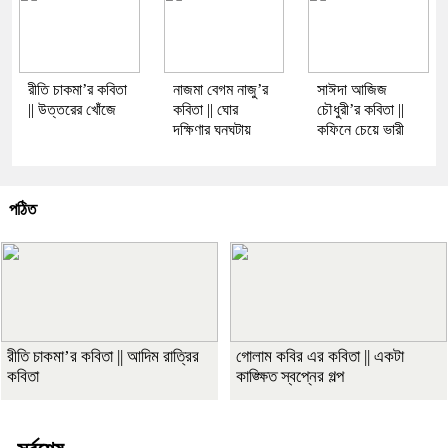
রীতি চাকমা’র কবিতা
নাজমা বেগম নাজু’র
সাঈদা আজিজ
|| উত্তরের খোঁজে
কবিতা || ঘোর
চৌধুরী’র কবিতা ||
দক্ষিণার ঘনঘটায়
কফিনে চেয়ে ভারী
পঠিত
রীতি চাকমা’র কবিতা || আদিম রাত্রির
গোলাম কবির এর কবিতা || একটা
কবিতা
কাঙ্ক্ষিত স্বপ্নের গল্প