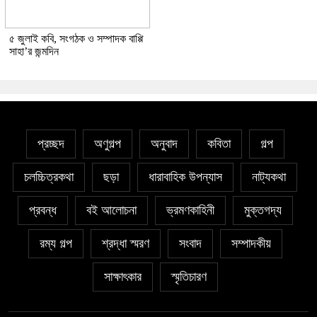
৫ জুলাই কবি, সংগঠক ও সম্পাদক বাপ্পি
সাহা’র জন্মদিন
প্রচ্ছদ
অণুগল্প
অনুবাদ
কবিতা
গল্প
চলচ্চিত্রকথা
ছড়া
ধারাবাহিক উপন্যাস
নাট্যকথা
প্রবন্ধ
বই আলোচনা
ভ্রমণকাহিনী
মুক্তগদ্য
রম্য গল্প
শ্রদ্ধা স্মরণ
সংবাদ
সম্পাদকীয়
সাক্ষাৎকার
স্মৃতিচারণ