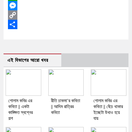
WhatsApp
Messenger
Copy
Link
Share
এই বিভাগের আরো খবর
গোলাম কবির এর
রীতি চাকমা’র কবিতা
গোলাম কবির এর
কবিতা || একটা
|| আদিম রাত্রির
কবিতা || বেঁচে থাকার
কাঙ্ক্ষিত স্বপ্নের
কবিতা
ইচ্ছেটা উধাও হয়ে
গল্প
যায়