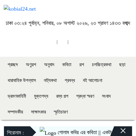
ঢাকা
০৩:২৪ পূর্বাহ্ন, শনিবার, ০৮ অগাস্ট ২০২৬, ২৩ শ্রাবণ ১৪৩৩ বঙ্গাব্দ
প্রচ্ছদ
অণুগল্প
অনুবাদ
কবিতা
গল্প
চলচ্চিত্রকথা
ছড়া
ধারাবাহিক উপন্যাস
নাট্যকথা
প্রবন্ধ
বই আলোচনা
ভ্রমণকাহিনী
মুক্তগদ্য
রম্য গল্প
শ্রদ্ধা স্মরণ
সংবাদ
সম্পাদকীয়
সাক্ষাৎকার
স্মৃতিচারণ
×
গোলাম কবির এর কবিতা || একটা কাঙ্ক্ষিত স্বপ্নের 
শিরোনাম :