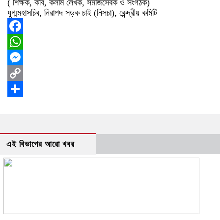
( শিক্ষক, কবি, কলাম লেখক, সমাজসেবক ও সংগঠক)
যুগ্মমহাসচিব, নিরাপদ সড়ক চাই (নিসচা), কেন্দ্রীয় কমিটি
Facebook
WhatsApp
Messenger
Copy
Link
Share
এই বিভাগের আরো খবর