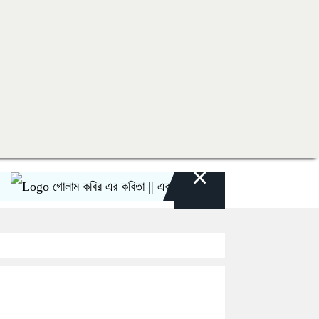
×
গোলাম কবির এর কবিতা || একটা কাঙ্ক্ষিত স্বপ্নের গল্প
রীতি চাক