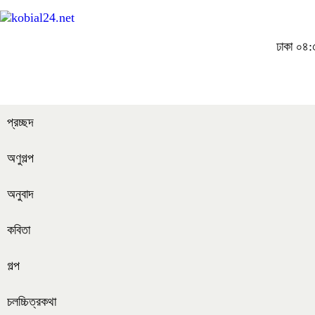
ঢাকা
০৪:৫
প্রচ্ছদ
অণুগল্প
অনুবাদ
কবিতা
গল্প
চলচ্চিত্রকথা