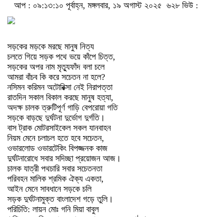
আপ : ০৯:১৩:১০ পূর্বাহ্ন, মঙ্গলবার, ১৯ অগাস্ট ২০২৫
৬২৮ ভিউ :
সড়কের মড়কে মরছে মানুষ নিত্য
চলতে গিয়ে সড়ক পথে ভয়ে কাঁপে চিত্ত,
সড়কের অপর নাম মৃত্যুফাঁদ বলা চলে
আমরা বাঁচব কি করে সচেতন না হলে?
নসিমন করিমন অটোরিক্সা নেই নিরাপত্তা
রাতদিন সকাল বিকাল করছে মানুষ হত্যা,
অদক্ষ চালক ত্রুটিপূর্ণ গাড়ি বেপরোয়া গতি
সড়কে বাড়ছে দুর্ঘটনা দুর্ভোগ দুর্গতি।
বাস ট্রাক মোটরসাইকেল সকল যানবাহন
নিয়ম মেনে চলাচল হতে হবে সচেতন,
ওভারলোড ওভারটেকিং বিপজ্জনক কাজ
দুর্ঘটনারোধে সবার সদিচ্ছা প্রয়োজন আজ।
চালক যাত্রী পথচারি সবার সচেতনতা
পরিবহন মালিক শ্রমিক ঐক্য একতা,
আইন মেনে সাবধানে সড়কে চলি
সড়ক দুর্ঘটনামুক্ত বাংলাদেশ গড়ে তুলি।
পরিচিতি: লায়ন মোঃ গনি মিয়া বাবুল