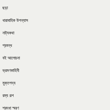
ছড়া
ধারাবাহিক উপন্যাস
নাট্যকথা
প্রবন্ধ
বই আলোচনা
ভ্রমণকাহিনী
মুক্তগদ্য
রম্য গল্প
শ্রদ্ধা স্মরণ