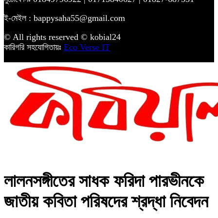
ই-মেইল : bappysaha55@gmail.com
© All rights reserved © kobial24
কারিগরি সহযোগিতায়ঃ
Eco Verse IT
লালনসঙ্গীতের সাধক ফরিদা পারভীনকে
জাতীয় কবিতা পরিষদের শ্রদ্ধা নিবেদন