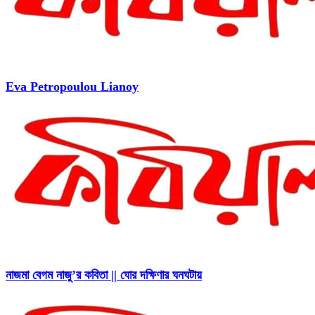
Eva Petropoulou Lianoy
নাজমা বেগম নাজু’র কবিতা || ঘোর দক্ষিণার ঘনঘটায়