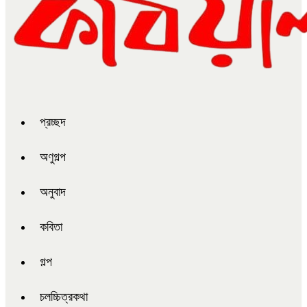
প্রচ্ছদ
অণুগল্প
অনুবাদ
কবিতা
গল্প
চলচ্চিত্রকথা