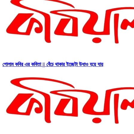
গোলাম কবির এর কবিতা || বেঁচে থাকার ইচ্ছেটা উধাও হয়ে যায়