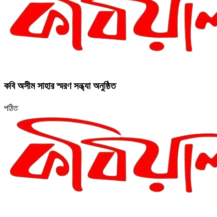
কবি অসীম সাহার স্মরণ সন্ধ্যা অনুষ্ঠিত
পঠিত