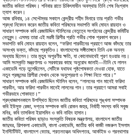
জাতীয় কবিতা পরিষদ। শনিবার রাতে চিকিৎসাধীন অবস্থায় তিনি শেষ নিঃশ্বাস
ত্যাগ করেন।
আজ রবিবার, ১৪ সেপ্টেম্বর সকালে কেন্দ্রীয় শহীদ মিনারে তার প্রতি গভীর
শ্রদ্ধা নিবেদন করেন জাতীয় কবিতা পরিষদের সভাপতি কবি মোহন রায়হান ও
সাধারণ সম্পাদক কবি রেজাউদ্দিন স্টালিনের নেতৃত্বে সংগঠনের কেন্দ্রীয় কমিটির
নেতৃবৃন্দ। এসময় তারা এই মরমী শিল্পীর প্রতি গভীর শোক প্রকাশ করেন।
সভাপতি কবি মোহন রায়হান বলেন, “ফরিদা পারভীনের প্রয়াণে আজ কাঁদছে তার
অসংখ্য ভক্ত, কাঁদছে প্রকৃতিও। বাংলাদেশের সঙ্গীতাঙ্গনে তিনি এক অনন্য
অধ্যায় ছিলেন। তার মৃত্যু অপূরণীয় ক্ষতি, যা কোনোভাবেই পূরণ হওয়ার নয়।
আমি সংস্কৃতি মন্ত্রণালয় ও সরকারের কাছে অনুরোধ জানাই—তিনি যে লালন
একাডেমি গড়ে তুলেছিলেন, সেটিকে যথাযথ পৃষ্ঠপোষকতা দেওয়া হোক, যাতে
নতুন প্রজন্মের শিল্পীরা সেখান থেকে অনুপ্রেরণা ও শিক্ষা নিতে পারে।”
সাধারণ সম্পাদক কবি রেজাউদ্দিন স্টালিন বলেন, “লালনের গান মানেই ফরিদা
পারভীন, আর ফরিদা পারভীন মানেই লালনের গান। তার প্রয়াণে আমরা সবাই
গভীরভাবে শোকাহত।”
শ্রদ্ধাজ্ঞাপনকালে উপস্থিত ছিলেন জাতীয় কবিতা পরিষদের শৃঙ্খলা সম্পাদক
কবি ইউসুফ রেজা, দপ্তর সম্পাদক কবি রোকন জহুর, নির্বাহী সদস্য কবি সবুজ
মনির, কবি তাসকিনা ইয়াসমিন ও কবি নাহিদ হাসান।
জাতীয় কবিতা পরিষদ ছাড়াও সংস্কৃতি বিষয়ক মন্ত্রণালয়, বাংলাদেশ জাতীয়
জাদুঘর, শিল্পকলা একাডেমি, বাংলা একাডেমি, জাতীয় কবি কাজী নজরুল ইসলাম
ইনস্টিটিউট, বাংলাদেশ বেতার, প্রত্নতত্ত্ব অধিদপ্তর, আর্কাইভ ও গ্রন্থাগার