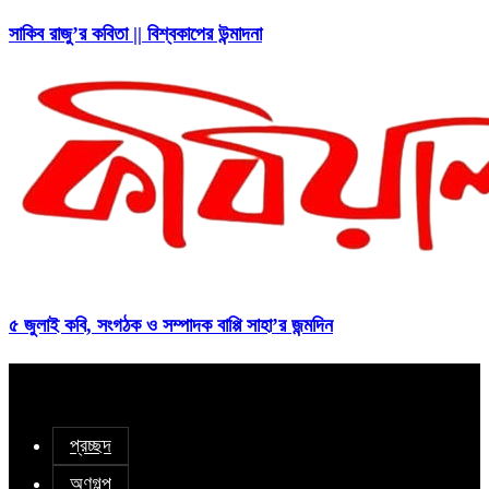
সাকিব রাজু’র কবিতা || বিশ্বকাপের উন্মাদনা
৫ জুলাই কবি, সংগঠক ও সম্পাদক বাপ্পি সাহা’র জন্মদিন
প্রচ্ছদ
অণুগল্প