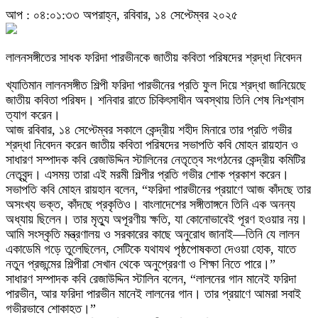
আপ : ০৪:০১:৩৩ অপরাহ্ন, রবিবার, ১৪ সেপ্টেম্বর ২০২৫
লালনসঙ্গীতের সাধক ফরিদা পারভীনকে জাতীয় কবিতা পরিষদের শ্রদ্ধা নিবেদন
খ্যাতিমান লালনসঙ্গীত শিল্পী ফরিদা পারভীনের প্রতি ফুল দিয়ে শ্রদ্ধা জানিয়েছে
জাতীয় কবিতা পরিষদ। শনিবার রাতে চিকিৎসাধীন অবস্থায় তিনি শেষ নিঃশ্বাস
ত্যাগ করেন।
আজ রবিবার, ১৪ সেপ্টেম্বর সকালে কেন্দ্রীয় শহীদ মিনারে তার প্রতি গভীর
শ্রদ্ধা নিবেদন করেন জাতীয় কবিতা পরিষদের সভাপতি কবি মোহন রায়হান ও
সাধারণ সম্পাদক কবি রেজাউদ্দিন স্টালিনের নেতৃত্বে সংগঠনের কেন্দ্রীয় কমিটির
নেতৃবৃন্দ। এসময় তারা এই মরমী শিল্পীর প্রতি গভীর শোক প্রকাশ করেন।
সভাপতি কবি মোহন রায়হান বলেন, “ফরিদা পারভীনের প্রয়াণে আজ কাঁদছে তার
অসংখ্য ভক্ত, কাঁদছে প্রকৃতিও। বাংলাদেশের সঙ্গীতাঙ্গনে তিনি এক অনন্য
অধ্যায় ছিলেন। তার মৃত্যু অপূরণীয় ক্ষতি, যা কোনোভাবেই পূরণ হওয়ার নয়।
আমি সংস্কৃতি মন্ত্রণালয় ও সরকারের কাছে অনুরোধ জানাই—তিনি যে লালন
একাডেমি গড়ে তুলেছিলেন, সেটিকে যথাযথ পৃষ্ঠপোষকতা দেওয়া হোক, যাতে
নতুন প্রজন্মের শিল্পীরা সেখান থেকে অনুপ্রেরণা ও শিক্ষা নিতে পারে।”
সাধারণ সম্পাদক কবি রেজাউদ্দিন স্টালিন বলেন, “লালনের গান মানেই ফরিদা
পারভীন, আর ফরিদা পারভীন মানেই লালনের গান। তার প্রয়াণে আমরা সবাই
গভীরভাবে শোকাহত।”