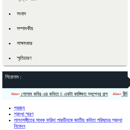
সংবাদ
সম্পাদকীয়
সাক্ষাৎকার
স্মৃতিচারণ
শিরোনাম :
গোলাম কবির এর কবিতা || একটা কাঙ্ক্ষিত স্বপ্নের গল্প
রীতি চাকমা’র 
প্রচ্ছদ
শ্রদ্ধা স্মরণ
লালনসঙ্গীতের সাধক ফরিদা পারভীনকে জাতীয় কবিতা পরিষদের শ্রদ্ধা
নিবেদন