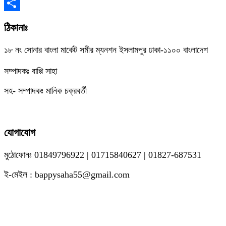
Copy
Link
Share
ঠিকানাঃ
১৮ নং সোনার বাংলা মার্কেট সমীর ম্যনশন ইসলামপুর ঢাকা-১১০০ বাংলাদেশ
সম্পাদকঃ বাপ্পি সাহা
সহ- সম্পাদকঃ মানিক চক্রবর্তী
যোগাযোগ
মুঠোফোনঃ 01849796922 | 01715840627 | 01827-687531
ই-মেইল : bappysaha55@gmail.com