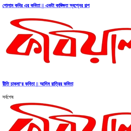
গোলাম কবির এর কবিতা || একটা কাঙ্ক্ষিত স্বপ্নের গল্প
রীতি চাকমা’র কবিতা || আদিম রাত্রির কবিতা
সর্বশেষ