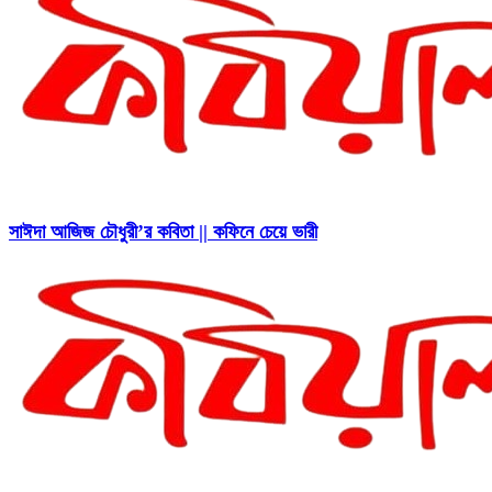
সাঈদা আজিজ চৌধুরী’র কবিতা || কফিনে চেয়ে ভারী