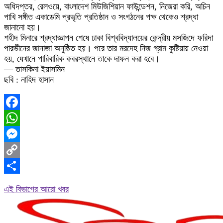
অধিদপ্তর, রেলওয়ে, বাংলাদেশ মিউজিশিয়ান ফাউন্ডেশন, নিজেরা করি, অচিন
পাখি সঙ্গীত একাডেমি প্রভৃতি প্রতিষ্ঠান ও সংগঠনের পক্ষ থেকেও শ্রদ্ধা
জানানো হয়।
শহীদ মিনারে শ্রদ্ধাজ্ঞাপন শেষে ঢাকা বিশ্ববিদ্যালয়ের কেন্দ্রীয় মসজিদে ফরিদা
পারভীনের জানাজা অনুষ্ঠিত হয়। পরে তার মরদেহ নিজ গ্রাম কুষ্টিয়ায় নেওয়া
হয়, যেখানে পারিবারিক কবরস্থানে তাকে দাফন করা হবে।
— তাসকিনা ইয়াসমিন
ছবি : নাহিদ হাসান
Facebook
WhatsApp
Messenger
Copy
Link
Share
এই বিভাগের আরো খবর