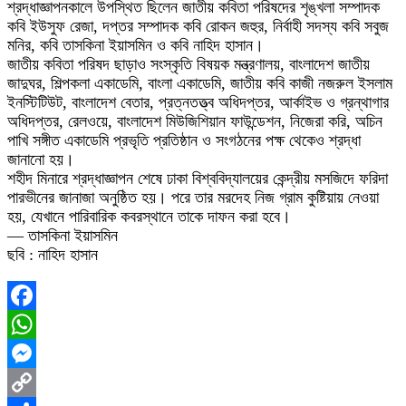
শ্রদ্ধাজ্ঞাপনকালে উপস্থিত ছিলেন জাতীয় কবিতা পরিষদের শৃঙ্খলা সম্পাদক
কবি ইউসুফ রেজা, দপ্তর সম্পাদক কবি রোকন জহুর, নির্বাহী সদস্য কবি সবুজ
মনির, কবি তাসকিনা ইয়াসমিন ও কবি নাহিদ হাসান।
জাতীয় কবিতা পরিষদ ছাড়াও সংস্কৃতি বিষয়ক মন্ত্রণালয়, বাংলাদেশ জাতীয়
জাদুঘর, শিল্পকলা একাডেমি, বাংলা একাডেমি, জাতীয় কবি কাজী নজরুল ইসলাম
ইনস্টিটিউট, বাংলাদেশ বেতার, প্রত্নতত্ত্ব অধিদপ্তর, আর্কাইভ ও গ্রন্থাগার
অধিদপ্তর, রেলওয়ে, বাংলাদেশ মিউজিশিয়ান ফাউন্ডেশন, নিজেরা করি, অচিন
পাখি সঙ্গীত একাডেমি প্রভৃতি প্রতিষ্ঠান ও সংগঠনের পক্ষ থেকেও শ্রদ্ধা
জানানো হয়।
শহীদ মিনারে শ্রদ্ধাজ্ঞাপন শেষে ঢাকা বিশ্ববিদ্যালয়ের কেন্দ্রীয় মসজিদে ফরিদা
পারভীনের জানাজা অনুষ্ঠিত হয়। পরে তার মরদেহ নিজ গ্রাম কুষ্টিয়ায় নেওয়া
হয়, যেখানে পারিবারিক কবরস্থানে তাকে দাফন করা হবে।
— তাসকিনা ইয়াসমিন
ছবি : নাহিদ হাসান
Facebook
WhatsApp
Messenger