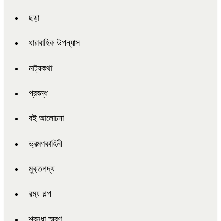
ছড়া
ধারাবাহিক উপন্যাস
নাট্যকথা
প্রবন্ধ
বই আলোচনা
ভ্রমণকাহিনী
মুক্তগদ্য
রম্য গল্প
শ্রদ্ধা স্মরণ