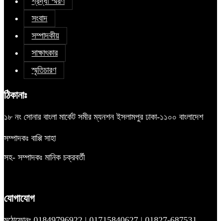
শ্রদ্ধা স্মরণ
সংবাদ
সম্পাদকীয়
সাক্ষাৎকার
স্মৃতিচারণ
ঠিকানাঃ
১৮ নং সোনার বাংলা মার্কেট সমীর ম্যনশন ইসলামপুর ঢাকা-১১০০ বাংলাদেশ
সম্পাদকঃ বাপ্পি সাহা
সহ- সম্পাদকঃ মানিক চক্রবর্তী
যোগাযোগ
মুঠোফোনঃ 01849796922 | 01715840627 | 01827-687531