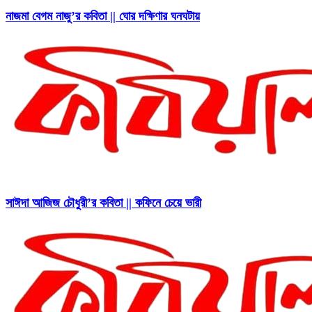
নাজমা বেগম নাজু’র কবিতা || ঘোর দক্ষিণার ঘনঘটায়
সাঈদা আজিজ চৌধুরী’র কবিতা || কফিনে চেয়ে ভারী