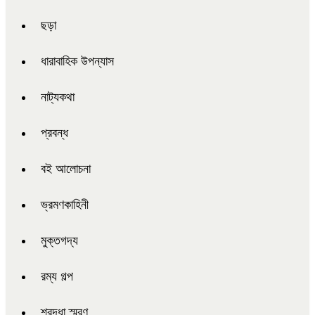
ছড়া
ধারাবাহিক উপন্যাস
নাট্যকথা
প্রবন্ধ
বই আলোচনা
ভ্রমণকাহিনী
মুক্তগদ্য
রম্য গল্প
শ্রদ্ধা স্মরণ