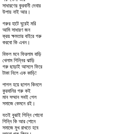
সাধারণের কুরবানী দেবার
উপায় নাই আর।
গরুর হাটে ঘুরেই মরি
আমি সাধারণ জন
ক্রয় ক্ষমতার বাইরে গরু
করবো কি এখন।
বিফল মনে ফিরলাম বাড়ি
খেলাম গিন্নির ঝাড়ি
গরু ছাড়াই আসলে ফিরে
টাকা নিলে এক কাড়ি!
পাগল হয়ে ছাগল কিনলে
কুরবানির গরু কই
মান সম্মান সবই গেল
সমাজে কেমনে রই।
যতই বুঝাই গিন্নি শোনো
গিন্নি কি আর শোনে
সমাজে মুখ রাখতে হবে