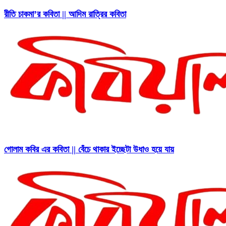
রীতি চাকমা’র কবিতা || আদিম রাত্রির কবিতা
গোলাম কবির এর কবিতা || বেঁচে থাকার ইচ্ছেটা উধাও হয়ে যায়