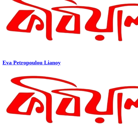
Eva Petropoulou Lianoy