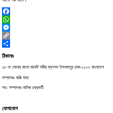
আনো গরু কিনে।
Facebook
WhatsApp
Messenger
Copy
Link
Share
ঠিকানাঃ
১৮ নং সোনার বাংলা মার্কেট সমীর ম্যনশন ইসলামপুর ঢাকা-১১০০ বাংলাদেশ
সম্পাদকঃ বাপ্পি সাহা
সহ- সম্পাদকঃ মানিক চক্রবর্তী
যোগাযোগ