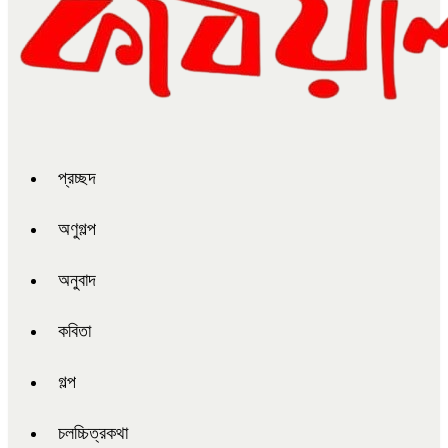
প্রচ্ছদ
অণুগল্প
অনুবাদ
কবিতা
গল্প
চলচ্চিত্রকথা