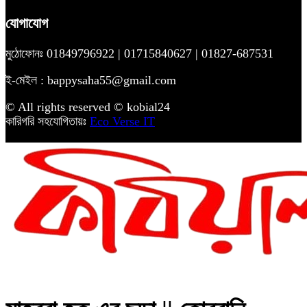
যোগাযোগ
মুঠোফোনঃ 01849796922 | 01715840627 | 01827-687531
ই-মেইল : bappysaha55@gmail.com
© All rights reserved © kobial24
কারিগরি সহযোগিতায়ঃ
Eco Verse IT