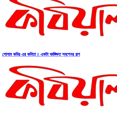
গোলাম কবির এর কবিতা || একটা কাঙ্ক্ষিত স্বপ্নের গল্প