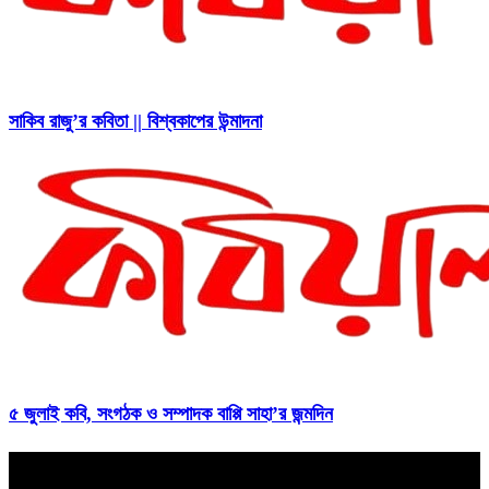
সাকিব রাজু’র কবিতা || বিশ্বকাপের উন্মাদনা
৫ জুলাই কবি, সংগঠক ও সম্পাদক বাপ্পি সাহা’র জন্মদিন