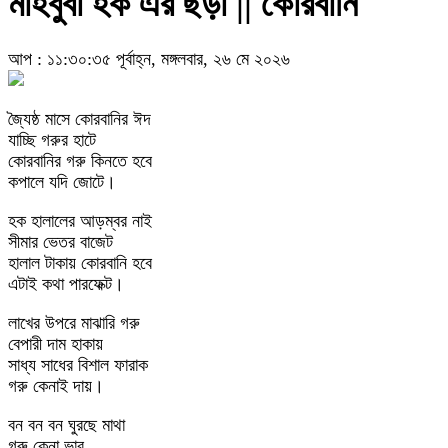
মাহবুবা হক এর ছড়া || কোরবানি
আপ : ১১:৩০:৩৫ পূর্বাহ্ন, মঙ্গলবার, ২৬ মে ২০২৬
জ্যৈষ্ঠ মাসে কোরবানির ঈদ
যাচ্ছি গরুর হাটে
কোরবানির গরু কিনতে হবে
কপালে যদি জোটে।
হক হালালের আড়ম্বর নাই
সীমার ভেতর বাজেট
হালাল টাকায় কোরবানি হবে
এটাই কথা পারফেক্ট।
লাখের উপরে মাঝারি গরু
বেপারী দাম হাকায়
সাধ্য সাধের বিশাল ফারাক
গরু কেনাই দায়।
বন বন বন ঘুরছে মাথা
গরু কেনা ভার