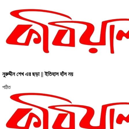
নুরুদ্দীন শেখ এর ছড়া || ইতিহাস হাঁস নয়
পঠিত