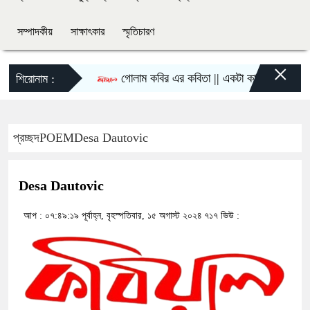
সম্পাদকীয়
সাক্ষাৎকার
স্মৃতিচারণ
×
গোলাম কবির এর কবিতা || একটা কাঙ্ক্ষিত স্বপ্নের গল্
শিরোনাম :
প্রচ্ছদ
POEM
Desa Dautovic
Desa Dautovic
আপ : ০৭:৪৯:১৯ পূর্বাহ্ন, বৃহস্পতিবার, ১৫ অগাস্ট ২০২৪
৭১৭ ভিউ :