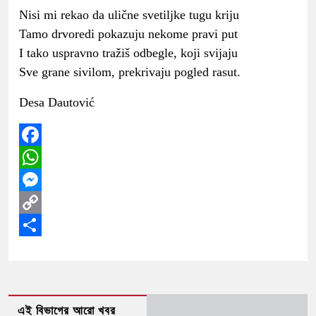
Nisi mi rekao da ulične svetiljke tugu kriju
Tamo drvoredi pokazuju nekome pravi put
I tako uspravno tražiš odbegle, koji svijaju
Sve grane sivilom, prekrivaju pogled rasut.
Desa Dautović
Facebook
WhatsApp
Messenger
Copy
Link
Share
এই বিভাগের আরো খবর