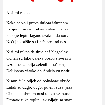
Nisi mi rekao
Kako se voli pravo dušom iskrenom
Svojom, nisi mi rekao, čekam danas
leteo je leptir lagano svakim danom,
Nečujno otišle su i reči srca od nas.
Nisi mi rekao da tinja naš blagoslov
Odneli su tako daleka obzorja sve niti
Uzorane sa polja zelenih i naš zov,
Daljinama visoko do Anđela ću nositi.
Nisam čula odjek od pohabane obuće
Lutali su dugo, dugo, putem suza, jaza
Cipele kaldrmom nosi u ovo svanuće
Drhtave ruke toplinu skupljaju sa staza.