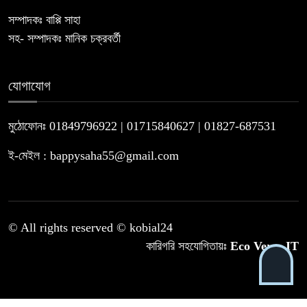
সম্পাদকঃ বাপ্পি সাহা
সহ- সম্পাদকঃ মানিক চক্রবর্তী
যোগাযোগ
মুঠোফোনঃ 01849796922 | 01715840627 | 01827-687531
ই-মেইল : bappysaha55@gmail.com
© All rights reserved © kobial24
কারিগরি সহযোগিতায়ঃ
Eco Verse IT