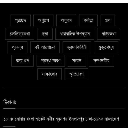
প্রচ্ছদ
অণুগল্প
অনুবাদ
কবিতা
গল্প
চলচ্চিত্রকথা
ছড়া
ধারাবাহিক উপন্যাস
নাট্যকথা
প্রবন্ধ
বই আলোচনা
ভ্রমণকাহিনী
মুক্তগদ্য
রম্য গল্প
শ্রদ্ধা স্মরণ
সংবাদ
সম্পাদকীয়
সাক্ষাৎকার
স্মৃতিচারণ
ঠিকানাঃ
১৮ নং সোনার বাংলা মার্কেট সমীর ম্যনশন ইসলামপুর ঢাকা-১১০০ বাংলাদেশ