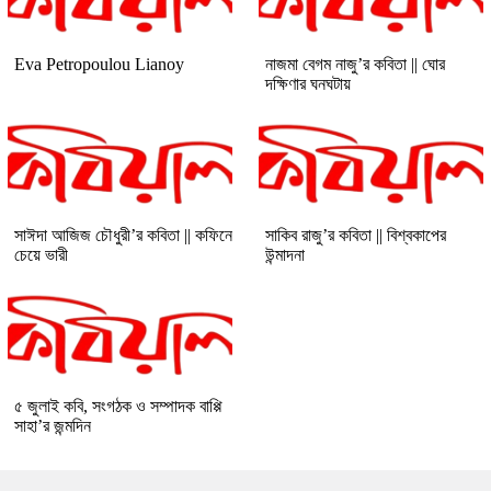
Eva Petropoulou Lianoy
নাজমা বেগম নাজু’র কবিতা || ঘোর
দক্ষিণার ঘনঘটায়
সাঈদা আজিজ চৌধুরী’র কবিতা || কফিনে
সাকিব রাজু’র কবিতা || বিশ্বকাপের
চেয়ে ভারী
উন্মাদনা
৫ জুলাই কবি, সংগঠক ও সম্পাদক বাপ্পি
সাহা’র জন্মদিন