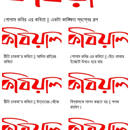
গোলাম কবির এর কবিতা || একটা কাঙ্ক্ষিত স্বপ্নের গল্প
রীতি চাকমা’র কবিতা || আদিম রাত্রির
গোলাম কবির এর কবিতা || বেঁচে থাকার
কবিতা
ইচ্ছেটা উধাও হয়ে যায়
রীতি চাকমা’র কবিতা || উত্তরের খোঁজে
বিশ্বাসকে লালন করতে হয় || পলক
রহমান।