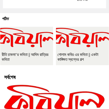
পঠিত
রীতি চাকমা’র কবিতা || আদিম রাত্রির
গোলাম কবির এর কবিতা || একটা
কবিতা
কাঙ্ক্ষিত স্বপ্নের গল্প
সর্বশেষ