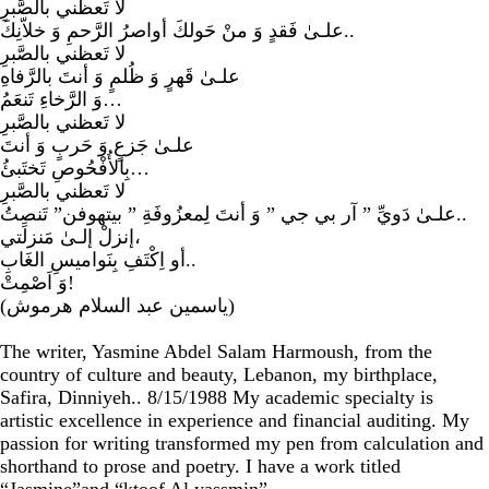
لا تَعظني بالصَّبرِ
علـىٰ فَقدٍ وَ منْ حَولكَ أواصرُ الرَّحمِ وَ خلاّنِكَ..
لا تَعظني بالصَّبرِ
علـىٰ قَهرٍ وَ ظُلمٍ وَ أنتَ بالرَّفاهِ
وَ الرَّخاءِ تَنعَمُ…
لا تَعظني بالصَّبرِ
علـىٰ جَزعٍ وَ حَربٍ وَ أنتَ
بِالأُفْحُوصِ تَختَبئُ…
لا تَعظني بالصَّبرِ
علـىٰ دَويِّ ” آر بي جي ” وَ أنتَ لِمعزُوفَةِ ” بيتهوفن” تَنصِتُ..
إنزلْ إلـىٰ مَنزلَتي،
أو اِكْتَفِ بِنَواميسِ الغَابِ..
وَ اَصْمِتْ!
(ياسمين عبد السلام هرموش)
The writer, Yasmine Abdel Salam Harmoush, from the
country of culture and beauty, Lebanon, my birthplace,
Safira, Dinniyeh.. 8/15/1988 My academic specialty is
artistic excellence in experience and financial auditing. My
passion for writing transformed my pen from calculation and
shorthand to prose and poetry. I have a work titled