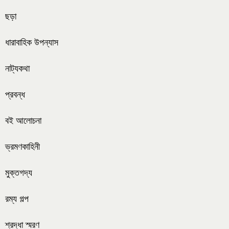
ছড়া
ধারাবাহিক উপন্যাস
নাট্যকথা
প্রবন্ধ
বই আলোচনা
ভ্রমণকাহিনী
মুক্তগদ্য
রম্য গল্প
শ্রদ্ধা স্মরণ