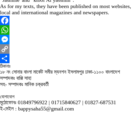
“Jasmine”and “ktoof Al yassmin”.
As for my texts, they have been published on most websites,
local and international magazines and newspapers.
Facebook
WhatsApp
Messenger
Copy
ঠিকানাঃ
Link
Share
১৮ নং সোনার বাংলা মার্কেট সমীর ম্যনশন ইসলামপুর ঢাকা-১১০০ বাংলাদেশ
সম্পাদকঃ বাপ্পি সাহা
সহ- সম্পাদকঃ মানিক চক্রবর্তী
যোগাযোগ
মুঠোফোনঃ 01849796922 | 01715840627 | 01827-687531
ই-মেইল : bappysaha55@gmail.com