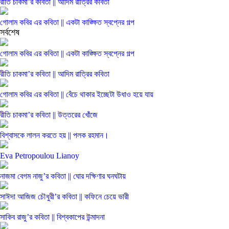
রীতি চাকমা’র কবিতা || আদিম রাত্রির কবিতা
গোলাম কবির এর কবিতা || একটা কাঙ্ক্ষিত স্বপ্নের গল্প
সর্বশেষ
গোলাম কবির এর কবিতা || একটা কাঙ্ক্ষিত স্বপ্নের গল্প
রীতি চাকমা’র কবিতা || আদিম রাত্রির কবিতা
গোলাম কবির এর কবিতা || বেঁচে থাকার ইচ্ছেটা উধাও হয়ে যায়
রীতি চাকমা’র কবিতা || উত্তরের খোঁজে
বিশ্বাসকে লালন করতে হয় || পলক রহমান।
Eva Petropoulou Lianoy
নাজমা বেগম নাজু’র কবিতা || ঘোর দক্ষিণার ঘনঘটায়
সাঈদা আজিজ চৌধুরী’র কবিতা || কফিনে চেয়ে ভারী
সাকিব রাজু’র কবিতা || বিশ্বকাপের উন্মাদনা