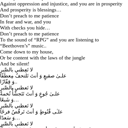
Against oppression and injustice, and you are in prosperity
And prosperity is blessings…
Don’t preach to me patience
In fear and war, and you
With checks you hide…
Don’t preach to me patience
To the sound of “RPG” and you are listening to
“Beethoven’s” music..
Come down to my house,
Or be content with the laws of the jungle
And be silent!
لا تَعِظني بالصَّبرِ
علـىٰ صقيعٍ وَ أنتَ تَلتحفُ مِعطَفًا
وَ قِفّازًا..
لا تَعظني بالصَّبرِ
علـىٰ جُوعٍ وَ أنتَ تَتَجشَّأُ تُخمةً
وَ شَبعًا…
لا تَعظني بالصَّبرِ
علـٰى قُنُوطٍ وَ أنتَ تَرقُصُ فرحًا
وَ سَعدًا…
لا تَعظني بالصَّبرِ