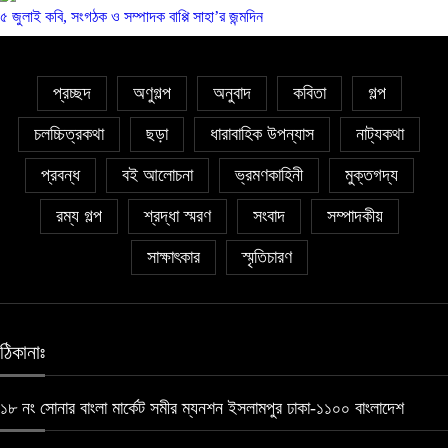
৫ জুলাই কবি, সংগঠক ও সম্পাদক বাপ্পি সাহা’র জন্মদিন
প্রচ্ছদ
অণুগল্প
অনুবাদ
কবিতা
গল্প
চলচ্চিত্রকথা
ছড়া
ধারাবাহিক উপন্যাস
নাট্যকথা
প্রবন্ধ
বই আলোচনা
ভ্রমণকাহিনী
মুক্তগদ্য
রম্য গল্প
শ্রদ্ধা স্মরণ
সংবাদ
সম্পাদকীয়
সাক্ষাৎকার
স্মৃতিচারণ
ঠিকানাঃ
১৮ নং সোনার বাংলা মার্কেট সমীর ম্যনশন ইসলামপুর ঢাকা-১১০০ বাংলাদেশ