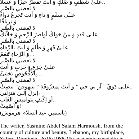
علـىٰ شَظَفٍ وَ ضَنَكٍ وَ أنتَ تفطرُ خَبزًا وَ عَسلًا..
لا تَعظني بالصَّبرِ
علـٰى سَقْمٍ وَ داءٍ وَ أنتَ تَجرعُ دواءً
وَ تِرياقًا…
لا تَعظني بالصَّبرِ
علـىٰ فَقدٍ وَ منْ حَولكَ أواصرُ الرَّحمِ وَ خلاّنِكَ..
لا تَعظني بالصَّبرِ
علـىٰ قَهرٍ وَ ظُلمٍ وَ أنتَ بالرَّفاهِ
وَ الرَّخاءِ تَنعَمُ…
لا تَعظني بالصَّبرِ
علـىٰ جَزعٍ وَ حَربٍ وَ أنتَ
بِالأُفْحُوصِ تَختَبئُ…
لا تَعظني بالصَّبرِ
علـىٰ دَويِّ ” آر بي جي ” وَ أنتَ لِمعزُوفَةِ ” بيتهوفن” تَنصِتُ..
إنزلْ إلـىٰ مَنزلَتي،
أو اِكْتَفِ بِنَواميسِ الغَابِ..
وَ اَصْمِتْ!
(ياسمين عبد السلام هرموش)
The writer, Yasmine Abdel Salam Harmoush, from the
country of culture and beauty, Lebanon, my birthplace,
Safira, Dinniyeh.. 8/15/1988 My academic specialty is