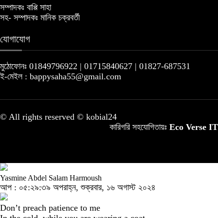
সম্পাদকঃ বাপ্পি সাহা
সহ- সম্পাদকঃ মানিক চক্রবর্তী
যোগাযোগ
মুঠোফোনঃ 01849796922 | 01715840627 | 01827-687531
ই-মেইল : bappysaha55@gmail.com
© All rights reserved © kobial24
কারিগরি সহযোগিতায়ঃ
Eco Verse IT
Yasmine Abdel Salam Harmoush
আপ : ০৫:২৯:৩৯ অপরাহ্ন, শুক্রবার, ১৬ অগাস্ট ২০২৪
Don’t preach patience to me