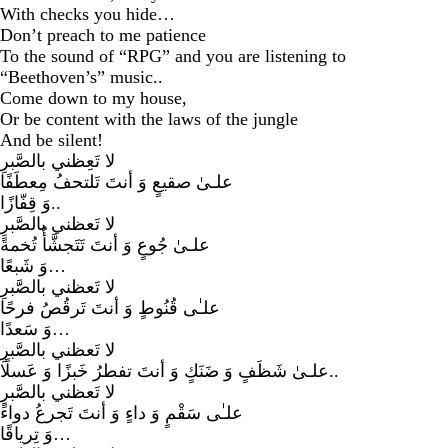
With checks you hide…
Don’t preach to me patience
To the sound of “RPG” and you are listening to
“Beethoven’s” music..
Come down to my house,
Or be content with the laws of the jungle
And be silent!
لا تَعِظني بالصَّبرِ
علـىٰ صقيعٍ وَ أنتَ تَلتحفُ مِعطَفًا
وَ قِفّازًا..
لا تَعظني بالصَّبرِ
علـىٰ جُوعٍ وَ أنتَ تَتَجشَّأُ تُخمةً
وَ شَبعًا…
لا تَعظني بالصَّبرِ
علـٰى قُنُوطٍ وَ أنتَ تَرقُصُ فرحًا
وَ سَعدًا…
لا تَعظني بالصَّبرِ
علـىٰ شَظَفٍ وَ ضَنَكٍ وَ أنتَ تفطرُ خَبزًا وَ عَسلًا..
لا تَعظني بالصَّبرِ
علـٰى سَقْمٍ وَ داءٍ وَ أنتَ تَجرعُ دواءً
وَ تِرياقًا…