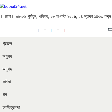
ঢাকা
০৮:৫৬ পূর্বাহ্ন, শনিবার, ০৮ অগাস্ট ২০২৬, ২৪ শ্রাবণ ১৪৩৩ বঙ্গাব্দ
প্রচ্ছদ
অণুগল্প
অনুবাদ
কবিতা
গল্প
চলচ্চিত্রকথা