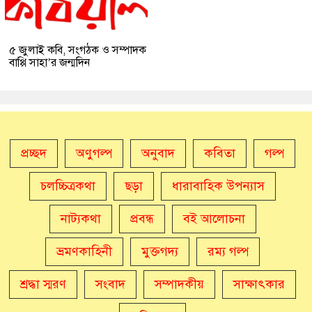
৫ জুলাই কবি, সংগঠক ও সম্পাদক
বাপ্পি সাহা’র জন্মদিন
প্রচ্ছদ
অণুগল্প
অনুবাদ
কবিতা
গল্প
চলচ্চিত্রকথা
ছড়া
ধারাবাহিক উপন্যাস
নাট্যকথা
প্রবন্ধ
বই আলোচনা
ভ্রমণকাহিনী
মুক্তগদ্য
রম্য গল্প
শ্রদ্ধা স্মরণ
সংবাদ
সম্পাদকীয়
সাক্ষাৎকার