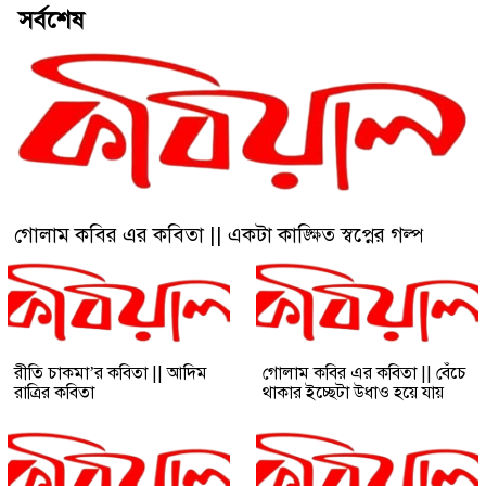
সর্বশেষ
গোলাম কবির এর কবিতা || একটা কাঙ্ক্ষিত স্বপ্নের গল্প
রীতি চাকমা’র কবিতা || আদিম
গোলাম কবির এর কবিতা || বেঁচে
রাত্রির কবিতা
থাকার ইচ্ছেটা উধাও হয়ে যায়