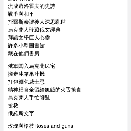
流成蕭洛霍夫的史詩
戰爭與和平
托爾斯泰讓後人深思亂世
烏克蘭人珍藏俄文經典
拜讀文學巨人心靈
許多小型圖書館
藏在他們書房
俄軍闖入烏克蘭民宅
搬走冰箱果汁機
打包麵包威士忌
精神糧食全留給飢餓的火舌搶食
烏克蘭人手忙腳亂
搶救
俄羅斯文字
玫瑰與槍枝Roses and guns