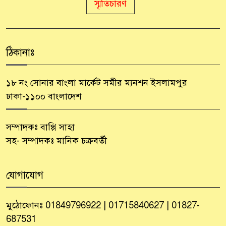
স্মৃতিচারণ
ঠিকানাঃ
১৮ নং সোনার বাংলা মার্কেট সমীর ম্যনশন ইসলামপুর
ঢাকা-১১০০ বাংলাদেশ
সম্পাদকঃ বাপ্পি সাহা
সহ- সম্পাদকঃ মানিক চক্রবর্তী
যোগাযোগ
মুঠোফোনঃ 01849796922 | 01715840627 | 01827-
687531