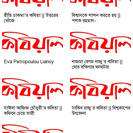
রীতি চাকমা’র কবিতা || উত্তরের
বিশ্বাসকে লালন করতে হয় ||
খোঁজে
পলক রহমান।
Eva Petropoulou Lianoy
নাজমা বেগম নাজু’র কবিতা ||
ঘোর দক্ষিণার ঘনঘটায়
সাঈদা আজিজ চৌধুরী’র কবিতা ||
সাকিব রাজু’র কবিতা || বিশ্বকাপের
কফিনে চেয়ে ভারী
উন্মাদনা