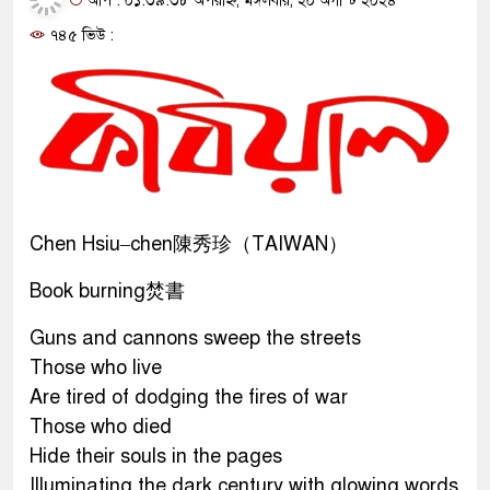
আপ : ০১:৩৯:৩৮ অপরাহ্ন, মঙ্গলবার, ২০ অগাস্ট ২০২৪
৭৪৫ ভিউ :
Chen Hsiu–chen陳秀珍（TAIWAN）
Book burning焚書
Guns and cannons sweep the streets
Those who live
Are tired of dodging the fires of war
Those who died
Hide their souls in the pages
Illuminating the dark century with glowing words