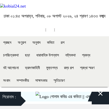
ঢাকা
০১:৪৫ অপরাহ্ন, শনিবার, ০৮ অগাস্ট ২০২৬, ২৪ শ্রাবণ ১৪৩৩ বঙ্গাব্দ
প্রচ্ছদ
অণুগল্প
অনুবাদ
কবিতা
গল্প
চলচ্চিত্রকথা
ছড়া
ধারাবাহিক উপন্যাস
নাট্যকথা
প্রবন্ধ
বই আলোচনা
ভ্রমণকাহিনী
মুক্তগদ্য
রম্য গল্প
শ্রদ্ধা স্মরণ
সংবাদ
সম্পাদকীয়
সাক্ষাৎকার
স্মৃতিচারণ
×
গোলাম কবির এর কবিতা || একটা কাঙ্ক্ষিত স্বপ্ন
শিরোনাম :