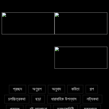
Eva Petropoulou Lianoy
নাজমা বেগম নাজু’র কবিতা || ঘোর দক্ষিণার
ঘনঘটায়
সাঈদা আজিজ চৌধুরী’র কবিতা || কফিনে
সাকিব রাজু’র কবিতা || বিশ্বকাপের উন্মাদনা
চেয়ে ভারী
৫ জুলাই কবি, সংগঠক ও সম্পাদক বাপ্পি
সাহা’র জন্মদিন
প্রচ্ছদ
অণুগল্প
অনুবাদ
কবিতা
গল্প
চলচ্চিত্রকথা
ছড়া
ধারাবাহিক উপন্যাস
নাট্যকথা