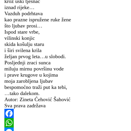
kroz uski tjesnac
iznad rijeke…
Vazduh podrhtava
kao prazne ispružene ruke žene
što ljubav prosi…
Ispod stare vrbe,
vilinski konjic
skida košulju staru
i širi svilena krila
željan prvog leta…u slobodi.
Posljednji zraci sunca
miluju mirnu površinu vode
i prave krugove u kojima
moja zarobljena ljubav
bespomoćno traži put ka tebi,
…tako dalekom.
Autor: Zineta Ćehović Šahović
Sva prava zadržava
Facebook