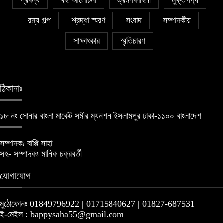
প্রবন্ধ
বই আলোচনা
ভ্রমণকাহিনী
মুক্তগদ্য
রম্য গল্প
শ্রদ্ধা স্মরণ
সংবাদ
সম্পাদকীয়
সাক্ষাৎকার
স্মৃতিচারণ
ঠিকানাঃ
১৮ নং সোনার বাংলা মার্কেট সমীর ম্যনশন ইসলামপুর ঢাকা-১১০০ বাংলাদেশ
সম্পাদকঃ বাপ্পি সাহা
সহ- সম্পাদকঃ মানিক চক্রবর্তী
যোগাযোগ
মুঠোফোনঃ 01849796922 | 01715840627 | 01827-687531
ই-মেইল : bappysaha55@gmail.com