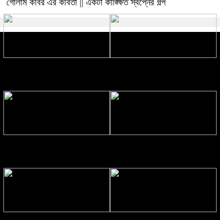
গোলাম কবির এর কবিতা || একটা কাঙ্ক্ষিত স্বপ্নের গল্প
রীতি চাকমা’র কবিতা || আদিম রাত্রির
গোলাম কবির এর কবিতা || বেঁচে থাকার
কবিতা
ইচ্ছেটা উধাও হয়ে যায়
রীতি চাকমা’র কবিতা || উত্তরের খোঁজে
বিশ্বাসকে লালন করতে হয় || পলক
রহমান।