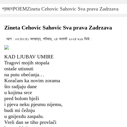
প্রচ্ছদ
POEM
Zineta Cehovic Sahovic Sva prava Zadrzava
Zineta Cehovic Sahovic Sva prava Zadrzava
আপ : ০৩:৪৩:৪১ অপরাহ্ন, শনিবার, ২৪ অগাস্ট ২০২৪
৯১৬ ভিউ :
KAD LJUBAV UMIRE
Tragovi mojih stopala
ostaše utisnuti
na putu obećanja…
Koračam ka novim zorama
što radjaju dane
u kojima srce
pred bolom bježi
i pjeva neku pjesmu nijemu,
budi mi čežnju
u gnijezdu zaspalu.
Vreli dan se tiho provlači