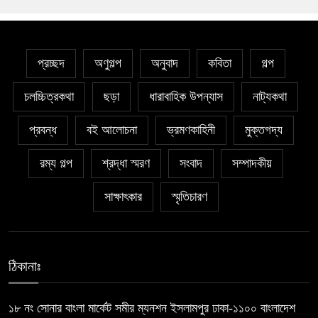
প্রচ্ছদ
অণুগল্প
অনুবাদ
কবিতা
গল্প
চলচ্চিত্রকথা
ছড়া
ধারাবাহিক উপন্যাস
নাট্যকথা
প্রবন্ধ
বই আলোচনা
ভ্রমণকাহিনী
মুক্তগদ্য
রম্য গল্প
শ্রদ্ধা স্মরণ
সংবাদ
সম্পাদকীয়
সাক্ষাৎকার
স্মৃতিচারণ
ঠিকানাঃ
১৮ নং সোনার বাংলা মার্কেট সমীর ম্যনশন ইসলামপুর ঢাকা-১১০০ বাংলাদেশ