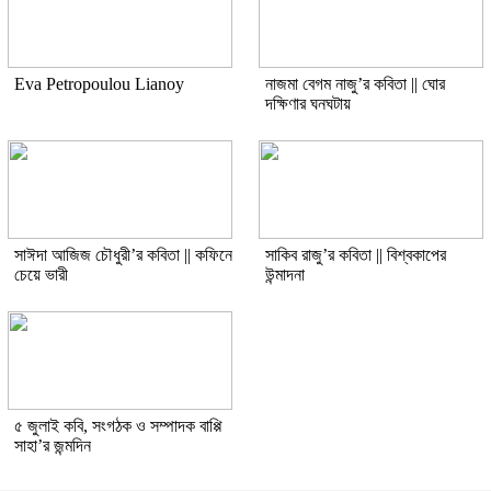
Eva Petropoulou Lianoy
নাজমা বেগম নাজু’র কবিতা || ঘোর
দক্ষিণার ঘনঘটায়
সাঈদা আজিজ চৌধুরী’র কবিতা || কফিনে
সাকিব রাজু’র কবিতা || বিশ্বকাপের
চেয়ে ভারী
উন্মাদনা
৫ জুলাই কবি, সংগঠক ও সম্পাদক বাপ্পি
সাহা’র জন্মদিন