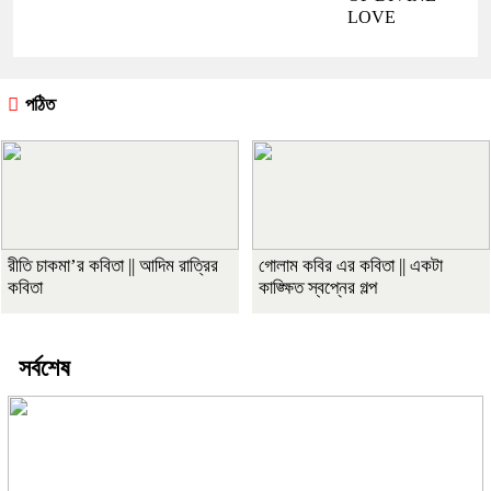
LOVE
পঠিত
রীতি চাকমা’র কবিতা || আদিম রাত্রির
গোলাম কবির এর কবিতা || একটা
কবিতা
কাঙ্ক্ষিত স্বপ্নের গল্প
সর্বশেষ