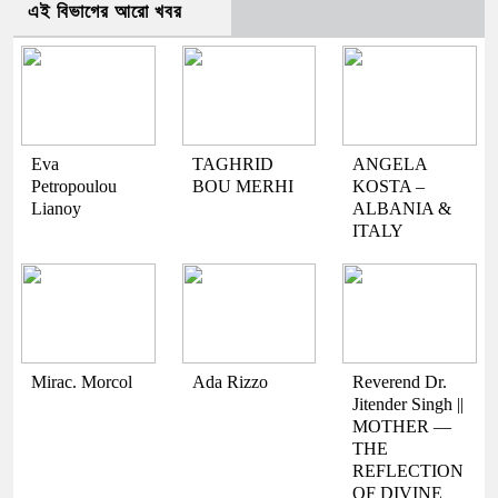
এই বিভাগের আরো খবর
Eva
TAGHRID
ANGELA
Petropoulou
BOU MERHI
KOSTA –
Lianoy
ALBANIA &
ITALY
Mirac. Morcol
Ada Rizzo
Reverend Dr.
Jitender Singh ||
MOTHER —
THE
REFLECTION
OF DIVINE