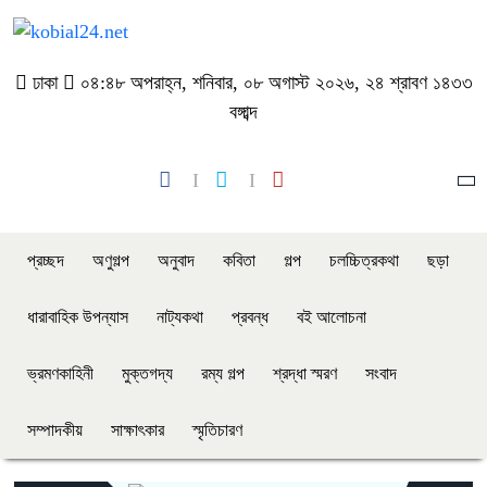
ঢাকা
০৪:৪৮ অপরাহ্ন, শনিবার, ০৮ অগাস্ট ২০২৬, ২৪ শ্রাবণ ১৪৩৩
বঙ্গাব্দ
প্রচ্ছদ
অণুগল্প
অনুবাদ
কবিতা
গল্প
চলচ্চিত্রকথা
ছড়া
ধারাবাহিক উপন্যাস
নাট্যকথা
প্রবন্ধ
বই আলোচনা
ভ্রমণকাহিনী
মুক্তগদ্য
রম্য গল্প
শ্রদ্ধা স্মরণ
সংবাদ
সম্পাদকীয়
সাক্ষাৎকার
স্মৃতিচারণ