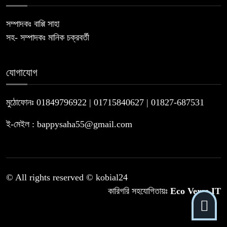
সম্পাদকঃ বাপ্পি সাহা
সহ- সম্পাদকঃ মানিক চক্রবর্তী
যোগাযোগ
মুঠোফোনঃ 01849796922 | 01715840627 | 01827-687531
ই-মেইল : bappysaha55@gmail.com
© All rights reserved © kobial24
কারিগরি সহযোগিতায়ঃ
Eco Verse IT