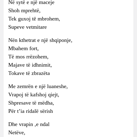
Në sytë e njē maceje
Shoh mprehtë,
Tek guxoj tē mbrohem,
Supeve vetmitare
Nën kthetrat e një shqiponje,
Mbahem fort,
Të mos rrëzohem,
Majave të idhnimit,
Tokave të zbrazëta
Me zemrën e një luaneshe,
Vrapoj të kafshoj qiejt,
Shpresave të mëdha,
Për t’ia ridalë sërish
Dhe vrapin ,e ndal
Netëve,