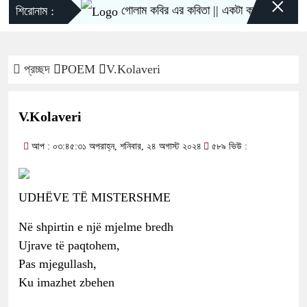
×
গোলাম কবির এর কবিতা || একটা কাঙ্ক্ষিত স্বপ্নের গল
শিরোনাম :
প্রচ্ছদ
POEM
V.Kolaveri
V.Kolaveri
আপ : ০৩:৪৫:৩১ অপরাহ্ন, শনিবার, ২৪ অগাস্ট ২০২৪
৫৮৯ ভিউ :
UDHËVE TË MISTERSHME
Në shpirtin e një mjelme bredh
Ujrave të paqtohem,
Pas mjegullash,
Ku imazhet zbehen