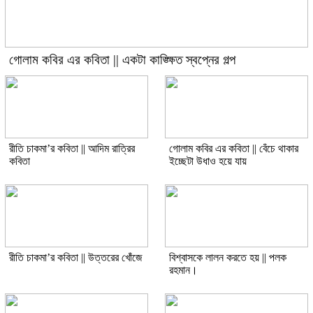
গোলাম কবির এর কবিতা || একটা কাঙ্ক্ষিত স্বপ্নের গল্প
রীতি চাকমা’র কবিতা || আদিম রাত্রির
গোলাম কবির এর কবিতা || বেঁচে থাকার
কবিতা
ইচ্ছেটা উধাও হয়ে যায়
রীতি চাকমা’র কবিতা || উত্তরের খোঁজে
বিশ্বাসকে লালন করতে হয় || পলক
রহমান।