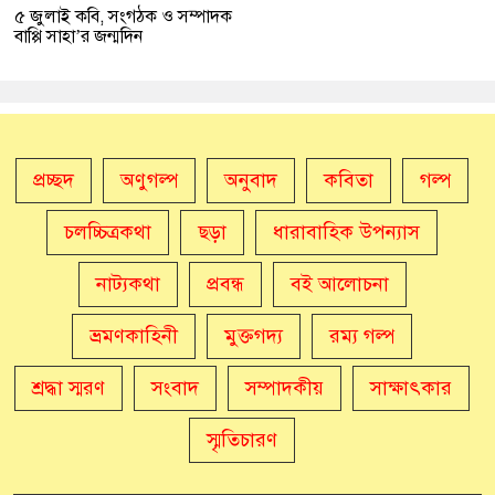
৫ জুলাই কবি, সংগঠক ও সম্পাদক
বাপ্পি সাহা’র জন্মদিন
প্রচ্ছদ
অণুগল্প
অনুবাদ
কবিতা
গল্প
চলচ্চিত্রকথা
ছড়া
ধারাবাহিক উপন্যাস
নাট্যকথা
প্রবন্ধ
বই আলোচনা
ভ্রমণকাহিনী
মুক্তগদ্য
রম্য গল্প
শ্রদ্ধা স্মরণ
সংবাদ
সম্পাদকীয়
সাক্ষাৎকার
স্মৃতিচারণ