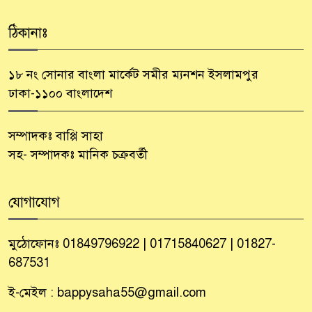
ঠিকানাঃ
১৮ নং সোনার বাংলা মার্কেট সমীর ম্যনশন ইসলামপুর
ঢাকা-১১০০ বাংলাদেশ
সম্পাদকঃ বাপ্পি সাহা
সহ- সম্পাদকঃ মানিক চক্রবর্তী
যোগাযোগ
মুঠোফোনঃ 01849796922 | 01715840627 | 01827-
687531
ই-মেইল : bappysaha55@gmail.com