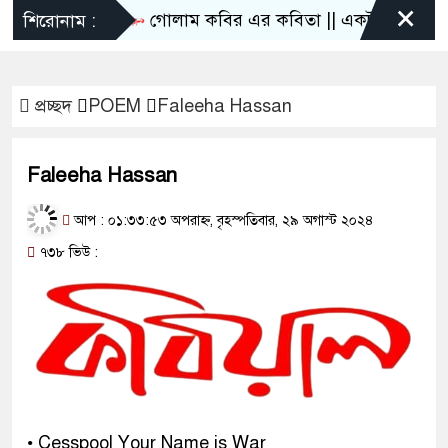
×
গোলাম কবির এর কবিতা || একটা কাঙ্ক্ষিত স্বপ্ন
শিরোনাম :
প্রচ্ছদ
POEM
Faleeha Hassan
Faleeha Hassan
আপ : ০১:৩৩:৫৩ অপরাহ্ন, বৃহস্পতিবার, ২৯ অগাস্ট ২০২৪
৭৩৮ ভিউ :
• Cesspool Your Name is War