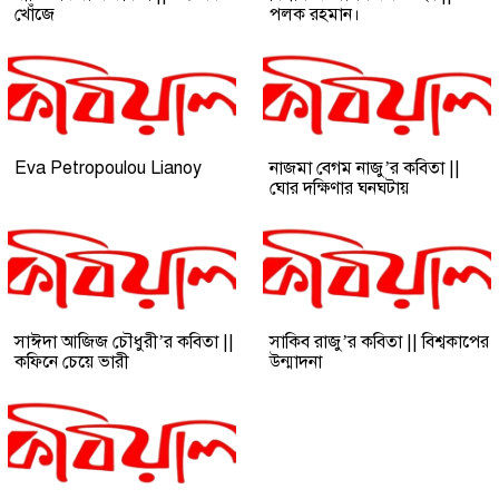
খোঁজে
পলক রহমান।
Eva Petropoulou Lianoy
নাজমা বেগম নাজু’র কবিতা ||
ঘোর দক্ষিণার ঘনঘটায়
সাঈদা আজিজ চৌধুরী’র কবিতা ||
সাকিব রাজু’র কবিতা || বিশ্বকাপের
কফিনে চেয়ে ভারী
উন্মাদনা