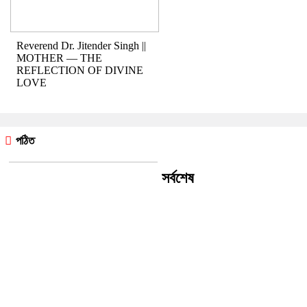
Reverend Dr. Jitender Singh ||
MOTHER — THE
REFLECTION OF DIVINE
LOVE
পঠিত
সর্বশেষ
রীতি চাকমা’র কবিতা || আদিম রাত্রির
কবিতা