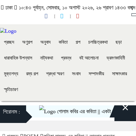
ঢাকা
১০:৪৩ পূর্বাহ্ন, সোমবার, ১০ অগাস্ট ২০২৬, ২৬ শ্রাবণ ১৪৩৩ বঙ্গাব্দ
প্রচ্ছদ
অণুগল্প
অনুবাদ
কবিতা
গল্প
চলচ্চিত্রকথা
ছড়া
ধারাবাহিক উপন্যাস
নাট্যকথা
প্রবন্ধ
বই আলোচনা
ভ্রমণকাহিনী
মুক্তগদ্য
রম্য গল্প
শ্রদ্ধা স্মরণ
সংবাদ
সম্পাদকীয়
সাক্ষাৎকার
স্মৃতিচারণ
×
গোলাম কবির এর কবিতা || একটা কাঙ্ক্ষিত স্বপ্নের 
শিরোনাম :