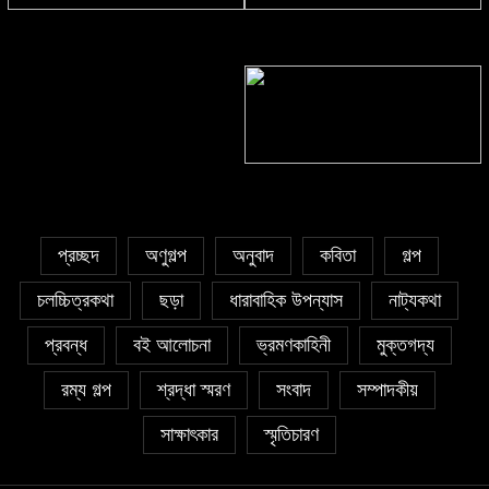
সাঈদা আজিজ চৌধুরী’র কবিতা || কফিনে
সাকিব রাজু’র কবিতা || বিশ্বকাপের উন্মাদনা
চেয়ে ভারী
৫ জুলাই কবি, সংগঠক ও সম্পাদক বাপ্পি
সাহা’র জন্মদিন
প্রচ্ছদ
অণুগল্প
অনুবাদ
কবিতা
গল্প
চলচ্চিত্রকথা
ছড়া
ধারাবাহিক উপন্যাস
নাট্যকথা
প্রবন্ধ
বই আলোচনা
ভ্রমণকাহিনী
মুক্তগদ্য
রম্য গল্প
শ্রদ্ধা স্মরণ
সংবাদ
সম্পাদকীয়
সাক্ষাৎকার
স্মৃতিচারণ