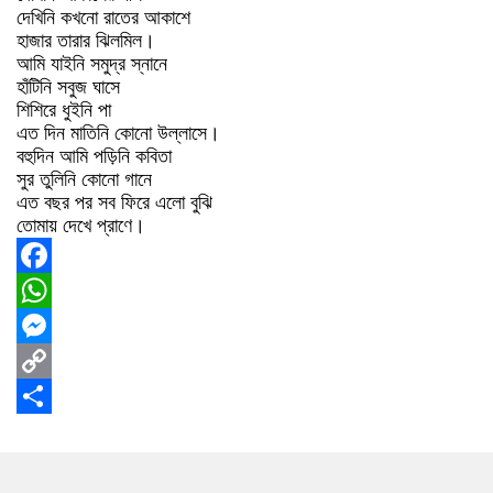
দেখিনি কখনো রাতের আকাশে
হাজার তারার ঝিলমিল।
আমি যাইনি সমুদ্র স্নানে
হাঁটিনি সবুজ ঘাসে
শিশিরে ধুইনি পা
এত দিন মাতিনি কোনো উল্লাসে।
বহুদিন আমি পড়িনি কবিতা
সুর তুলিনি কোনো গানে
এত বছর পর সব ফিরে এলো বুঝি
তোমায় দেখে প্রাণে।
Facebook
WhatsApp
Messenger
Copy
Link
Share