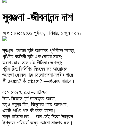
সুরঞ্জনা -জীবনানন্দ দাশ
আপ : ০৯:২৯:৩৬ পূর্বাহ্ন, শনিবার, ১ জুন ২০২৪
সুরঞ্জনা, আজো তুমি আমাদের পৃথিবীতে আছো;
পৃথিবীর বয়সিনী তুমি এক মেয়ের মতন;
কালো চোখ মেলে ওই নীলিমা দেখেছো;
গ্রীক হিন্দু ফিনিশিয় নিয়মের রূঢ় আয়োজন
শুনেছো ফেনিল শব্দে তিলোত্তমা-নগরীর গায়ে
কী চেয়েছে? কী পেয়েছে? —গিয়েছে হারায়ে।
বয়স বেড়েছে ঢের নরনারীদের
ঈষৎ নিভেছে সূর্য নক্ষত্রের আলো;
তবুও সমুদ্র নীল; ঝিনুকের গায়ে আলপনা;
একটি পাখির গান কী রকম ভালো।
মানুষ কাউকে চায়— তার সেই নিহত উজ্জ্বল
ঈশ্বরের পরিবর্তে অন্য কোনো সাধনার ফল।