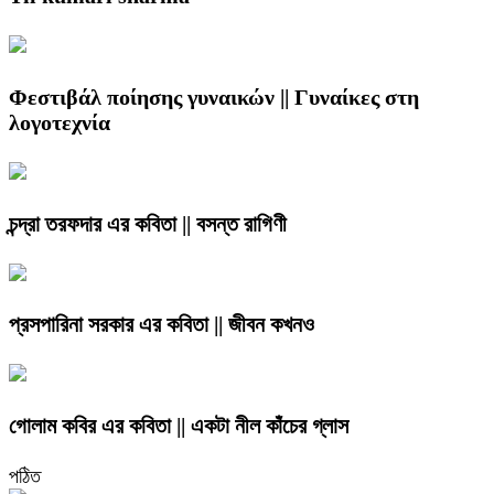
Φεστιβάλ ποίησης γυναικών || Γυναίκες στη
λογοτεχνία
চন্দ্রা তরফদার এর কবিতা || বসন্ত রাগিণী
প্রসপারিনা সরকার এর কবিতা || জীবন কখনও
গোলাম কবির এর কবিতা || একটা নীল কাঁচের গ্লাস
পঠিত