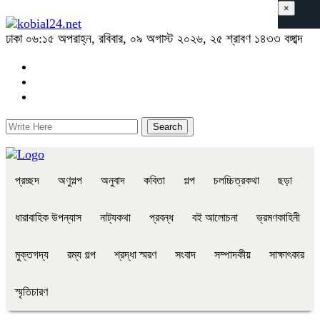
×
ঢাকা
০৬:১৫ অপরাহ্ন, রবিবার, ০৯ অগাস্ট ২০২৬, ২৫ শ্রাবণ ১৪৩৩ বঙ্গাব্দ
প্রচ্ছদ
অণুগল্প
অনুবাদ
কবিতা
গল্প
চলচ্চিত্রকথা
ছড়া
ধারাবাহিক উপন্যাস
নাট্যকথা
প্রবন্ধ
বই আলোচনা
ভ্রমণকাহিনী
মুক্তগদ্য
রম্য গল্প
শ্রদ্ধা স্মরণ
সংবাদ
সম্পাদকীয়
সাক্ষাৎকার
স্মৃতিচারণ