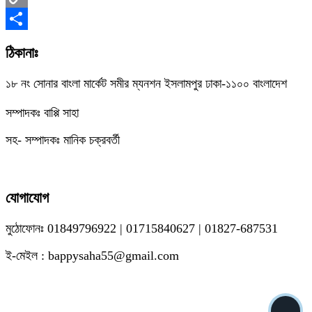
Copy
Link
Share
ঠিকানাঃ
১৮ নং সোনার বাংলা মার্কেট সমীর ম্যনশন ইসলামপুর ঢাকা-১১০০ বাংলাদেশ
সম্পাদকঃ বাপ্পি সাহা
সহ- সম্পাদকঃ মানিক চক্রবর্তী
যোগাযোগ
মুঠোফোনঃ 01849796922 | 01715840627 | 01827-687531
ই-মেইল : bappysaha55@gmail.com