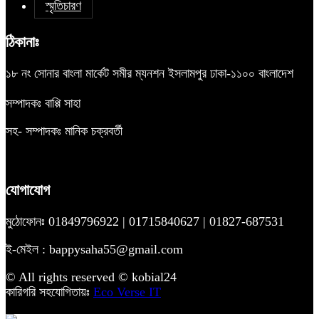
স্মৃতিচারণ
ঠিকানাঃ
১৮ নং সোনার বাংলা মার্কেট সমীর ম্যনশন ইসলামপুর ঢাকা-১১০০ বাংলাদেশ
সম্পাদকঃ বাপ্পি সাহা
সহ- সম্পাদকঃ মানিক চক্রবর্তী
যোগাযোগ
মুঠোফোনঃ 01849796922 | 01715840627 | 01827-687531
ই-মেইল : bappysaha55@gmail.com
© All rights reserved © kobial24
কারিগরি সহযোগিতায়ঃ
Eco Verse IT