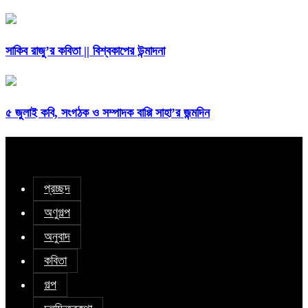
সাকিব রাজু’র কবিতা || বিশ্বকাপের উন্মাদনা
৫ জুলাই কবি, সংগঠক ও সম্পাদক বাপ্পি সাহা’র জন্মদিন
প্রচ্ছদ
অণুগল্প
অনুবাদ
কবিতা
গল্প