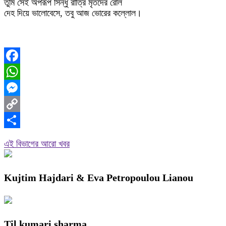
তুমি সেই অপরূপ সিন্ধু রাত্রি মৃতদের রোল
দেহ দিয়ে ভালোবেসে, তবু আজ ভোরের কল্লোল।
Facebook
WhatsApp
Messenger
Copy
Link
Share
এই বিভাগের আরো খবর
Kujtim Hajdari & Eva Petropoulou Lianou
Til kumari sharma