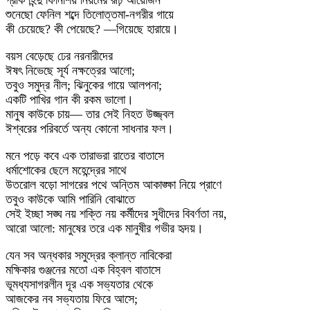
গ্রীক হিন্দু ফিনিশিয় নিয়মের রূঢ় আয়োজন
শুনেছো ফেনিল শব্দে তিলোত্তমা-নগরীর গায়ে
কী চেয়েছে? কী পেয়েছে? —গিয়েছে হারায়ে।
বয়স বেড়েছে ঢের নরনারীদের
ঈষৎ নিভেছে সূর্য নক্ষত্রের আলো;
তবুও সমুদ্র নীল; ঝিনুকের গায়ে আলপনা;
একটি পাখির গান কী রকম ভালো।
মানুষ কাউকে চায়— তার সেই নিহত উজ্জ্বল
ঈশ্বরের পরিবর্তে অন্য কোনো সাধনার ফল।
মনে পড়ে কবে এক তারাভরা রাতের বাতাসে
ধর্মাশোকের ছেলে মহেন্দ্রের সাথে
উতরোল বড়ো সাগরের পথে অন্তিম আকাঙ্ক্ষা নিয়ে প্রাণে
তবুও কাউকে আমি পারিনি বোঝাতে
সেই ইচ্ছা সঙ্ঘ নয় শক্তি নয় কর্মীদের সুধীদের বিবর্ণতা নয়,
আরো আলো: মানুষের তরে এক মানুষীর গভীর হৃদয়।
যেন সব অন্ধকার সমুদ্রের ক্লান্ত নাবিকেরা
মক্ষিকার গুঞ্জনের মতো এক বিহ্বল বাতাসে
ভূমধ্যসাগরলীন দূর এক সভ্যতার থেকে
আজকের নব সভ্যতায় ফিরে আসে;