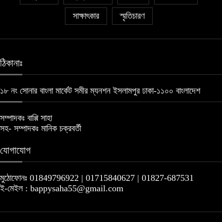
সাক্ষাৎকার
স্মৃতিচারণ
ঠিকানাঃ
১৮ নং সোনার বাংলা মার্কেট সমীর ম্যনশন ইসলামপুর ঢাকা-১১০০ বাংলাদেশ
সম্পাদকঃ বাপ্পি সাহা
সহ- সম্পাদকঃ মানিক চক্রবর্তী
যোগাযোগ
মুঠোফোনঃ 01849796922 | 01715840627 | 01827-687531
ই-মেইল : bappysaha55@gmail.com