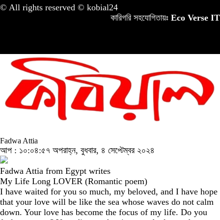
© All rights reserved © kobial24
কারিগরি সহযোগিতায়ঃ
Eco Verse IT
Fadwa Attia
আপ : ১০:০৪:৫৭ অপরাহ্ন, বুধবার, ৪ সেপ্টেম্বর ২০২৪
Fadwa Attia from Egypt writes
My Life Long LOVER (Romantic poem)
I have waited for you so much, my beloved, and I have hope
that your love will be like the sea whose waves do not calm
down. Your love has become the focus of my life. Do you