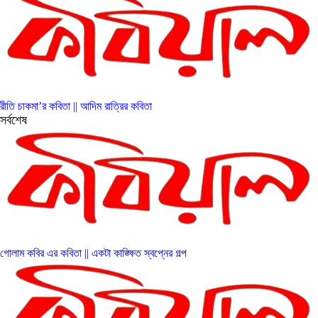
রীতি চাকমা’র কবিতা || আদিম রাত্রির কবিতা
সর্বশেষ
গোলাম কবির এর কবিতা || একটা কাঙ্ক্ষিত স্বপ্নের গল্প