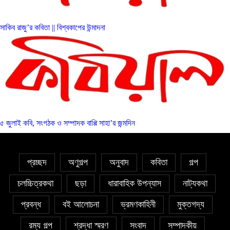
সাকিব রাজু’র কবিতা || বিশ্বকাপের উন্মাদনা
৫ জুলাই কবি, সংগঠক ও সম্পাদক বাপ্পি সাহা’র জন্মদিন
প্রচ্ছদ
অণুগল্প
অনুবাদ
কবিতা
গল্প
চলচ্চিত্রকথা
ছড়া
ধারাবাহিক উপন্যাস
নাট্যকথা
প্রবন্ধ
বই আলোচনা
ভ্রমণকাহিনী
মুক্তগদ্য
রম্য গল্প
শ্রদ্ধা স্মরণ
সংবাদ
সম্পাদকীয়