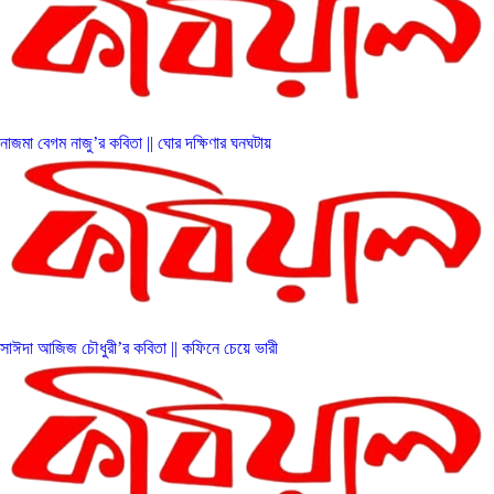
নাজমা বেগম নাজু’র কবিতা || ঘোর দক্ষিণার ঘনঘটায়
সাঈদা আজিজ চৌধুরী’র কবিতা || কফিনে চেয়ে ভারী