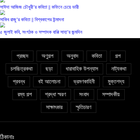
সাঈদা আজিজ চৌধুরী’র কবিতা || কফিনে চেয়ে ভারী
সাকিব রাজু’র কবিতা || বিশ্বকাপের উন্মাদনা
৫ জুলাই কবি, সংগঠক ও সম্পাদক বাপ্পি সাহা’র জন্মদিন
প্রচ্ছদ
অণুগল্প
অনুবাদ
কবিতা
গল্প
চলচ্চিত্রকথা
ছড়া
ধারাবাহিক উপন্যাস
নাট্যকথা
প্রবন্ধ
বই আলোচনা
ভ্রমণকাহিনী
মুক্তগদ্য
রম্য গল্প
শ্রদ্ধা স্মরণ
সংবাদ
সম্পাদকীয়
সাক্ষাৎকার
স্মৃতিচারণ
ঠিকানাঃ