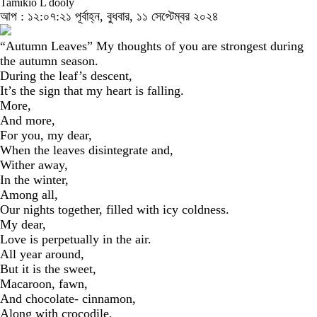
Tamikio L dooly
আপ : ১২:০৭:২১ পূর্বাহ্ন, বুধবার, ১১ সেপ্টেম্বর ২০২৪
“Autumn Leaves” My thoughts of you are strongest during
the autumn season.
During the leaf’s descent,
It’s the sign that my heart is falling.
More,
And more,
For you, my dear,
When the leaves disintegrate and,
Wither away,
In the winter,
Among all,
Our nights together, filled with icy coldness.
My dear,
Love is perpetually in the air.
All year around,
But it is the sweet,
Macaroon, fawn,
And chocolate- cinnamon,
Along with crocodile,