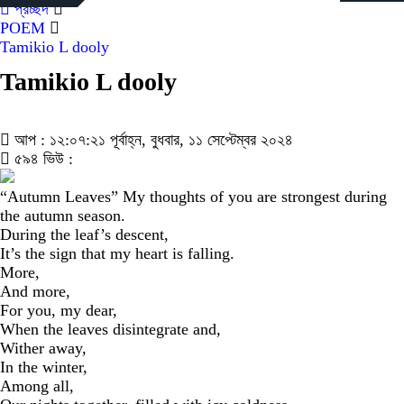
প্রচ্ছদ
POEM
Tamikio L dooly
Tamikio L dooly
আপ : ১২:০৭:২১ পূর্বাহ্ন, বুধবার, ১১ সেপ্টেম্বর ২০২৪
৫৯৪ ভিউ :
“Autumn Leaves” My thoughts of you are strongest during
the autumn season.
During the leaf’s descent,
It’s the sign that my heart is falling.
More,
And more,
For you, my dear,
When the leaves disintegrate and,
Wither away,
In the winter,
Among all,