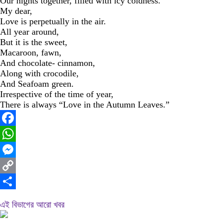
Our nights together, filled with icy coldness.
My dear,
Love is perpetually in the air.
All year around,
But it is the sweet,
Macaroon, fawn,
And chocolate- cinnamon,
Along with crocodile,
And Seafoam green.
Irrespective of the time of year,
There is always “Love in the Autumn Leaves.”
Facebook
WhatsApp
Messenger
Copy
Link
Share
এই বিভাগের আরো খবর