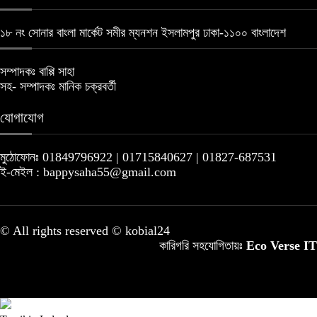
১৮ নং সোনার বাংলা মার্কেট সমীর ম্যনশন ইসলামপুর ঢাকা-১১০০ বাংলাদেশ
সম্পাদকঃ বাপ্পি সাহা
সহ- সম্পাদকঃ মানিক চক্রবর্তী
যোগাযোগ
মুঠোফোনঃ 01849796922 | 01715840627 | 01827-687531
ই-মেইল : bappysaha55@gmail.com
© All rights reserved © kobial24
কারিগরি সহযোগিতায়ঃ
Eco Verse IT