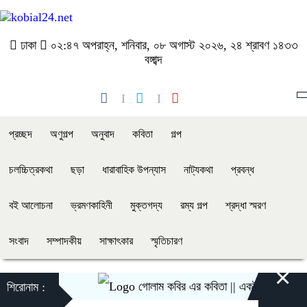
ঢাকা
০২:৪৭ অপরাহ্ন, শনিবার, ০৮ অগাস্ট ২০২৬, ২৪ শ্রাবণ ১৪৩৩
বঙ্গাব্দ
প্রচ্ছদ
অণুগল্প
অনুবাদ
কবিতা
গল্প
চলচ্চিত্রকথা
ছড়া
ধারাবাহিক উপন্যাস
নাট্যকথা
প্রবন্ধ
বই আলোচনা
ভ্রমণকাহিনী
মুক্তগদ্য
রম্য গল্প
শ্রদ্ধা স্মরণ
সংবাদ
সম্পাদকীয়
সাক্ষাৎকার
স্মৃতিচারণ
×
গোলাম কবির এর কবিতা || একটা কাঙ্ক্ষিত স্বপ্ন
শিরোনাম :