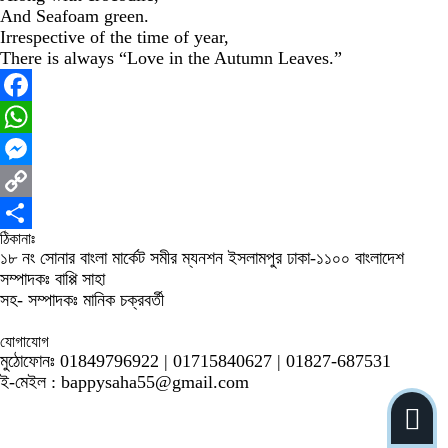
And Seafoam green.
Irrespective of the time of year,
There is always “Love in the Autumn Leaves.”
Facebook
WhatsApp
Messenger
Copy
ঠিকানাঃ
Link
Share
১৮ নং সোনার বাংলা মার্কেট সমীর ম্যনশন ইসলামপুর ঢাকা-১১০০ বাংলাদেশ
সম্পাদকঃ বাপ্পি সাহা
সহ- সম্পাদকঃ মানিক চক্রবর্তী
যোগাযোগ
মুঠোফোনঃ 01849796922 | 01715840627 | 01827-687531
ই-মেইল : bappysaha55@gmail.com