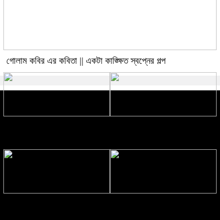
গোলাম কবির এর কবিতা || একটা কাঙ্ক্ষিত স্বপ্নের গল্প
রীতি চাকমা’র কবিতা || আদিম রাত্রির
গোলাম কবির এর কবিতা || বেঁচে থাকার
কবিতা
ইচ্ছেটা উধাও হয়ে যায়
রীতি চাকমা’র কবিতা || উত্তরের খোঁজে
বিশ্বাসকে লালন করতে হয় || পলক
রহমান।