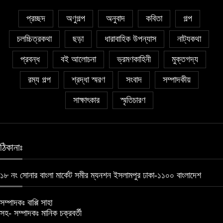
প্রচ্ছদ
অণুগল্প
অনুবাদ
কবিতা
গল্প
চলচ্চিত্রকথা
ছড়া
ধারাবাহিক উপন্যাস
নাট্যকথা
প্রবন্ধ
বই আলোচনা
ভ্রমণকাহিনী
মুক্তগদ্য
রম্য গল্প
শ্রদ্ধা স্মরণ
সংবাদ
সম্পাদকীয়
সাক্ষাৎকার
স্মৃতিচারণ
ঠিকানাঃ
১৮ নং সোনার বাংলা মার্কেট সমীর ম্যনশন ইসলামপুর ঢাকা-১১০০ বাংলাদেশ
সম্পাদকঃ বাপ্পি সাহা
সহ- সম্পাদকঃ মানিক চক্রবর্তী