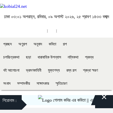
ঢাকা
০৩:০১ অপরাহ্ন, রবিবার, ০৯ অগাস্ট ২০২৬, ২৫ শ্রাবণ ১৪৩৩ বঙ্গাব্দ
প্রচ্ছদ
অণুগল্প
অনুবাদ
কবিতা
গল্প
চলচ্চিত্রকথা
ছড়া
ধারাবাহিক উপন্যাস
নাট্যকথা
প্রবন্ধ
বই আলোচনা
ভ্রমণকাহিনী
মুক্তগদ্য
রম্য গল্প
শ্রদ্ধা স্মরণ
সংবাদ
সম্পাদকীয়
সাক্ষাৎকার
স্মৃতিচারণ
×
গোলাম কবির এর কবিতা || একটা কাঙ্ক্ষিত স্বপ্ন
শিরোনাম :