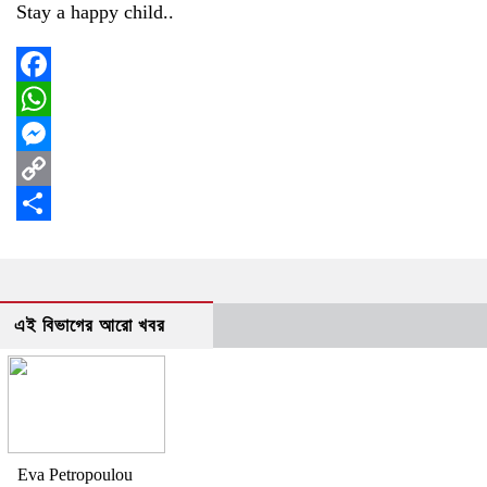
Stay a happy child..
Facebook
WhatsApp
Messenger
Copy
Link
Share
এই বিভাগের আরো খবর
Eva Petropoulou