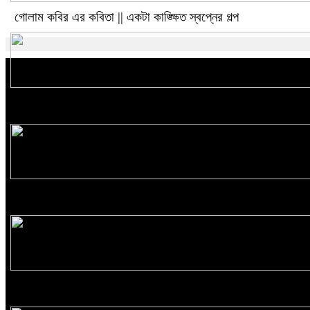
গোলাম কবির এর কবিতা || একটা কাঙ্ক্ষিত স্বপ্নের গল্প
রীতি চাকমা’র কবিতা || আদিম রাত্রির কবিতা
রীতি চাকমা’র কবিতা || উত্তরের খোঁজে
Eva Petropoulou Lianoy