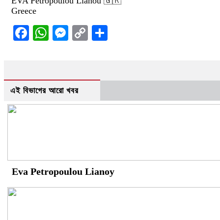
EVA Petropoulou Lianou 🇬🇷
Greece
Facebook
WhatsApp
Messenger
Copy
Share
Link
এই বিভাগের আরো খবর
Eva Petropoulou Lianoy