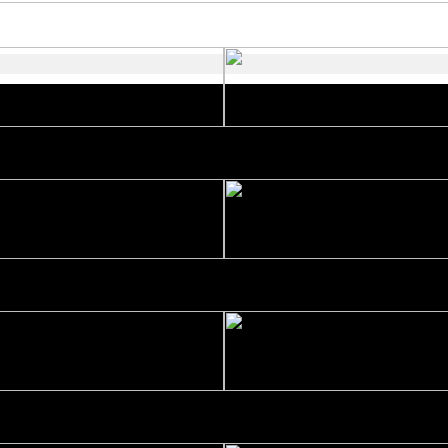
গোলাম কবির এর কবিতা || বেঁচে থাকার ইচ্ছ
বিশ্বাসকে লালন করতে হয় || পলক রহমান।
নাজমা বেগম নাজু’র কবিতা || ঘোর দক্ষিণার 