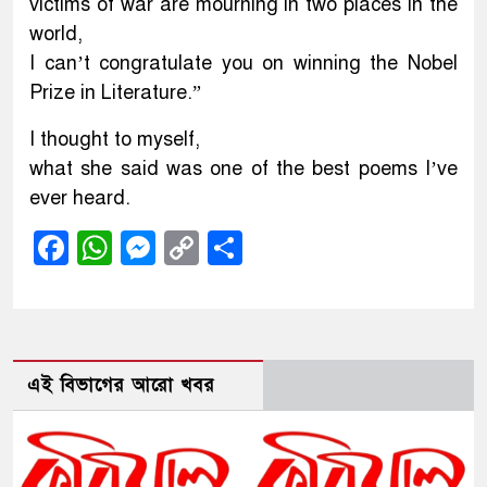
victims of war are mourning in two places in the
world,
I can’t congratulate you on winning the Nobel
Prize in Literature.”
I thought to myself,
what she said was one of the best poems I’ve
ever heard.
Facebook
WhatsApp
Messenger
Copy
Share
Link
এই বিভাগের আরো খবর