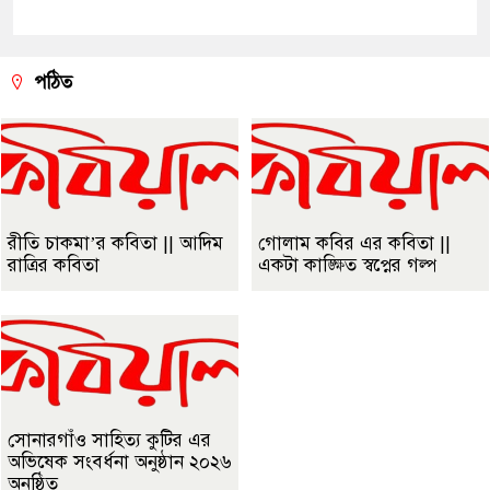
পঠিত
রীতি চাকমা’র কবিতা || আদিম
গোলাম কবির এর কবিতা ||
রাত্রির কবিতা
একটা কাঙ্ক্ষিত স্বপ্নের গল্প
সোনারগাঁও সাহিত্য কুটির এর
অভিষেক সংবর্ধনা অনুষ্ঠান ২০২৬
অনুষ্ঠিত