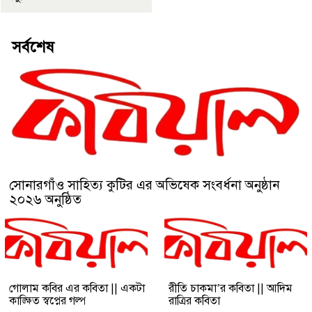
সর্বশেষ
সোনারগাঁও সাহিত্য কুটির এর অভিষেক সংবর্ধনা অনুষ্ঠান
২০২৬ অনুষ্ঠিত
গোলাম কবির এর কবিতা || একটা
রীতি চাকমা’র কবিতা || আদিম
কাঙ্ক্ষিত স্বপ্নের গল্প
রাত্রির কবিতা