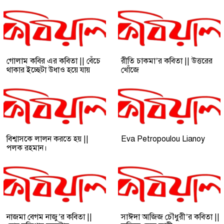
গোলাম কবির এর কবিতা || বেঁচে
রীতি চাকমা’র কবিতা || উত্তরের
থাকার ইচ্ছেটা উধাও হয়ে যায়
খোঁজে
বিশ্বাসকে লালন করতে হয় ||
Eva Petropoulou Lianoy
পলক রহমান।
নাজমা বেগম নাজু’র কবিতা ||
সাঈদা আজিজ চৌধুরী’র কবিতা ||