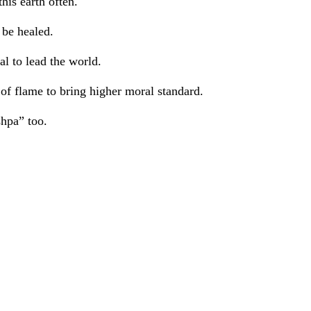
his earth often.
 be healed.
l to lead the world.
 of flame to bring higher moral standard.
hpa” too.