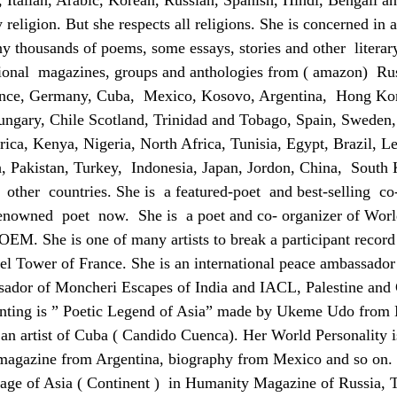
e, Italian, Arabic, Korean, Russian, Spanish, Hindi, Bengali 
 religion. But she respects all religions. She is concerned in a
 thousands of poems, some essays, stories and other literar
ational magazines, groups and anthologies from ( amazon) Rus
ance, Germany, Cuba, Mexico, Kosovo, Argentina, Hong Ko
ungary, Chile Scotland, Trinidad and Tobago, Spain, Sweden,
frica, Kenya, Nigeria, North Africa, Tunisia, Egypt, Brazil, 
, Pakistan, Turkey, Indonesia, Japan, Jordon, China, South 
other countries. She is a featured-poet and best-selling co
-renowned poet now. She is a poet and co- organizer of Wor
 She is one of many artists to break a participant record
l Tower of France. She is an international peace ambassador
ador of Moncheri Escapes of India and IACL, Palestine and
inting is ” Poetic Legend of Asia” made by Ukeme Udo from 
y an artist of Cuba ( Candido Cuenca). Her World Personality i
 magazine from Argentina, biography from Mexico and so on. 
page of Asia ( Continent ) in Humanity Magazine of Russia, 