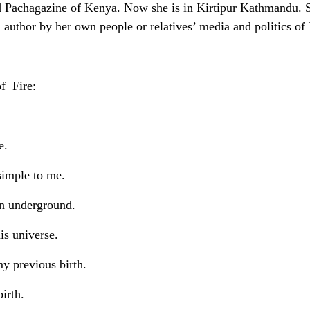
 Pachagazine of Kenya. Now she is in Kirtipur Kathmandu. S
 author by her own people or relatives’ media and politics of
f Fire:
e.
simple to me.
in underground.
is universe.
my previous birth.
irth.