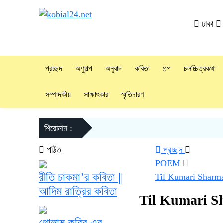
ঢাকা
প্রচ্ছদ
অণুগল্প
অনুবাদ
কবিতা
গল্প
চলচ্চিত্রকথা
সম্পাদকীয়
সাক্ষাৎকার
স্মৃতিচারণ
শিরোনাম :
পঠিত
প্রচ্ছদ
POEM
রীতি চাকমা’র কবিতা ||
Til Kumari Sharma
আদিম রাত্রির কবিতা
Til Kumari Sh
গোলাম কবির এর