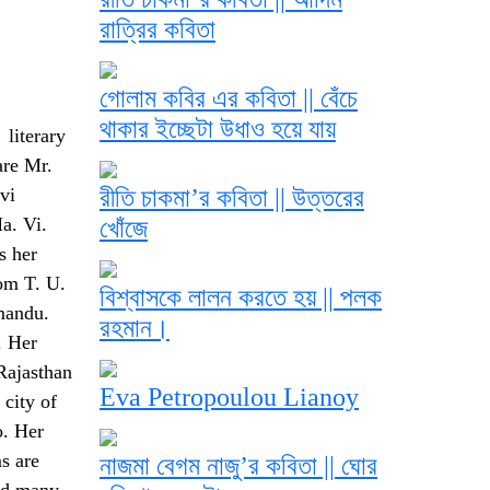
রাত্রির কবিতা
গোলাম কবির এর কবিতা || বেঁচে
থাকার ইচ্ছেটা উধাও হয়ে যায়
literary
are Mr.
evi
রীতি চাকমা’র কবিতা || উত্তরের
a. Vi.
খোঁজে
s her
om T. U.
বিশ্বাসকে লালন করতে হয় || পলক
mandu.
রহমান।
. Her
Rajasthan
Eva Petropoulou Lianoy
 city of
o. Her
s are
নাজমা বেগম নাজু’র কবিতা || ঘোর