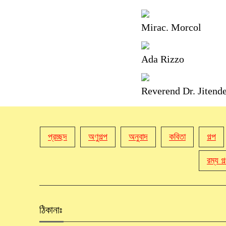
Mirac. Morcol
Ada Rizzo
Reverend Dr. Jit
প্রচ্ছদ
অণুগল্প
অনুবাদ
কবিতা
গল্প
রম্য গল
ঠিকানাঃ