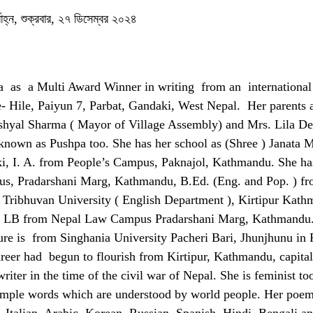
াহ্ন, শুক্রবার, ২৭ ডিসেম্বর ২০২৪
 as a Multi Award Winner in writing from an international 
 Hile, Paiyun 7, Parbat, Gandaki, West Nepal. Her parents 
ashyal Sharma ( Mayor of Village Assembly) and Mrs. Lila D
 known as Pushpa too. She has her school as (Shree ) Janata M
ki, I. A. from People’s Campus, Paknajol, Kathmandu. She ha
s, Pradarshani Marg, Kathmandu, B.Ed. (Eng. and Pop. ) fr
 Tribhuvan University ( English Department ), Kirtipur Kath
 L. LB from Nepal Law Campus Pradarshani Marg, Kathmandu
ure is from Singhania University Pacheri Bari, Jhunjhunu in 
areer had begun to flourish from Kirtipur, Kathmandu, capital
ter in the time of the civil war of Nepal. She is feminist to
simple words which are understood by world people. Her poem