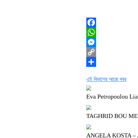
Facebook
WhatsApp
Messenger
Copy
Link
Share
এই বিভাগের আরো খবর
Eva Petropoulou Li
TAGHRID BOU ME
ANGELA KOSTA – 