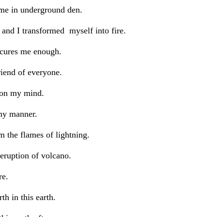
 me in underground den.
and I transformed myself into fire.
ecures me enough.
riend of everyone.
 on my mind.
 my manner.
 the flames of lightning.
eruption of volcano.
re.
th in this earth.