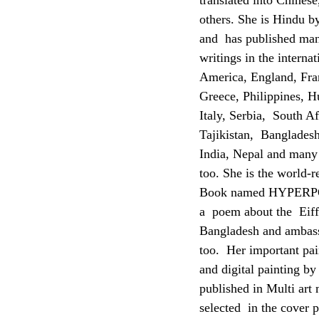
translated into Chines
others. She is Hindu by
and has published many
writings in the intern
America, England, Fr
Greece, Philippines, H
Italy, Serbia, South A
Tajikistan, Bangladesh
India, Nepal and many 
too. She is the world
Book named HYPERPOEM.
a poem about the Eiffe
Bangladesh and ambass
too. Her important pa
and digital painting b
published in Multi art
selected in the cover 