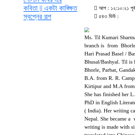
কবিতা || একটা কাঙ্ক্ষিত
আপ : ১২:১০:২১ পূর্ব
স্বপ্নের গল্প
৫৪৩ ভিউ :
Ms. Til Kumari Sharma
branch is from Bhorle-
Hari Prasad Basel / B
Bhusal/Bashyal. Til is
Bhorle, Parbat, Ganda
B.A. from R. R. Campu
Kirtipur and M.A from
She has finished her
PhD in English Literat
( India). Her writing c
Nepal. She became a wri
writing is made with 