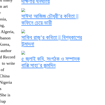
and many
দক্ষিণার ঘনঘটায়
n art
y
সাঈদা আজিজ চৌধুরী’র কবিতা ||
sia,
কফিনে চেয়ে ভারী
ng,
 Algeria,
সাকিব রাজু’র কবিতা || বিশ্বকাপের
Lebanon
উন্মাদনা
Korea,
-author
ld Record
৫ জুলাই কবি, সংগঠক ও সম্পাদক
 to write
বাপ্পি সাহা’র জন্মদিন
 of
 China
Nigeria
s
She is
Trap