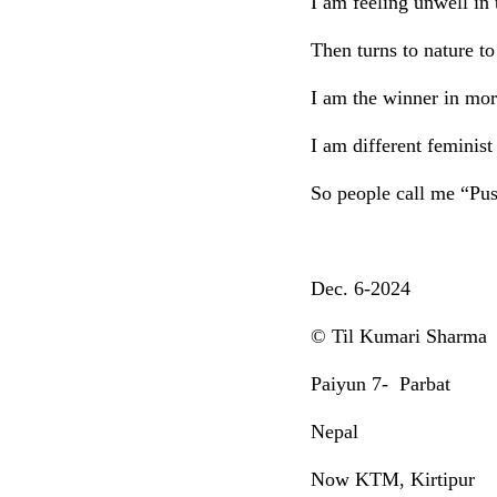
I am feeling unwell in t
Then turns to nature to
I am the winner in mora
I am different feminist
So people call me “Pus
Dec. 6-2024
© Til Kumari Sharma
Paiyun 7- Parbat
Nepal
Now KTM, Kirtipur