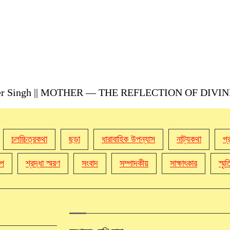
ender Singh || MOTHER — THE REFLECTION OF DIVI
চলচ্চিত্রকথা
ছড়া
ধারাবাহিক উপন্যাস
নাট্যকথা
প্
্প
শ্রদ্ধা স্মরণ
সংবাদ
সম্পাদকীয়
সাক্ষাৎকার
স্মৃ