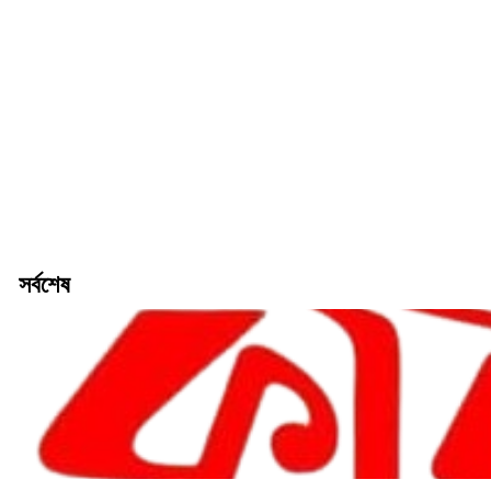
রীতি চাকমা’র কবিতা || আদিম রাত্রির কবিতা
গোলাম কবির এর কবিতা || একটা কাঙ্ক্ষিত স্বপ্নের গল্প
সর্বশেষ