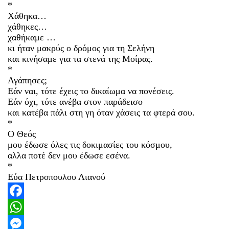
*
Χάθηκα…
χάθηκες…
χαθήκαμε …
κι ήταν μακρύς ο δρόμος για τη Σελήνη
και κινήσαμε για τα στενά της Μοίρας.
*
Αγάπησες;
Εάν ναι, τότε έχεις το δικαίωμα να πονέσεις.
Εάν όχι, τότε ανέβα στον παράδεισο
και κατέβα πάλι στη γη όταν χάσεις τα φτερά σου.
*
Ο Θεός
μου έδωσε όλες τις δοκιμασίες του κόσμου,
αλλα ποτέ δεν μου έδωσε εσένα.
*
Εύα Πετροπουλου Λιανού
Facebook
WhatsApp