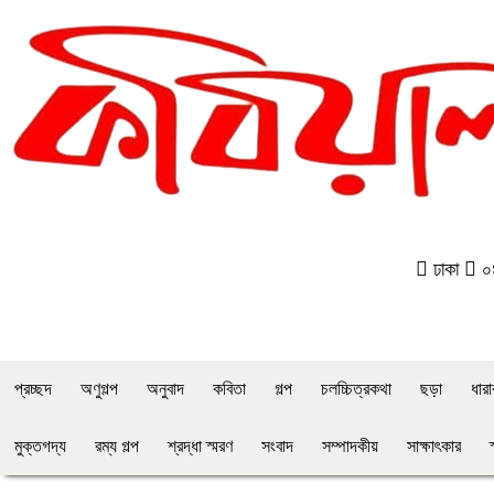
ঢাকা
০৪
প্রচ্ছদ
অণুগল্প
অনুবাদ
কবিতা
গল্প
চলচ্চিত্রকথা
ছড়া
ধার
মুক্তগদ্য
রম্য গল্প
শ্রদ্ধা স্মরণ
সংবাদ
সম্পাদকীয়
সাক্ষাৎকার