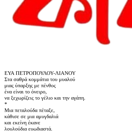
ΕΥΑ ΠΕΤΡΟΠΟΥΛΟΥ-ΛΙΑΝΟΥ
Στα σαθρά κομμάτια του μυαλού
μιας ύπαρξης με πένθος
ένα είναι το όνειρο,
να ξεχωρίζεις το γέλιο και την αγάπη.
*
Μια πεταλούδα πέταξε,
κάθισε σε μια αμυγδαλιά
και εκείνη έκανε
λουλούδια ευωδιαστά.