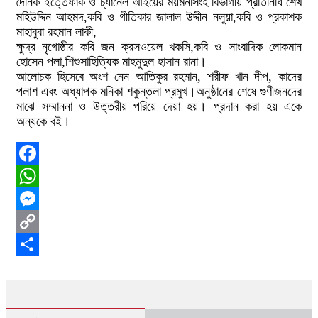
দৈনিক ইত্তেফাক ও চ্যানেল আইয়ের ময়মনসিংহ বিভাগীয় প্রতিনিধি শেখ
মহিউদ্দিন আহমদ,কবি ও গীতিকার জালাল উদ্দীন নলুয়া,কবি ও প্রকাশক
মাহাবুবা রহমান লাকী,
ক্ষুদ্র নৃগোষ্ঠীর কবি জন ক্রসওয়েল খকসি,কবি ও সাংবাদিক লোকমান
হোসেন পলা,শিশুসাহিত্যিক মাহমুদুল হাসান রানা।
আলোচক হিসেবে অংশ নেন আতিকুর রহমান, শরীফ খান দীপ, কাদের
পলাশ এবং অধ্যাপক মনিকা শকুন্তলা প্রমুখ।অনুষ্ঠানের শেষে গুণীজনদের
মাঝে সম্মাননা ও উত্তরীয় পরিয়ে দেয়া হয়। প্রদান করা হয় একে
অন্যকে বই।
Facebook
WhatsApp
Messenger
Copy
Link
Share