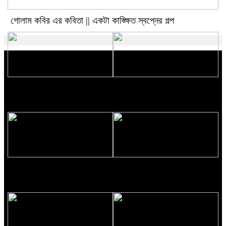
গোলাম কবির এর কবিতা || একটা কাঙ্ক্ষিত স্বপ্নের গল্প
রীতি চাকমা’র কবিতা || আদিম রাত্রির
গোলাম কবির এর কবিতা || বেঁচে থাকার
কবিতা
ইচ্ছেটা উধাও হয়ে যায়
রীতি চাকমা’র কবিতা || উত্তরের খোঁজে
বিশ্বাসকে লালন করতে হয় || পলক
রহমান।