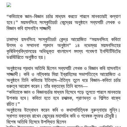
“কবিতাকে জ্ঞান–বিজ্ঞান চর্চার মাধ্যম করতে পারলে মানবতারই কল্যাণ
হবে।” ময়মনসিংহ সংস্কৃতিচর্চা কেন্দ্রের অনুষ্ঠানে সব্যসাচী লেখক ও
বিজ্ঞান কবি হাসনাইন সাজ্জাদী
ঢাকাস্থ য়মনসিংহ সংস্কৃতিচর্চা কেন্দ্র আয়োজিত “ময়মনসিংহ কবিতা
উৎসব ও সম্মাননা প্রদান অনুষ্ঠান” ১৪ নভেম্বর ময়মনসিংহের
কৃষিবিশ্ববিদ্যালয়ের অধিভুক্ত বাংলাদেশ মৎস্য গবেষণা ইনস্টিটিউটের
ডরমিটরিতে অনুষ্ঠিত হয়।
অনুষ্ঠানের প্রধান অতিথি ছিলেন সব্যসাচী লেখক ও বিজ্ঞান কবি হাসনাইন
সাজ্জাদী। কবি ও নাট্যকার মিয়া ইব্রাহিমের সভাপতিত্বে আয়োজিত এ
অনুষ্ঠানে তিনি কবিতার ইতিহাস–ঐতিহ্য তুলে ধরে বিজ্ঞান–কবিতা চর্চার
গুরুত্ব আরোপ করেন। তাঁর বক্তব্যে তিনি বলেন—
“কবিতাকে জ্ঞান ও বিজ্ঞানচর্চার মাধ্যম হিসেবে গড়ে তুলতে পারলে মানবতার
উপকার হবে। কবিতা হতে হবে রসাত্মক, প্রাণবন্ত ও শিল্পিত বাক্যে
রচিত।”
অনুষ্ঠানের উদ্বোধন করেন কবি ও কথাসাহিত্যিক নুরুন্নাহার মুন্নি।
স্বাগত বক্তব্য রাখেন কেন্দ্রের মহাসচিব কবি ও গবেষক লুৎফর চৌধুরী।
বিশেষ অতিথি হিসেবে উপস্থিত ছিলেন