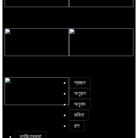
Eva Petropoulou Lianoy
নাজমা বেগম নাজু’র কবিতা || ঘোর
দক্ষিণার ঘনঘটায়
সাঈদা আজিজ চৌধুরী’র কবিতা || কফিনে
সাকিব রাজু’র কবিতা || বিশ্বকাপের
চেয়ে ভারী
উন্মাদনা
প্রচ্ছদ
অণুগল্প
অনুবাদ
৫ জুলাই কবি, সংগঠক ও সম্পাদক বাপ্পি
কবিতা
সাহা’র জন্মদিন
গল্প
চলচ্চিত্রকথা