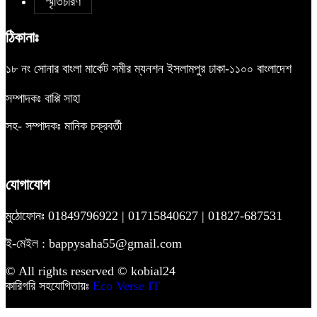
স্মৃতিচারণ
ঠিকানাঃ
১৮ নং সোনার বাংলা মার্কেট সমীর ম্যনশন ইসলামপুর ঢাকা-১১০০ বাংলাদেশ
সম্পাদকঃ বাপ্পি সাহা
সহ- সম্পাদকঃ মানিক চক্রবর্তী
যোগাযোগ
মুঠোফোনঃ 01849796922 | 01715840627 | 01827-687531
ই-মেইল : bappysaha55@gmail.com
© All rights reserved © kobial24
কারিগরি সহযোগিতায়ঃ
Eco Verse IT