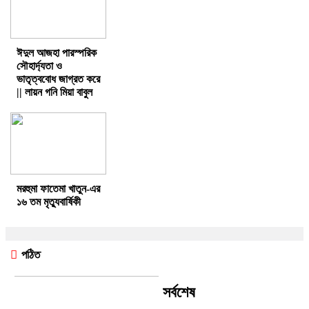
ঈদুল আজহা পারস্পরিক
সৌহার্দ্যতা ও
ভাতৃত্ববোধ জাগ্রত করে
|| লায়ন গনি মিয়া বাবুল
মরহুমা ফাতেমা খাতুন-এর
১৬ তম মৃত্যুবার্ষিকী
পঠিত
সর্বশেষ