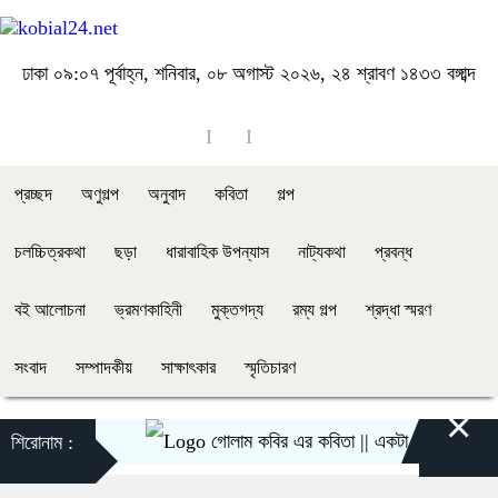
ঢাকা
০৯:০৭ পূর্বাহ্ন, শনিবার, ০৮ অগাস্ট ২০২৬, ২৪ শ্রাবণ ১৪৩৩ বঙ্গাব্দ
প্রচ্ছদ
অণুগল্প
অনুবাদ
কবিতা
গল্প
চলচ্চিত্রকথা
ছড়া
ধারাবাহিক উপন্যাস
নাট্যকথা
প্রবন্ধ
বই আলোচনা
ভ্রমণকাহিনী
মুক্তগদ্য
রম্য গল্প
শ্রদ্ধা স্মরণ
সংবাদ
সম্পাদকীয়
সাক্ষাৎকার
স্মৃতিচারণ
×
গোলাম কবির এর কবিতা || একটা কাঙ্ক্ষিত স্বপ্নের গ
শিরোনাম :