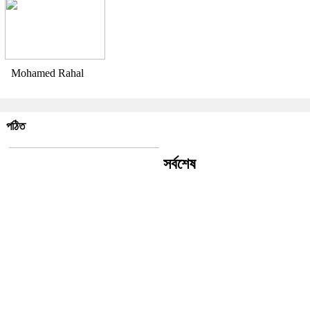
Mohamed Rahal
পঠিত
সর্বশেষ
রীতি চাকমা’র কবিতা || আদিম রাত্রির
কবিতা