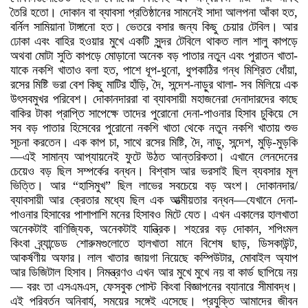
তৈরি হতো। দোকান বা ব্যাবসা প্রতিষ্ঠানের সামনেই সাদা আলপনা আঁকা হত,
বর্নিল সামিয়ানা টাঙ্গানো হত। ভেতরে বসার জন্য কিছু চেয়ার টেবিল। আর
ঢোকা এবং বাহির হওয়ার মুখে একটি সুন্দর টেবিলে থাকত লাল শালু কাপড়ে
অথবা মোটা সুতি কাপড়ে মোড়ানো অনেক বড় পাতার নতুন এবং পুরাতন খাতা-
যাকে নকশি খাতাও বলা হত, পাশে ধূপ-ধুনো, ধুপকাঠির গন্ধ মিশ্রিত ধোঁয়া,
রসের মিষ্টি ভরা বেশ কিছু মাটির হাঁড়ি, দৈ, সন্দেশ-নাড়ুর থালা- সব মিলিয়ে এক
উৎসবমুখর পরিবেশ। দোকানদাররা বা ব্যাবসায়ী মহাজনেরা দেনাদারদের কাছে
বাকির টাকা প্রাপ্তি সাপেক্ষে তাদের পুরোনো দেনা-পাওনার হিসাব চুকিয়ে সে
সব বড় পাতার হিসেবের পুরোনো নকশি খাতা থেকে নতুন নকশি খাতায় শুভ
সূচনা করতেন। এক কাপ চা, সাথে রসের মিষ্টি, দৈ, নাড়ু, সন্দেশ, মুড়ি-মুড়কি
—এই সামান্য আপ্যায়নেই ফুটে উঠত আন্তরিকতা। এখানে লেনদেনের
চেয়েও বড় ছিল সম্পর্কের বন্ধন। বিশ্বাস আর ভরসাই ছিল ব্যবসার মূল
ভিত্তি। আর “হাসিমুখ” ছিল লাভের সবচেয়ে বড় অংশ। দোকানদার/
ব্যাবসায়ী আর ক্রেতার মধ্যে ছিল এক আত্মীয়তার বন্ধন—যেখানে দেনা-
পাওনার হিসাবের পাশাপাশি মনের হিসাবও মিটে যেত। এখন একালের হালখাতা
অনেকটাই বাণিজ্যিক, অনেকটাই যান্ত্রিক। শহরের বড় দোকান, শপিংমল
কিংবা ব্র্যান্ডেড শোরুমগুলোতে হালখাতা মানে বিশেষ ছাড়, ডিসকাউন্ট,
আকর্ষণীয় অফার। লাল খাতার জায়গা নিয়েছে কম্পিউটার, মোবাইল অ্যাপ
আর ডিজিটাল হিসাব। নিমন্ত্রণও এখন আর মুখে মুখে নয় বা কার্ড ছাপিয়ে নয়
— বরং তা এসএমএস, ফেসবুক পোস্ট কিংবা বিজ্ঞাপনের ব্যানারে সীমাবদ্ধ।
এই পরিবর্তন অনিবার্য, সময়ের সঙ্গেই এসেছে। প্রযুক্তি আমাদের জীবন