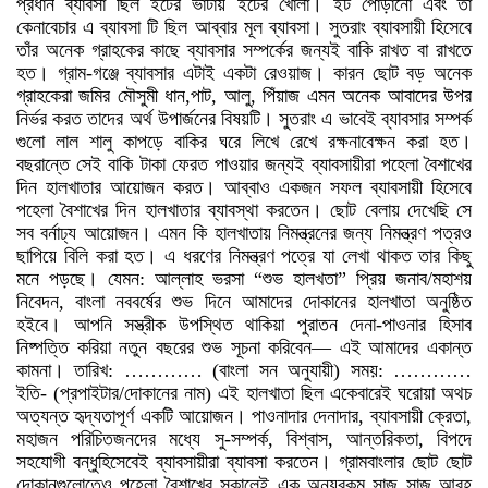
প্রধান ব্যাবসা ছিল ইটের ভাটায় ইটের খোলা। ইট পোড়ানো এবং তা
কেনাবেচার এ ব্যাবসা টি ছিল আব্বার মূল ব্যাবসা। সুতরাং ব্যাবসায়ী হিসেবে
তাঁর অনেক গ্রাহকের কাছে ব্যাবসার সম্পর্কের জন্যই বাকি রাখত বা রাখতে
হত। গ্রাম-গঞ্জে ব্যাবসার এটাই একটা রেওয়াজ। কারন ছোট বড় অনেক
গ্রাহকেরা জমির মৌসুমী ধান,পাট, আলু, পিঁয়াজ এমন অনেক আবাদের উপর
নির্ভর করত তাদের অর্থ উপার্জনের বিষয়টি। সুতরাং এ ভাবেই ব্যাবসার সম্পর্ক
গুলো লাল শালু কাপড়ে বাকির ঘরে লিখে রেখে রক্ষনাবেক্ষন করা হত।
বছরান্তে সেই বাকি টাকা ফেরত পাওয়ার জন্যই ব্যাবসায়ীরা পহেলা বৈশাখের
দিন হালখাতার আয়োজন করত। আব্বাও একজন সফল ব্যাবসায়ী হিসেবে
পহেলা বৈশাখের দিন হালখাতার ব্যাবস্থা করতেন। ছোট বেলায় দেখেছি সে
সব বর্নাঢ্য আয়োজন। এমন কি হালখাতায় নিমন্ত্রনের জন্য নিমন্ত্রণ পত্রও
ছাপিয়ে বিলি করা হত। এ ধরণের নিমন্ত্রণ পত্রে যা লেখা থাকত তার কিছু
মনে পড়ছে। যেমন: আল্লাহ ভরসা “শুভ হালখতা” প্রিয় জনাব/মহাশয়
নিবেদন, বাংলা নববর্ষের শুভ দিনে আমাদের দোকানের হালখাতা অনুষ্ঠিত
হইবে। আপনি সস্ত্রীক উপস্থিত থাকিয়া পুরাতন দেনা-পাওনার হিসাব
নিষ্পত্তি করিয়া নতুন বছরের শুভ সূচনা করিবেন— এই আমাদের একান্ত
কামনা। তারিখ: ………… (বাংলা সন অনুযায়ী) সময়: …………
ইতি- (প্রপাইটার/দোকানের নাম) এই হালখাতা ছিল একেবারেই ঘরোয়া অথচ
অত্যন্ত হৃদ্যতাপূর্ণ একটি আয়োজন। পাওনাদার দেনাদার, ব্যাবসায়ী ক্রেতা,
মহাজন পরিচিতজনদের মধ্যে সু-সম্পর্ক, বিশ্বাস, আন্তরিকতা, বিপদে
সহযোগী বন্ধুহিসেবেই ব্যাবসায়ীরা ব্যাবসা করতেন। গ্রামবাংলার ছোট ছোট
দোকানগুলোতেও পহেলা বৈশাখের সকালেই এক অন্যরকম সাজ সাজ আবহ