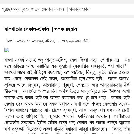
প্রচ্ছদ
প্রবন্ধ
হালখাতার সেকাল-একাল || পলক রহমান
হালখাতার সেকাল-একাল || পলক রহমান
আপ : ০৩:২৪:৫১ অপরাহ্ন, রবিবার, ১০ মে ২০২৬
২৪৫ ভিউ :
বাংলা নববর্ষ মানেই শুধু পান্তা-ইলিশ, মেলা কিংবা নতুন পোশাক নয়—এর
সঙ্গে জড়িয়ে আছে বাঙালির এক পুরোনো ব্যবসায়িক সংস্কৃতি, “হালখাতা”।
সময়ের সাথে এই ঐতিহ্য বদলেছে, রূপ পাল্টেছে, কিন্তু স্মৃতির ভাঁজে এখনও
রয়ে গেছে সেকালের সেই সরল, আন্তরিক হালখাতার ছবি। তাতে আজও
লুকিয়ে আছে বিশ্বাস, ভালোবাসা, শ্রদ্ধা, লেনদেন আর আন্তরিকতার দীর্ঘ
ইতিহাস। নববর্ষের আগের দিন অর্থাৎ চৈত্র সংক্রান্তির দিন শৈশবে দেখা
বাবাকে এবং বাবার ছোট বড় অনেক ব্যাবসার কথা খুব মনে পড়ে। আমার ছোট
বেলায় দেখা বাবার করা যে সকল ব্যাবসার কথা মনে পড়ছে সেগুলোর মধ্যে-
বিশাল বাজারের প্রান্তে ধান চালের ব্যবস্যা, সাথে সেদ্ধ ধান শুকানোর ছোট্ট
চাতাল এবং হাস্কিং মিল, জুতোর দোকান, ফার্নিচারের দোকান। ফার্নিচারের
দোকানটা সম্ভবতঃ ইটের ভাটার জন্য গাছ কেনার পর ভালো গাছের কান্ডের
বাই প্রোডাক্ট হিসেবেই একটা বাড়তি ব্যাবসা আব্বা চালিয়েছেন। কিন্তু তাঁর