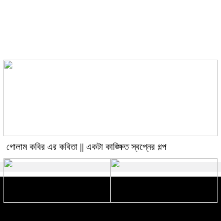
গোলাম কবির এর কবিতা || একটা
কাঙ্ক্ষিত স্বপ্নের গল্প
গোলাম কবির এর কবিতা || একটা কাঙ্ক্ষিত স্বপ্নের গল্প
রীতি চাকমা’র কবিতা || আদিম রাত্রির
গোলাম কবির এর কবিতা || বেঁচে থাকার
কবিতা
ইচ্ছেটা উধাও হয়ে যায়