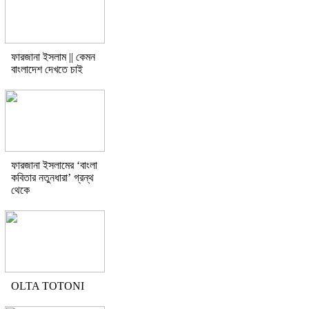
ফারজানা ইসলাম || কেমন
বাংলাদেশ দেখতে চাই
ফারজানা ইসলামের ‘বাংলা
কবিতার নতুনধারা’ গ্রন্থ
থেকে
OLTA TOTONI