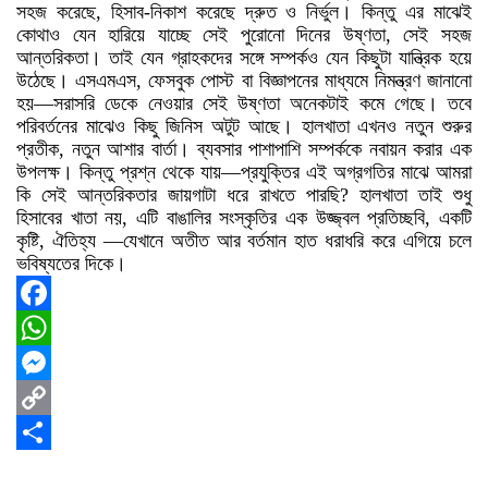
সহজ করেছে, হিসাব-নিকাশ করেছে দ্রুত ও নির্ভুল। কিন্তু এর মাঝেই
কোথাও যেন হারিয়ে যাচ্ছে সেই পুরোনো দিনের উষ্ণতা, সেই সহজ
আন্তরিকতা। তাই যেন গ্রাহকদের সঙ্গে সম্পর্কও যেন কিছুটা যান্ত্রিক হয়ে
উঠেছে। এসএমএস, ফেসবুক পোস্ট বা বিজ্ঞাপনের মাধ্যমে নিমন্ত্রণ জানানো
হয়—সরাসরি ডেকে নেওয়ার সেই উষ্ণতা অনেকটাই কমে গেছে। তবে
পরিবর্তনের মাঝেও কিছু জিনিস অটুট আছে। হালখাতা এখনও নতুন শুরুর
প্রতীক, নতুন আশার বার্তা। ব্যবসার পাশাপাশি সম্পর্ককে নবায়ন করার এক
উপলক্ষ। কিন্তু প্রশ্ন থেকে যায়—প্রযুক্তির এই অগ্রগতির মাঝে আমরা
কি সেই আন্তরিকতার জায়গাটা ধরে রাখতে পারছি? হালখাতা তাই শুধু
হিসাবের খাতা নয়, এটি বাঙালির সংস্কৃতির এক উজ্জ্বল প্রতিচ্ছবি, একটি
কৃষ্টি, ঐতিহ্য —যেখানে অতীত আর বর্তমান হাত ধরাধরি করে এগিয়ে চলে
ভবিষ্যতের দিকে।
Facebook
WhatsApp
Messenger
Copy
Link
Share