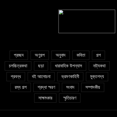
সাঈদা আজিজ চৌধুরী’র কবিতা || কফিনে
সাকিব রাজু’র কবিতা || বিশ্বকাপের উন্মাদনা
চেয়ে ভারী
৫ জুলাই কবি, সংগঠক ও সম্পাদক বাপ্পি
সাহা’র জন্মদিন
প্রচ্ছদ
অণুগল্প
অনুবাদ
কবিতা
গল্প
চলচ্চিত্রকথা
ছড়া
ধারাবাহিক উপন্যাস
নাট্যকথা
প্রবন্ধ
বই আলোচনা
ভ্রমণকাহিনী
মুক্তগদ্য
রম্য গল্প
শ্রদ্ধা স্মরণ
সংবাদ
সম্পাদকীয়
সাক্ষাৎকার
স্মৃতিচারণ