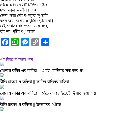
জেঁকে বসার স্থানটি ভিজিয়ে নাইয়ে
দখল করুক অবলীলায় এবং
ভেজা ভেজা সেই দখলকৃত স্থানেই
রচিত হবে- আমার ও বৃষ্টির স্রোতধারা।
যেই স্রোতধারায় ভেসে ভেসে বলব,
তুই নস- বৃষ্টিই শুধু আমার।
Facebook
WhatsApp
Messenger
Copy
Share
Link
এই বিভাগের আরো খবর
গোলাম কবির এর কবিতা || একটা কাঙ্ক্ষিত স্বপ্নের গল্প
রীতি চাকমা’র কবিতা || আদিম রাত্রির কবিতা
গোলাম কবির এর কবিতা || বেঁচে থাকার ইচ্ছেটা উধাও হয়ে যায়
রীতি চাকমা’র কবিতা || উত্তরের খোঁজে