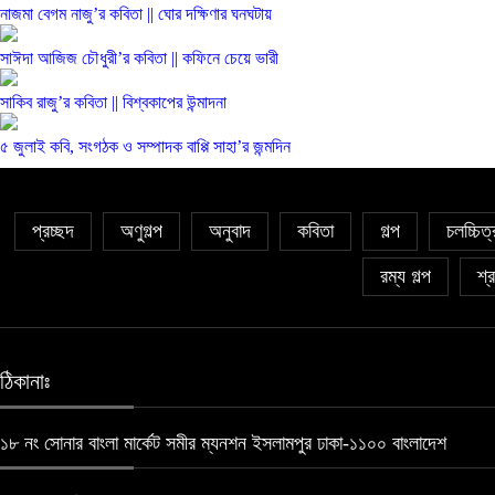
নাজমা বেগম নাজু’র কবিতা || ঘোর দক্ষিণার ঘনঘটায়
সাঈদা আজিজ চৌধুরী’র কবিতা || কফিনে চেয়ে ভারী
সাকিব রাজু’র কবিতা || বিশ্বকাপের উন্মাদনা
৫ জুলাই কবি, সংগঠক ও সম্পাদক বাপ্পি সাহা’র জন্মদিন
প্রচ্ছদ
অণুগল্প
অনুবাদ
কবিতা
গল্প
চলচ্চিত
রম্য গল্প
শ্র
ঠিকানাঃ
১৮ নং সোনার বাংলা মার্কেট সমীর ম্যনশন ইসলামপুর ঢাকা-১১০০ বাংলাদেশ