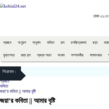
ঢাকা
০১:৩৭
প্রচ্ছদ
অণুগল্প
অনুবাদ
কবিতা
গল্প
চলচ্চিত্রকথা
ছড়া
ধার
মুক্তগদ্য
রম্য গল্প
শ্রদ্ধা স্মরণ
সংবাদ
সম্পাদকীয়
সাক্ষাৎকার
শিরোনাম :
প্রচ্ছদ
কবিতা
জয়া’র কবিতা || আমার বৃষ্টি
জয়া’র কবিতা || আমার বৃষ্টি