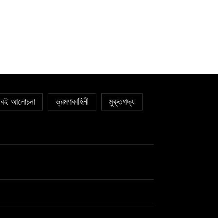
বই আলোচনা
ভ্রমণকাহিনী
মুক্তগদ্য