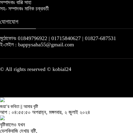
সম্পাদকঃ বাপ্পি সাহা
সহ- সম্পাদকঃ মানিক চক্রবর্তী
যোগাযোগ
মুঠোফোনঃ 01849796922 | 01715840627 | 01827-687531
ই-মেইল : bappysaha55@gmail.com
© All rights reserved © kobial24
জয়া’র কবিতা || আমার বৃষ্টি
আপ : ০৪:৫৫:৫০ অপরাহ্ন, মঙ্গলবার, ২ জুলাই ২০২৪
বৃষ্টিকালেও যখন
ভেলকিবাজি দেখায় বৃষ্টি,