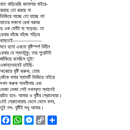
হাত বাড়িয়েছি জানালার বাইরে-
ঝরছে তো ঝরছে না
ভিজিয়ে যাচ্ছে তো যাচ্ছে না!
হাতের শুকনো রেখা বরাবর
দু এক ফোঁটা যা পড়েছে- তা
রেখার ভাঁজে ভাঁজে গড়িয়ে
থামতেই—————–
মনে হলো এখনো বৃষ্টিস্পর্শ বিহীন
রেখার যে স্থানটুকু; তার পুরোটাই
জাঁকিয়ে বসেছিস তুই!
একান্তভাবেই চাইছি-
অঝোরে বৃষ্টি ঝরুক, তোর
জেঁকে বসার স্থানটি ভিজিয়ে নাইয়ে
দখল করুক অবলীলায় এবং
ভেজা ভেজা সেই দখলকৃত স্থানেই
রচিত হবে- আমার ও বৃষ্টির স্রোতধারা।
যেই স্রোতধারায় ভেসে ভেসে বলব,
তুই নস- বৃষ্টিই শুধু আমার।
Facebook
WhatsApp
Messenger
Copy
Share
Link