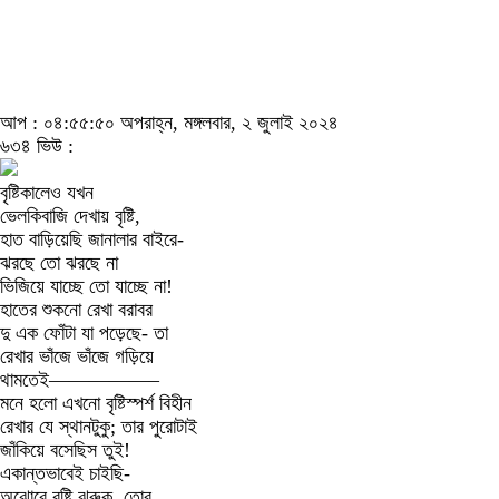
আপ : ০৪:৫৫:৫০ অপরাহ্ন, মঙ্গলবার, ২ জুলাই ২০২৪
৬৩৪ ভিউ :
বৃষ্টিকালেও যখন
ভেলকিবাজি দেখায় বৃষ্টি,
হাত বাড়িয়েছি জানালার বাইরে-
ঝরছে তো ঝরছে না
ভিজিয়ে যাচ্ছে তো যাচ্ছে না!
হাতের শুকনো রেখা বরাবর
দু এক ফোঁটা যা পড়েছে- তা
রেখার ভাঁজে ভাঁজে গড়িয়ে
থামতেই—————–
মনে হলো এখনো বৃষ্টিস্পর্শ বিহীন
রেখার যে স্থানটুকু; তার পুরোটাই
জাঁকিয়ে বসেছিস তুই!
একান্তভাবেই চাইছি-
অঝোরে বৃষ্টি ঝরুক, তোর