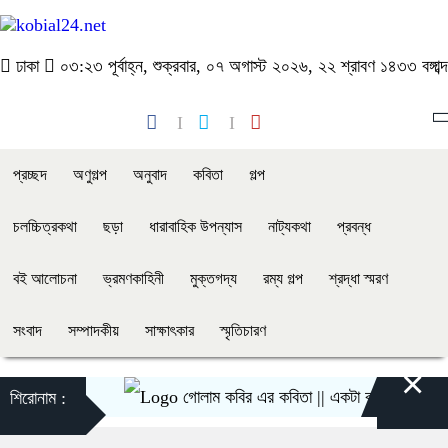
ঢাকা
০৩:২৩ পূর্বাহ্ন, শুক্রবার, ০৭ অগাস্ট ২০২৬, ২২ শ্রাবণ ১৪৩৩ বঙ্গাব্দ
প্রচ্ছদ
অণুগল্প
অনুবাদ
কবিতা
গল্প
চলচ্চিত্রকথা
ছড়া
ধারাবাহিক উপন্যাস
নাট্যকথা
প্রবন্ধ
বই আলোচনা
ভ্রমণকাহিনী
মুক্তগদ্য
রম্য গল্প
শ্রদ্ধা স্মরণ
সংবাদ
সম্পাদকীয়
সাক্ষাৎকার
স্মৃতিচারণ
×
গোলাম কবির এর কবিতা || একটা কাঙ্ক্ষিত স্বপ্নের গল
শিরোনাম :