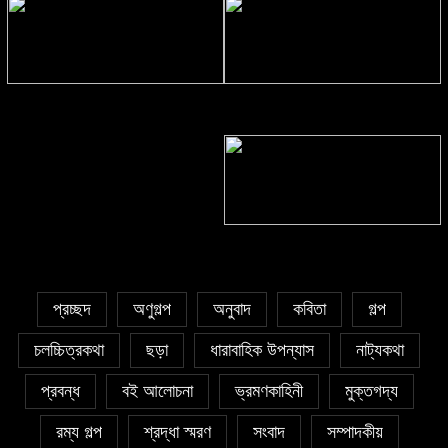
সাঈদা আজিজ চৌধুরী’র কবিতা || কফিনে
সাকিব রাজু’র কবিতা || বিশ্বকাপের উন্মাদনা
চেয়ে ভারী
৫ জুলাই কবি, সংগঠক ও সম্পাদক বাপ্পি
সাহা’র জন্মদিন
প্রচ্ছদ
অণুগল্প
অনুবাদ
কবিতা
গল্প
চলচ্চিত্রকথা
ছড়া
ধারাবাহিক উপন্যাস
নাট্যকথা
প্রবন্ধ
বই আলোচনা
ভ্রমণকাহিনী
মুক্তগদ্য
রম্য গল্প
শ্রদ্ধা স্মরণ
সংবাদ
সম্পাদকীয়