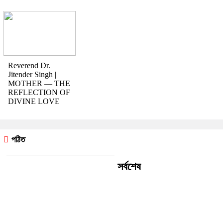
Reverend Dr.
Jitender Singh ||
MOTHER — THE
REFLECTION OF
DIVINE LOVE
পঠিত
সর্বশেষ
রীতি চাকমা’র কবিতা || আদিম রাত্রির
কবিতা