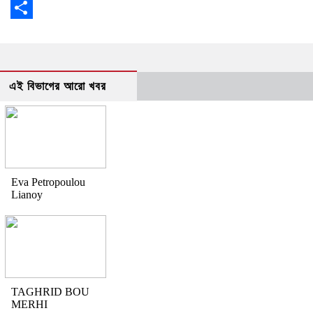
Copy
Link
Share
এই বিভাগের আরো খবর
Eva Petropoulou
Lianoy
TAGHRID BOU
MERHI