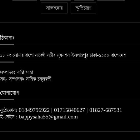
সাক্ষাৎকার
স্মৃতিচারণ
ঠিকানাঃ
১৮ নং সোনার বাংলা মার্কেট সমীর ম্যনশন ইসলামপুর ঢাকা-১১০০ বাংলাদেশ
সম্পাদকঃ বাপ্পি সাহা
সহ- সম্পাদকঃ মানিক চক্রবর্তী
যোগাযোগ
মুঠোফোনঃ 01849796922 | 01715840627 | 01827-687531
ই-মেইল : bappysaha55@gmail.com