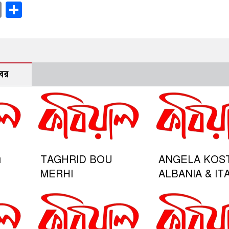
ok
sApp
ssenger
Copy
Share
Link
বর
u
TAGHRID BOU
ANGELA KOST
MERHI
ALBANIA & IT