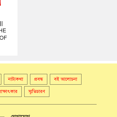
||
HE
 OF
নাট্যকথা
প্রবন্ধ
বই আলোচনা
সাক্ষাৎকার
স্মৃতিচারণ
যোগাযোগ