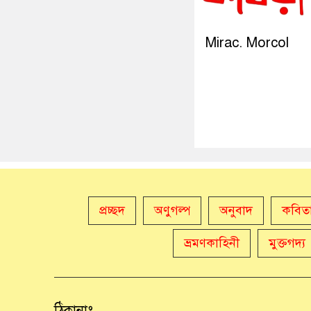
Mirac. Morcol
প্রচ্ছদ
অণুগল্প
অনুবাদ
কবিত
ভ্রমণকাহিনী
মুক্তগদ্য
ঠিকানাঃ