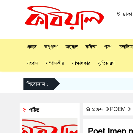
ঢাক
প্রচ্ছদ
অণুগল্প
অনুবাদ
কবিতা
গল্প
চলচ্চিত্
সংবাদ
সম্পাদকীয়
সাক্ষাৎকার
স্মৃতিচারণ
শিরোনাম :
প্রচ্ছদ
POEM
পঠিত
Poet Imen me