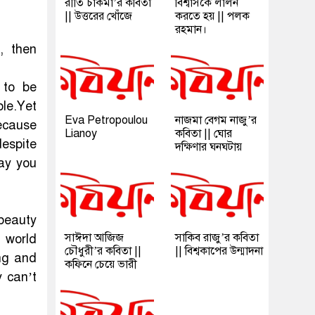
রীতি চাকমা’র কবিতা
বিশ্বাসকে লালন
|| উত্তরের খোঁজে
করতে হয় || পলক
রহমান।
, then
 to be
ble.Yet
Eva Petropoulou
নাজমা বেগম নাজু’র
Because
Lianoy
কবিতা || ঘোর
despite
দক্ষিণার ঘনঘটায়
day you
 beauty
সাঈদা আজিজ
সাকিব রাজু’র কবিতা
e world
চৌধুরী’র কবিতা ||
|| বিশ্বকাপের উন্মাদনা
ong and
কফিনে চেয়ে ভারী
y can’t