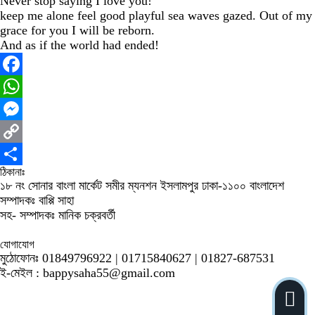
Never stop saying I love you!
keep me alone feel good playful sea waves gazed. Out of my
grace for you I will be reborn.
And as if the world had ended!
Facebook
WhatsApp
Messenger
Copy
ঠিকানাঃ
Link
Share
১৮ নং সোনার বাংলা মার্কেট সমীর ম্যনশন ইসলামপুর ঢাকা-১১০০ বাংলাদেশ
সম্পাদকঃ বাপ্পি সাহা
সহ- সম্পাদকঃ মানিক চক্রবর্তী
যোগাযোগ
মুঠোফোনঃ 01849796922 | 01715840627 | 01827-687531
ই-মেইল : bappysaha55@gmail.com