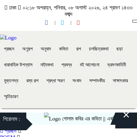
ঢাকা
০২:১৮ অপরাহ্ন, শনিবার, ০৮ অগাস্ট ২০২৬, ২৪ শ্রাবণ ১৪৩৩
বঙ্গাব্দ
প্রচ্ছদ
অণুগল্প
অনুবাদ
কবিতা
গল্প
চলচ্চিত্রকথা
ছড়া
ধারাবাহিক উপন্যাস
নাট্যকথা
প্রবন্ধ
বই আলোচনা
ভ্রমণকাহিনী
মুক্তগদ্য
রম্য গল্প
শ্রদ্ধা স্মরণ
সংবাদ
সম্পাদকীয়
সাক্ষাৎকার
স্মৃতিচারণ
×
গোলাম কবির এর কবিতা || একটা কাঙ্ক্ষিত স্বপ্ন
শিরোনাম :
প্রচ্ছদ