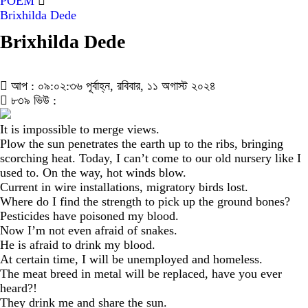
POEM
Brixhilda Dede
Brixhilda Dede
আপ : ০৯:০২:৩৬ পূর্বাহ্ন, রবিবার, ১১ অগাস্ট ২০২৪
৮৩৯ ভিউ :
It is impossible to merge views.
Plow the sun penetrates the earth up to the ribs, bringing
scorching heat. Today, I can’t come to our old nursery like I
used to. On the way, hot winds blow.
Current in wire installations, migratory birds lost.
Where do I find the strength to pick up the ground bones?
Pesticides have poisoned my blood.
Now I’m not even afraid of snakes.
He is afraid to drink my blood.
At certain time, I will be unemployed and homeless.
The meat breed in metal will be replaced, have you ever
heard?!
They drink me and share the sun.