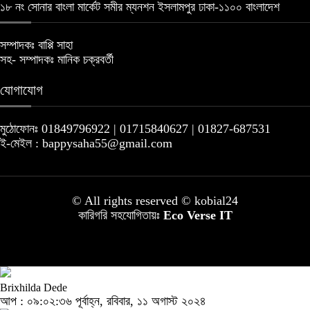
১৮ নং সোনার বাংলা মার্কেট সমীর ম্যনশন ইসলামপুর ঢাকা-১১০০ বাংলাদেশ
সম্পাদকঃ বাপ্পি সাহা
সহ- সম্পাদকঃ মানিক চক্রবর্তী
যোগাযোগ
মুঠোফোনঃ 01849796922 | 01715840627 | 01827-687531
ই-মেইল : bappysaha55@gmail.com
© All rights reserved © kobial24
কারিগরি সহযোগিতায়ঃ
Eco Verse IT
Brixhilda Dede
আপ : ০৯:০২:৩৬ পূর্বাহ্ন, রবিবার, ১১ অগাস্ট ২০২৪