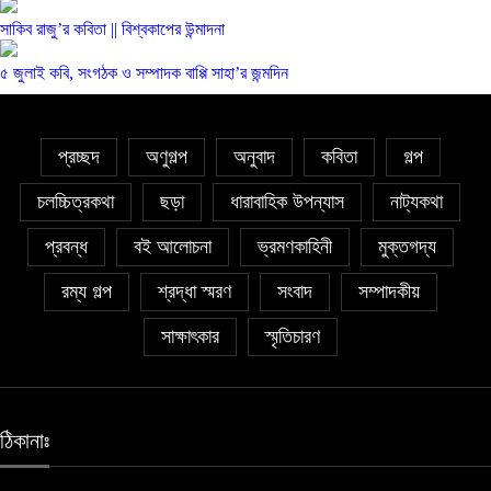
সাকিব রাজু’র কবিতা || বিশ্বকাপের উন্মাদনা
৫ জুলাই কবি, সংগঠক ও সম্পাদক বাপ্পি সাহা’র জন্মদিন
প্রচ্ছদ
অণুগল্প
অনুবাদ
কবিতা
গল্প
চলচ্চিত্রকথা
ছড়া
ধারাবাহিক উপন্যাস
নাট্যকথা
প্রবন্ধ
বই আলোচনা
ভ্রমণকাহিনী
মুক্তগদ্য
রম্য গল্প
শ্রদ্ধা স্মরণ
সংবাদ
সম্পাদকীয়
সাক্ষাৎকার
স্মৃতিচারণ
ঠিকানাঃ