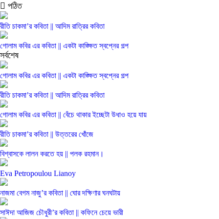
পঠিত
রীতি চাকমা’র কবিতা || আদিম রাত্রির কবিতা
গোলাম কবির এর কবিতা || একটা কাঙ্ক্ষিত স্বপ্নের গল্প
সর্বশেষ
গোলাম কবির এর কবিতা || একটা কাঙ্ক্ষিত স্বপ্নের গল্প
রীতি চাকমা’র কবিতা || আদিম রাত্রির কবিতা
গোলাম কবির এর কবিতা || বেঁচে থাকার ইচ্ছেটা উধাও হয়ে যায়
রীতি চাকমা’র কবিতা || উত্তরের খোঁজে
বিশ্বাসকে লালন করতে হয় || পলক রহমান।
Eva Petropoulou Lianoy
নাজমা বেগম নাজু’র কবিতা || ঘোর দক্ষিণার ঘনঘটায়
সাঈদা আজিজ চৌধুরী’র কবিতা || কফিনে চেয়ে ভারী