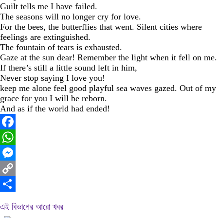
Guilt tells me I have failed.
The seasons will no longer cry for love.
For the bees, the butterflies that went. Silent cities where
feelings are extinguished.
The fountain of tears is exhausted.
Gaze at the sun dear! Remember the light when it fell on me.
If there’s still a little sound left in him,
Never stop saying I love you!
keep me alone feel good playful sea waves gazed. Out of my
grace for you I will be reborn.
And as if the world had ended!
Facebook
WhatsApp
Messenger
Copy
Link
Share
এই বিভাগের আরো খবর