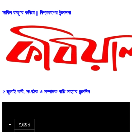
সাকিব রাজু’র কবিতা || বিশ্বকাপের উন্মাদনা
৫ জুলাই কবি, সংগঠক ও সম্পাদক বাপ্পি সাহা’র জন্মদিন
প্রচ্ছদ