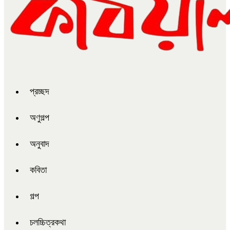
প্রচ্ছদ
অণুগল্প
অনুবাদ
কবিতা
গল্প
চলচ্চিত্রকথা