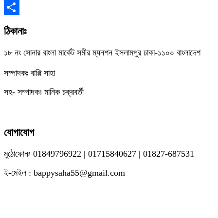
Copy
Link
Share
ঠিকানাঃ
১৮ নং সোনার বাংলা মার্কেট সমীর ম্যনশন ইসলামপুর ঢাকা-১১০০ বাংলাদেশ
সম্পাদকঃ বাপ্পি সাহা
সহ- সম্পাদকঃ মানিক চক্রবর্তী
যোগাযোগ
মুঠোফোনঃ 01849796922 | 01715840627 | 01827-687531
ই-মেইল : bappysaha55@gmail.com