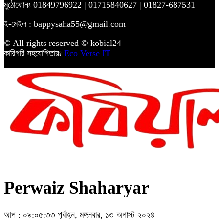
মুঠোফোনঃ 01849796922 | 01715840627 | 01827-687531
ই-মেইল : bappysaha55@gmail.com
© All rights reserved © kobial24
কারিগরি সহযোগিতায়ঃ
Eco Verse IT
Perwaiz Shaharyar
আপ : ০৯:০৫:৩৩ পূর্বাহ্ন, মঙ্গলবার, ১৩ অগাস্ট ২০২৪