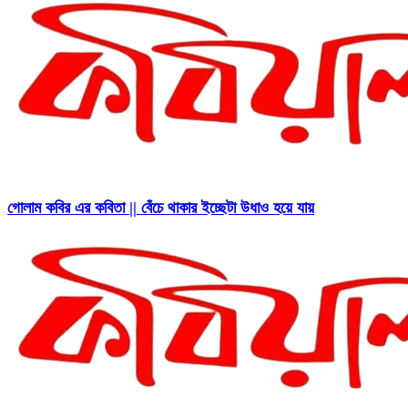
গোলাম কবির এর কবিতা || বেঁচে থাকার ইচ্ছেটা উধাও হয়ে যায়