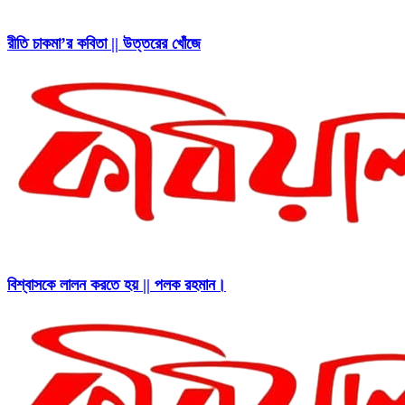
রীতি চাকমা’র কবিতা || উত্তরের খোঁজে
বিশ্বাসকে লালন করতে হয় || পলক রহমান।