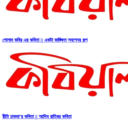
গোলাম কবির এর কবিতা || একটা কাঙ্ক্ষিত স্বপ্নের গল্প
রীতি চাকমা’র কবিতা || আদিম রাত্রির কবিতা