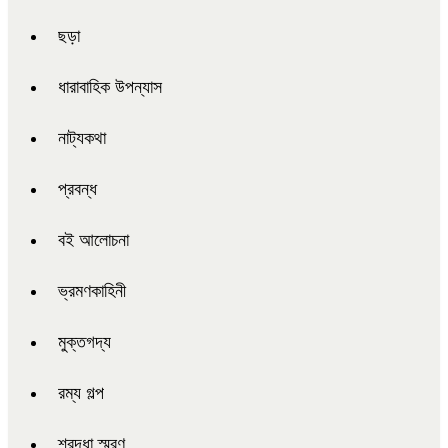
ছড়া
ধারাবাহিক উপন্যাস
নাট্যকথা
প্রবন্ধ
বই আলোচনা
ভ্রমণকাহিনী
মুক্তগদ্য
রম্য গল্প
শ্রদ্ধা স্মরণ