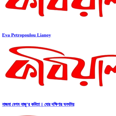
Eva Petropoulou Lianoy
নাজমা বেগম নাজু’র কবিতা || ঘোর দক্ষিণার ঘনঘটায়