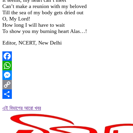
It seems, my heart can’t meet
Can’t make a reunion with my beloved
Till the sea of my body gets dried out
O, My Lord!
How long I will have to wait
To show you my burning heart Alas…!
Editor, NCERT, New Delhi
Facebook
WhatsApp
Messenger
Copy
Link
Share
এই বিভাগের আরো খবর