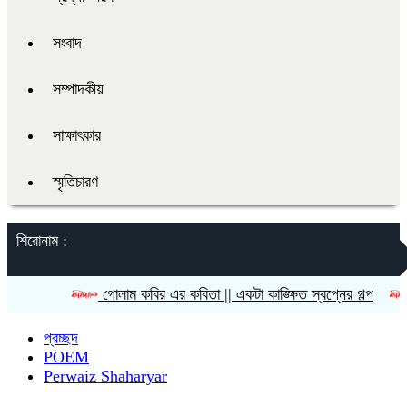
সংবাদ
সম্পাদকীয়
সাক্ষাৎকার
স্মৃতিচারণ
শিরোনাম :
গোলাম কবির এর কবিতা || একটা কাঙ্ক্ষিত স্বপ্নের গল্প
রীতি চ
প্রচ্ছদ
POEM
Perwaiz Shaharyar