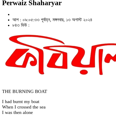
Perwaiz Shaharyar
আপ : ০৯:০৫:৩৩ পূর্বাহ্ন, মঙ্গলবার, ১৩ অগাস্ট ২০২৪
৮৪৩ ভিউ :
THE BURNING BOAT
I had burnt my boat
When I crossed the sea
I was then alone