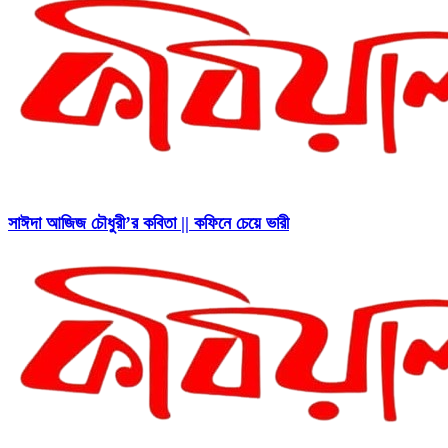
সাঈদা আজিজ চৌধুরী’র কবিতা || কফিনে চেয়ে ভারী