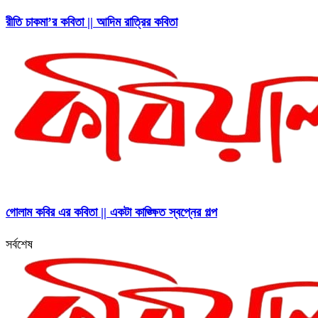
রীতি চাকমা’র কবিতা || আদিম রাত্রির কবিতা
গোলাম কবির এর কবিতা || একটা কাঙ্ক্ষিত স্বপ্নের গল্প
সর্বশেষ