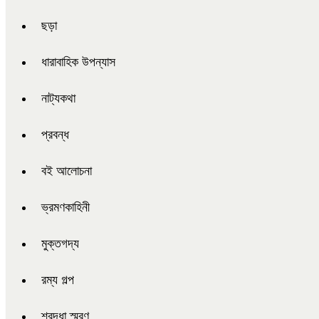
ছড়া
ধারাবাহিক উপন্যাস
নাট্যকথা
প্রবন্ধ
বই আলোচনা
ভ্রমণকাহিনী
মুক্তগদ্য
রম্য গল্প
শ্রদ্ধা স্মরণ