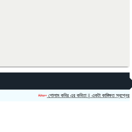
গোলাম কবির এর কবিতা || একটা কাঙ্ক্ষিত স্বপ্নের গল্প