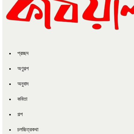
প্রচ্ছদ
অণুগল্প
অনুবাদ
কবিতা
গল্প
চলচ্চিত্রকথা