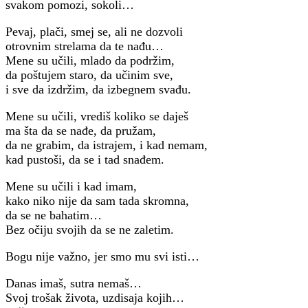
svakom pomozi, sokoli…
Pevaj, plači, smej se, ali ne dozvoli
otrovnim strelama da te nađu…
Mene su učili, mlado da podržim,
da poštujem staro, da učinim sve,
i sve da izdržim, da izbegnem svađu.
Mene su učili, vrediš koliko se daješ
ma šta da se nađe, da pružam,
da ne grabim, da istrajem, i kad nemam,
kad pustoši, da se i tad snađem.
Mene su učili i kad imam,
kako niko nije da sam tada skromna,
da se ne bahatim…
Bez očiju svojih da se ne zaletim.
Bogu nije važno, jer smo mu svi isti…
Danas imaš, sutra nemaš…
Svoj trošak života, uzdisaja kojih…