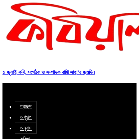
৫ জুলাই কবি, সংগঠক ও সম্পাদক বাপ্পি সাহা’র জন্মদিন
প্রচ্ছদ
অণুগল্প
অনুবাদ
কবিতা