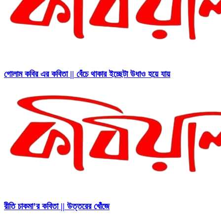
গোলাম কবির এর কবিতা || বেঁচে থাকার ইচ্ছেটা উধাও হয়ে যায়
রীতি চাকমা’র কবিতা || উত্তরের খোঁজে