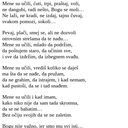
Mene su učili, ćuti, trpi, praštaj, voli,
ne dangubi, radi nešto, Bogu se moli…
Ne laži, ne kradi, ne izdaj, tajnu čuvaj,
svakom pomozi, sokoli…
Pevaj, plači, smej se, ali ne dozvoli
otrovnim strelama da te nađu…
Mene su učili, mlado da podržim,
da poštujem staro, da učinim sve,
i sve da izdržim, da izbegnem svađu.
Mene su učili, vrediš koliko se daješ
ma šta da se nađe, da pružam,
da ne grabim, da istrajem, i kad nemam,
kad pustoši, da se i tad snađem.
Mene su učili i kad imam,
kako niko nije da sam tada skromna,
da se ne bahatim…
Bez očiju svojih da se ne zaletim.
Bogu nije važno, jer smo mu svi isti…