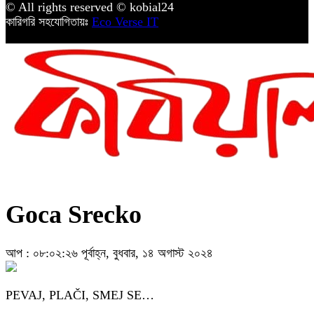
© All rights reserved © kobial24
কারিগরি সহযোগিতায়ঃ
Eco Verse IT
Goca Srecko
আপ : ০৮:০২:২৬ পূর্বাহ্ন, বুধবার, ১৪ অগাস্ট ২০২৪
PEVAJ, PLAČI, SMEJ SE…