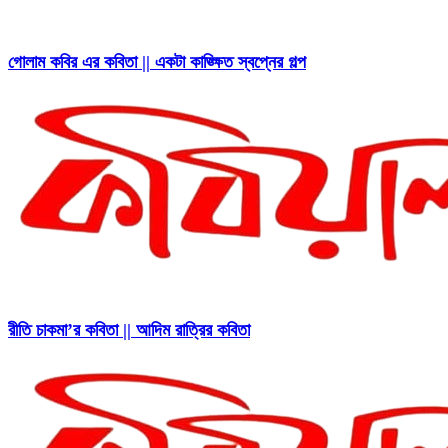
গোলাম কবির এর কবিতা || একটা কাঙ্ক্ষিত স্বপ্নের গল্প
রীতি চাকমা’র কবিতা || আদিম রাত্রির কবিতা