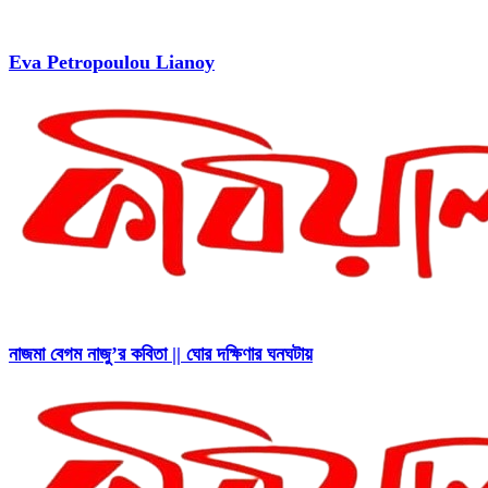
Eva Petropoulou Lianoy
নাজমা বেগম নাজু’র কবিতা || ঘোর দক্ষিণার ঘনঘটায়