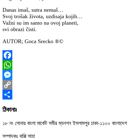
Danas imaš, sutra nemaš…
Svoj trošak života, uzdisaja kojih…
Važni su im samo na ovoj planeti,
svi obrazi čisti.
AUTOR; Goca Srecko ®️©️
Facebook
WhatsApp
Messenger
Copy
Link
Share
ঠিকানাঃ
১৮ নং সোনার বাংলা মার্কেট সমীর ম্যনশন ইসলামপুর ঢাকা-১১০০ বাংলাদেশ
সম্পাদকঃ বাপ্পি সাহা