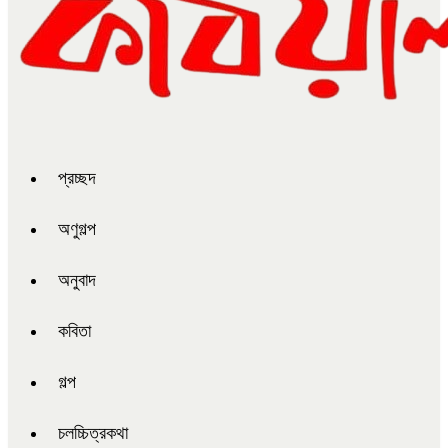
প্রচ্ছদ
অণুগল্প
অনুবাদ
কবিতা
গল্প
চলচ্চিত্রকথা