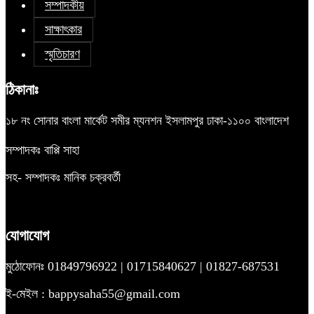
সম্পাদকীয়
সাক্ষাৎকার
স্মৃতিচারণ
ঠিকানাঃ
১৮ নং সোনার বাংলা মার্কেট সমীর ম্যনশন ইসলামপুর ঢাকা-১১০০ বাংলাদেশ
সম্পাদকঃ বাপ্পি সাহা
সহ- সম্পাদকঃ মানিক চক্রবর্তী
যোগাযোগ
মুঠোফোনঃ 01849796922 | 01715840627 | 01827-687531
ই-মেইল : bappysaha55@gmail.com