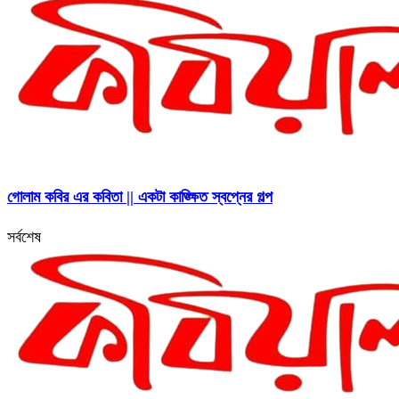
গোলাম কবির এর কবিতা || একটা কাঙ্ক্ষিত স্বপ্নের গল্প
সর্বশেষ