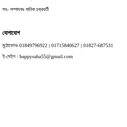
সহ- সম্পাদকঃ মানিক চক্রবর্তী
যোগাযোগ
মুঠোফোনঃ 01849796922 | 01715840627 | 01827-687531
ই-মেইল : bappysaha55@gmail.com