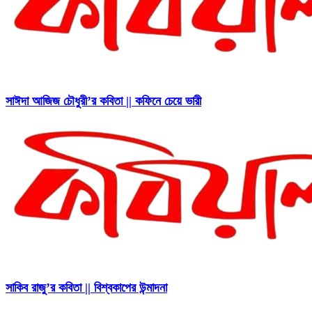
সাঈদা আজিজ চৌধুরী’র কবিতা || কফিনে চেয়ে ভারী
সাকিব রাজু’র কবিতা || বিশ্বকাপের উন্মাদনা