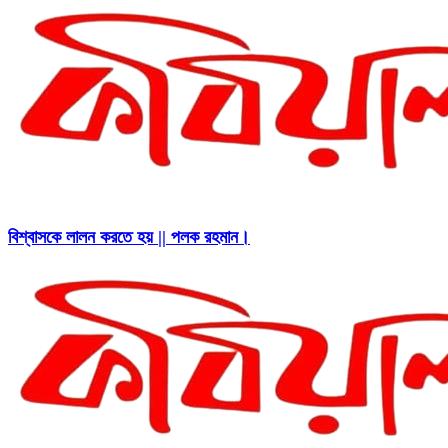
বিশ্বাসকে লালন করতে হয় || পলক রহমান।