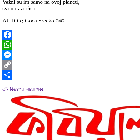
Važni su im samo na ovoj planeti,
svi obrazi čisti.
AUTOR; Goca Srecko ®️©️
Facebook
WhatsApp
Messenger
Copy
Link
Share
এই বিভাগের আরো খবর