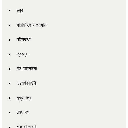
ছড়া
ধারাবাহিক উপন্যাস
নাট্যকথা
প্রবন্ধ
বই আলোচনা
ভ্রমণকাহিনী
মুক্তগদ্য
রম্য গল্প
শ্রদ্ধা স্মরণ