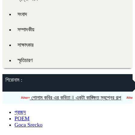
সংবাদ
সম্পাদকীয়
সাক্ষাৎকার
স্মৃতিচারণ
শিরোনাম :
গোলাম কবির এর কবিতা || একটা কাঙ্ক্ষিত স্বপ্নের গল্প
রীতি চাকমা
প্রচ্ছদ
POEM
Goca Srecko