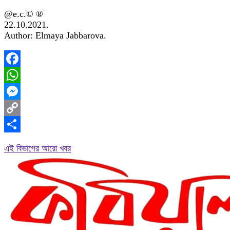
@e.c.© ®
22.10.2021.
Author: Elmaya Jabbarova.
Facebook
WhatsApp
Messenger
Copy
Link
Share
এই বিভাগের আরো খবর