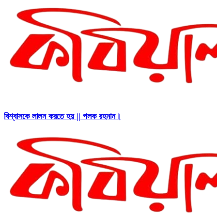
বিশ্বাসকে লালন করতে হয় || পলক রহমান।