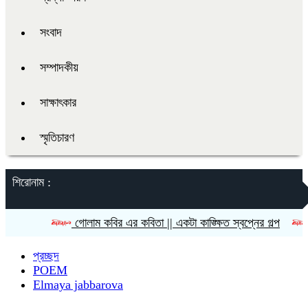
সংবাদ
সম্পাদকীয়
সাক্ষাৎকার
স্মৃতিচারণ
শিরোনাম :
গোলাম কবির এর কবিতা || একটা কাঙ্ক্ষিত স্বপ্নের গল্প
রীতি চাকম
প্রচ্ছদ
POEM
Elmaya jabbarova