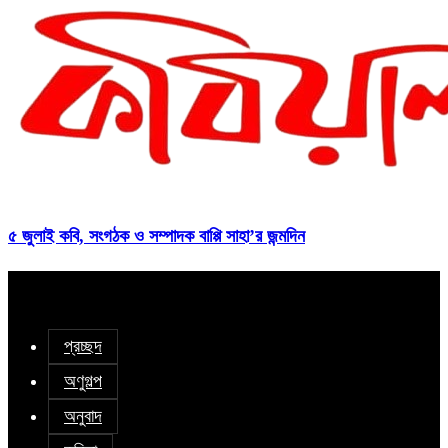
৫ জুলাই কবি, সংগঠক ও সম্পাদক বাপ্পি সাহা’র জন্মদিন
প্রচ্ছদ
অণুগল্প
অনুবাদ