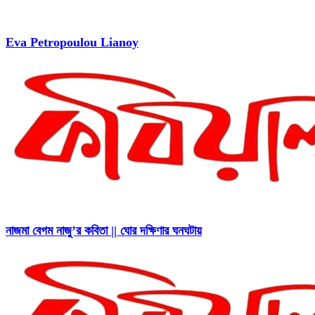
Eva Petropoulou Lianoy
নাজমা বেগম নাজু’র কবিতা || ঘোর দক্ষিণার ঘনঘটায়