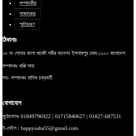
সম্পাদকীয়
সাক্ষাৎকার
স্মৃতিচারণ
ঠিকানাঃ
১৮ নং সোনার বাংলা মার্কেট সমীর ম্যনশন ইসলামপুর ঢাকা-১১০০ বাংলাদেশ
সম্পাদকঃ বাপ্পি সাহা
সহ- সম্পাদকঃ মানিক চক্রবর্তী
যোগাযোগ
মুঠোফোনঃ 01849796922 | 01715840627 | 01827-687531
ই-মেইল : bappysaha55@gmail.com