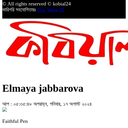
© All rights reserved © kobial24
কারিগরি সহযোগিতায়ঃ
Eco Verse IT
Elmaya jabbarova
আপ : ০৫:৩৫:৪৮ অপরাহ্ন, শনিবার, ১৭ অগাস্ট ২০২৪
Faithful Pen