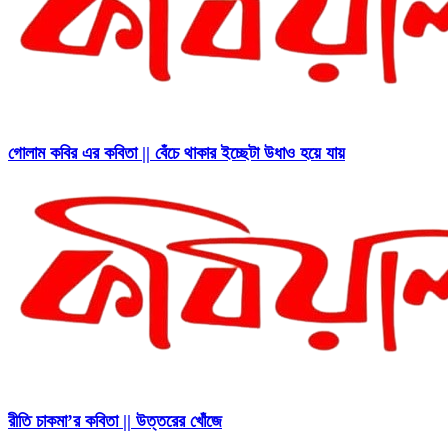
গোলাম কবির এর কবিতা || বেঁচে থাকার ইচ্ছেটা উধাও হয়ে যায়
রীতি চাকমা’র কবিতা || উত্তরের খোঁজে