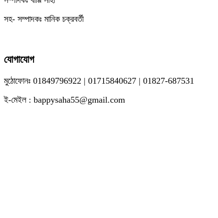
সম্পাদকঃ বাপ্পি সাহা
সহ- সম্পাদকঃ মানিক চক্রবর্তী
যোগাযোগ
মুঠোফোনঃ 01849796922 | 01715840627 | 01827-687531
ই-মেইল : bappysaha55@gmail.com