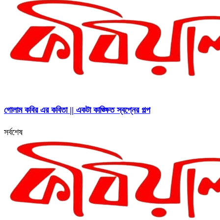
গোলাম কবির এর কবিতা || একটা কাঙ্ক্ষিত স্বপ্নের গল্প
সর্বশেষ