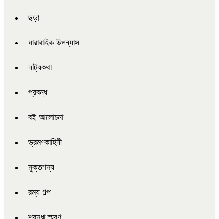
ছড়া
ধারাবাহিক উপন্যাস
নাট্যকথা
প্রবন্ধ
বই আলোচনা
ভ্রমণকাহিনী
মুক্তগদ্য
রম্য গল্প
শ্রদ্ধা স্মরণ