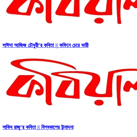
সাঈদা আজিজ চৌধুরী’র কবিতা || কফিনে চেয়ে ভারী
সাকিব রাজু’র কবিতা || বিশ্বকাপের উন্মাদনা