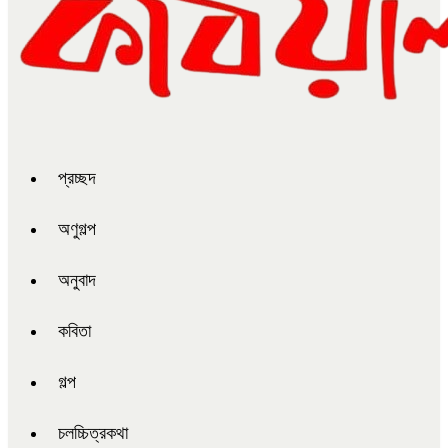
প্রচ্ছদ
অণুগল্প
অনুবাদ
কবিতা
গল্প
চলচ্চিত্রকথা