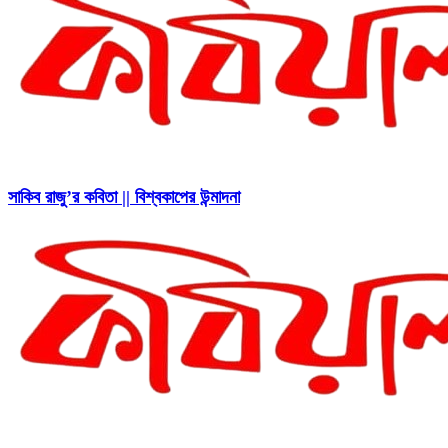
সাকিব রাজু’র কবিতা || বিশ্বকাপের উন্মাদনা