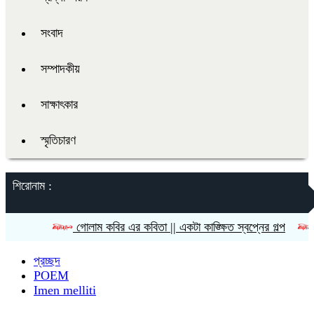
সংবাদ
সম্পাদকীয়
সাক্ষাৎকার
স্মৃতিচারণ
শিরোনাম :
গোলাম কবির এর কবিতা || একটা কাঙ্ক্ষিত স্বপ্নের গল্প
রীতি চাকম
প্রচ্ছদ
POEM
Imen melliti