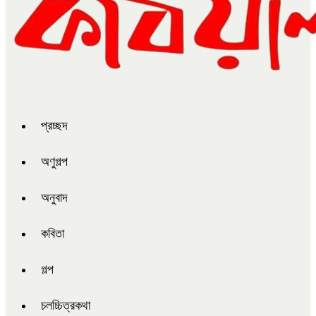
প্রচ্ছদ
অণুগল্প
অনুবাদ
কবিতা
গল্প
চলচ্চিত্রকথা