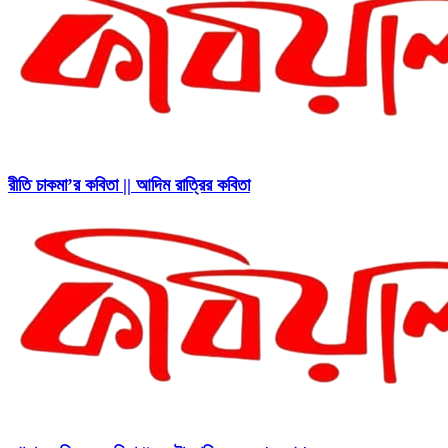
রীতি চাকমা’র কবিতা || আদিম রাত্রির কবিতা