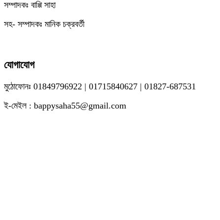
সম্পাদকঃ বাপ্পি সাহা
সহ- সম্পাদকঃ মানিক চক্রবর্তী
যোগাযোগ
মুঠোফোনঃ 01849796922 | 01715840627 | 01827-687531
ই-মেইল : bappysaha55@gmail.com