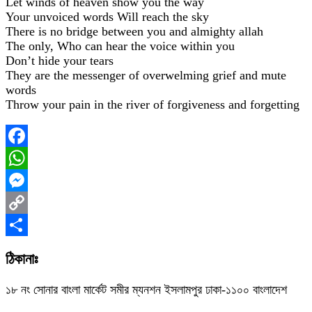
Let winds of heaven show you the way
Your unvoiced words Will reach the sky
There is no bridge between you and almighty allah
The only, Who can hear the voice within you
Don’t hide your tears
They are the messenger of overwelming grief and mute
words
Throw your pain in the river of forgiveness and forgetting
Facebook
WhatsApp
Messenger
Copy
Link
Share
ঠিকানাঃ
১৮ নং সোনার বাংলা মার্কেট সমীর ম্যনশন ইসলামপুর ঢাকা-১১০০ বাংলাদেশ