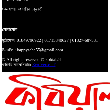
সহ- সম্পাদকঃ মানিক চক্রবর্তী
যোগাযোগ
মুঠোফোনঃ 01849796922 | 01715840627 | 01827-687531
ই-মেইল : bappysaha55@gmail.com
© All rights reserved © kobial24
কারিগরি সহযোগিতায়ঃ
Eco Verse IT