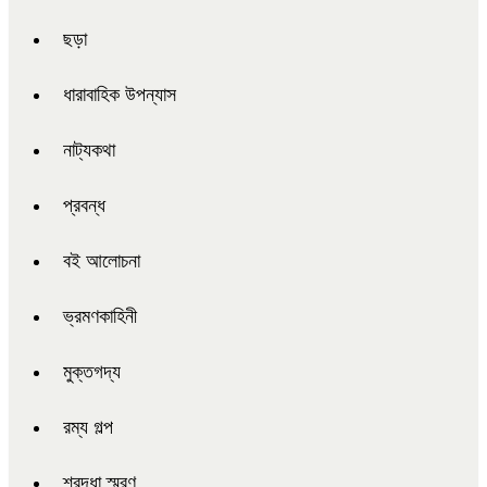
ছড়া
ধারাবাহিক উপন্যাস
নাট্যকথা
প্রবন্ধ
বই আলোচনা
ভ্রমণকাহিনী
মুক্তগদ্য
রম্য গল্প
শ্রদ্ধা স্মরণ