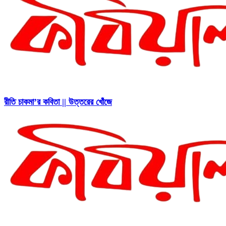
রীতি চাকমা’র কবিতা || উত্তরের খোঁজে