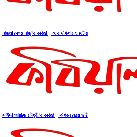
নাজমা বেগম নাজু’র কবিতা || ঘোর দক্ষিণার ঘনঘটায়
সাঈদা আজিজ চৌধুরী’র কবিতা || কফিনে চেয়ে ভারী