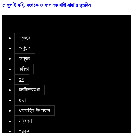
৫ জুলাই কবি, সংগঠক ও সম্পাদক বাপ্পি সাহা’র জন্মদিন
প্রচ্ছদ
অণুগল্প
অনুবাদ
কবিতা
গল্প
চলচ্চিত্রকথা
ছড়া
ধারাবাহিক উপন্যাস
নাট্যকথা
প্রবন্ধ