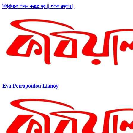
বিশ্বাসকে লালন করতে হয় || পলক রহমান।
Eva Petropoulou Lianoy