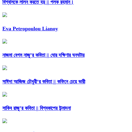
বিশ্বাসকে লালন করতে হয় || পলক রহমান।
Eva Petropoulou Lianoy
নাজমা বেগম নাজু’র কবিতা || ঘোর দক্ষিণার ঘনঘটায়
সাঈদা আজিজ চৌধুরী’র কবিতা || কফিনে চেয়ে ভারী
সাকিব রাজু’র কবিতা || বিশ্বকাপের উন্মাদনা