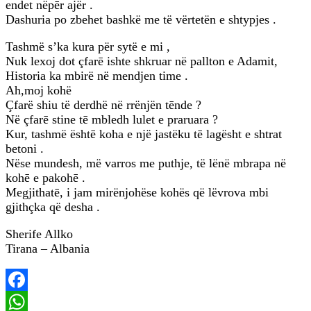
endet nëpēr ajër .
Dashuria po zbehet bashkë me të vërtetën e shtypjes .
Tashmë s’ka kura për sytë e mi ,
Nuk lexoj dot çfarē ishte shkruar në pallton e Adamit,
Historia ka mbirë në mendjen time .
Ah,moj kohë
Çfarë shiu të derdhë në rrënjën tēnde ?
Në çfarē stine tē mbledh lulet e praruara ?
Kur, tashmë ështē koha e një jastëku tē lagësht e shtrat
betoni .
Nëse mundesh, më varros me puthje, të lënë mbrapa në
kohē e pakohē .
Megjithatē, i jam mirënjohëse kohës që lëvrova mbi
gjithçka që desha .
Sherife Allko
Tirana – Albania
Facebook