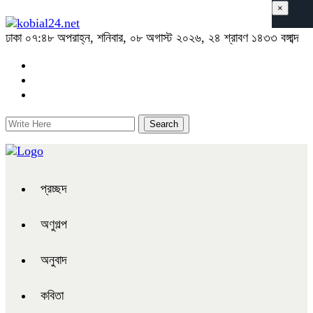
×
ঢাকা
০৭:৪৮ অপরাহ্ন, শনিবার, ০৮ অগাস্ট ২০২৬, ২৪ শ্রাবণ ১৪৩৩ বঙ্গাব্দ
প্রচ্ছদ
অণুগল্প
অনুবাদ
কবিতা