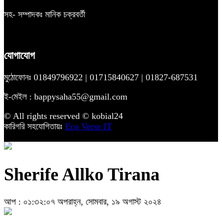
সহ- সম্পাদকঃ মানিক চক্রবর্তী
যোগাযোগ
মুঠোফোনঃ 01849796922 | 01715840627 | 01827-687531
ই-মেইল : bappysaha55@gmail.com
© All rights reserved © kobial24
কারিগরি সহযোগিতায়ঃ
Eco Verse IT
Sherife Allko Tirana
আপ : ০১:৩২:০৭ অপরাহ্ন, সোমবার, ১৯ অগাস্ট ২০২৪