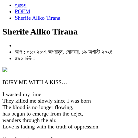
প্রচ্ছদ
POEM
Sherife Allko Tirana
Sherife Allko Tirana
আপ : ০১:৩২:০৭ অপরাহ্ন, সোমবার, ১৯ অগাস্ট ২০২৪
৫৯০ ভিউ :
BURY ME WITH A KISS…
I wasted my time
They killed me slowly since I was born
The blood is no longer flowing,
has begun to emerge from the dejet,
wanders through the air.
Love is fading with the truth of oppression.