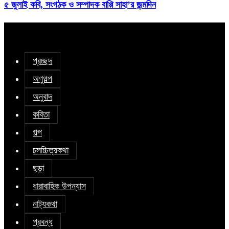
৫ জুলাই কবি, সংগঠক ও সম্পাদক বাপ্পি সাহা’র জন্মদিন
প্রচ্ছদ
অণুগল্প
অনুবাদ
কবিতা
গল্প
চলচ্চিত্রকথা
ছড়া
ধারাবাহিক উপন্যাস
নাট্যকথা
প্রবন্ধ