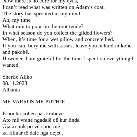
Now there is no cure for my eyes,
I can’t read what was written on Adam’s coat,
The story has sprouted in my mind.
Ah, my time
What rain to pour on the root tēnde?
In what season do you collect the gilded flowers?
When, it’s time for a wet pillow and concrete bed.
If you can, bury me with kisses, leave you behind in kohē
and pakohē.
However, I am grateful for the time I spent on everything I
wanted.
Sherife Allko
08.11.2023
Albania
ME VARROS ME PUTHJE…
E hodha kohën pas krahëve
Ato më vranë ngadalë që kur linda
Gjaku nuk po vërshon më ,
ka filluar të dalë nga dejet ,