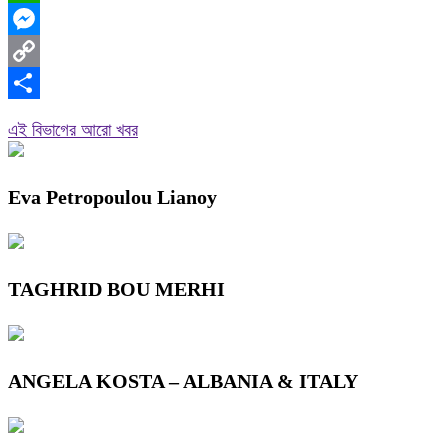
WhatsApp
Messenger
Copy
Link
Share
এই বিভাগের আরো খবর
Eva Petropoulou Lianoy
TAGHRID BOU MERHI
ANGELA KOSTA – ALBANIA & ITALY