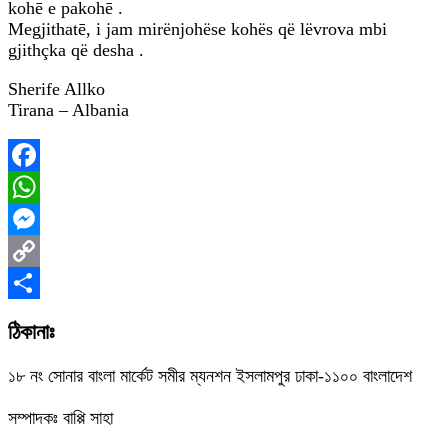
kohē e pakohē .
Megjithatē, i jam mirënjohëse kohës që lëvrova mbi
gjithçka që desha .
Sherife Allko
Tirana – Albania
Facebook
WhatsApp
Messenger
Copy
Link
Share
ঠিকানাঃ
১৮ নং সোনার বাংলা মার্কেট সমীর ম্যনশন ইসলামপুর ঢাকা-১১০০ বাংলাদেশ
সম্পাদকঃ বাপ্পি সাহা