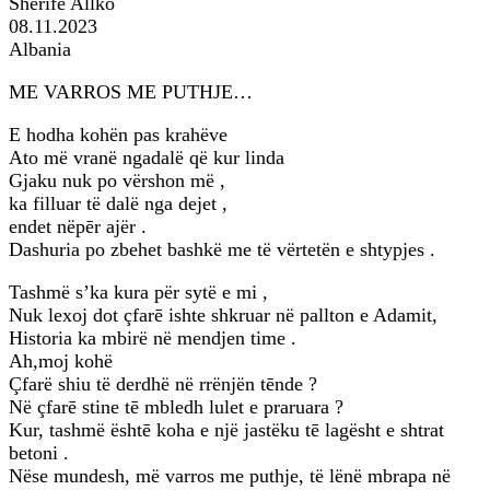
Sherife Allko
08.11.2023
Albania
ME VARROS ME PUTHJE…
E hodha kohën pas krahëve
Ato më vranë ngadalë që kur linda
Gjaku nuk po vërshon më ,
ka filluar të dalë nga dejet ,
endet nëpēr ajër .
Dashuria po zbehet bashkë me të vërtetën e shtypjes .
Tashmë s’ka kura për sytë e mi ,
Nuk lexoj dot çfarē ishte shkruar në pallton e Adamit,
Historia ka mbirë në mendjen time .
Ah,moj kohë
Çfarë shiu të derdhë në rrënjën tēnde ?
Në çfarē stine tē mbledh lulet e praruara ?
Kur, tashmë ështē koha e një jastëku tē lagësht e shtrat
betoni .
Nëse mundesh, më varros me puthje, të lënë mbrapa në