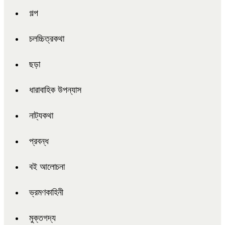
গল্প
চলচ্চিত্রকথা
ছড়া
ধারাবাহিক উপন্যাস
নাট্যকথা
প্রবন্ধ
বই আলোচনা
ভ্রমণকাহিনী
মুক্তগদ্য