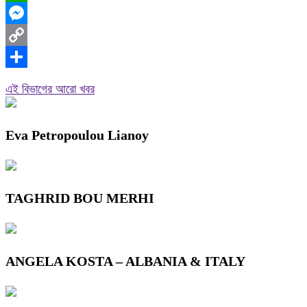
WhatsApp
Messenger
Copy
Link
Share
এই বিভাগের আরো খবর
Eva Petropoulou Lianoy
TAGHRID BOU MERHI
ANGELA KOSTA – ALBANIA & ITALY