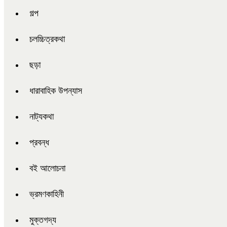
গল্প
চলচ্চিত্রকথা
ছড়া
ধারাবাহিক উপন্যাস
নাট্যকথা
প্রবন্ধ
বই আলোচনা
ভ্রমণকাহিনী
মুক্তগদ্য