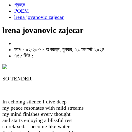
প্রচ্ছদ
POEM
lrena jovanovic zajecar
lrena jovanovic zajecar
আপ : ০২:২০:১৫ অপরাহ্ন, বুধবার, ২১ অগাস্ট ২০২৪
৭৫৫ ভিউ :
SO TENDER
In echoing silence I dive deep
my peace resonates with mild streams
my mind finishes every thought
and starts enjoying a blissful rest
so relaxed, I become like water