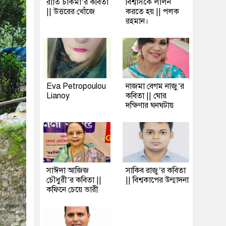
রীতি চাকমা’র কবিতা
বিশ্বাসকে লালন
|| উত্তরের খোঁজে
করতে হয় || পলক
রহমান।
Eva Petropoulou
নাজমা বেগম নাজু’র
Lianoy
কবিতা || ঘোর
দক্ষিণার ঘনঘটায়
সাঈদা আজিজ
সাকিব রাজু’র কবিতা
চৌধুরী’র কবিতা ||
|| বিশ্বকাপের উন্মাদনা
কফিনে চেয়ে ভারী