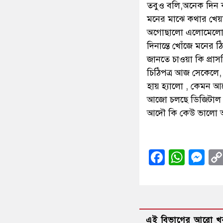
তবুও বলি,অনেক দিন 
মনের মাঝে কথার খেয়
অগোছালো এলোমেলো
দিনান্তে খোঁজে মনের ঠ
জানতে চাওয়া কি প্রাসঙ
চিঠিপত্র আজ সেকেলে
হায় হ্যালো , কেমন 
আজো চলছে ডিজিটাল 
আদৌ কি কেউ ভালো
Facebo
What
Me
এই বিভাগের আরো খ