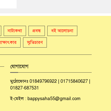
নাট্যকথা
প্রবন্ধ
বই আলোচনা
সাক্ষাৎকার
স্মৃতিচারণ
যোগাযোগ
মুঠোফোনঃ 01849796922 | 01715840627 |
01827-687531
ই-মেইল : bappysaha55@gmail.com