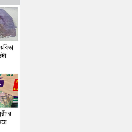
কবিতা
েটা
ুরী’র
য়ে