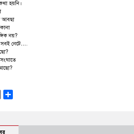
কথা হয়নি।
া
 আবছা
িকানা
্গিক নয়?
, সবই নেটে….
আছো?
সংঘাতে
 আছো?
ok
sApp
ssenger
Copy
Share
Link
বর