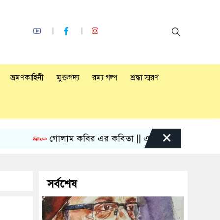
ভ্রমণকাহিনী
মুক্তগদ্য
রম্য গল্প
শ্রদ্ধা স্মরণ
×
গোলাম কবির এর কবিতা || একটা কাঙ্ক্ষিত স্বপ্নের গল্প
সর্বশেষ