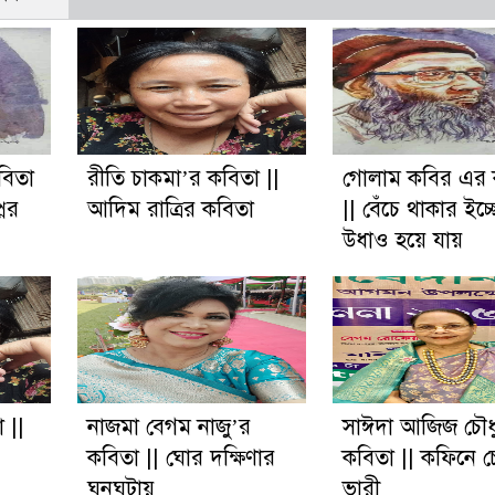
বিতা
রীতি চাকমা’র কবিতা ||
গোলাম কবির এর 
নের
আদিম রাত্রির কবিতা
|| বেঁচে থাকার ইচ্ছ
উধাও হয়ে যায়
 ||
নাজমা বেগম নাজু’র
সাঈদা আজিজ চৌধ
কবিতা || ঘোর দক্ষিণার
কবিতা || কফিনে চে
ঘনঘটায়
ভারী