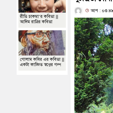
আপ : ০৩:৪৯:
রীতি চাকমা’র কবিতা ||
আদিম রাত্রির কবিতা
গোলাম কবির এর কবিতা ||
একটা কাঙ্ক্ষিত স্বপ্নের গল্প