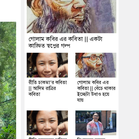
গোলাম কবির এর কবিতা || একটা
কাঙ্ক্ষিত স্বপ্নের গল্প
রীতি চাকমা’র কবিতা
গোলাম কবির এর
|| আদিম রাত্রির
কবিতা || বেঁচে থাকার
কবিতা
ইচ্ছেটা উধাও হয়ে
যায়