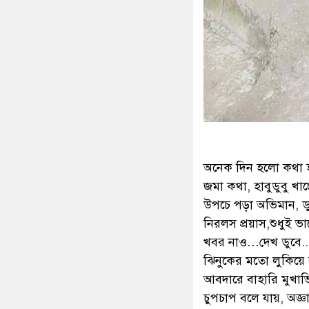
অনেক দিন হলো কথা 
জমা কথা, হাবুডুবু খাচ
উপচে পড়া অভিমান, ডু
নিরলস প্রয়াস,শুধুই 
খবর নাও…দেখ ডুবে..
ঝিনুকের মতো লুকিয়ে র
আবদারে বাহারি মুখা
চুপচাপ বলে যায়, অজ্