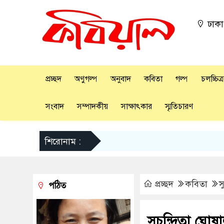
ঢাক
প্রচ্ছদ
অণুগল্প
অনুবাদ
কবিতা
গল্প
চলচ্চিত্
সংবাদ
সম্পাদকীয়
সাক্ষাৎকার
স্মৃতিচারণ
শিরোনাম :
প্রচ্ছদ
কবিতা
স
পঠিত
সুচন্দ্রিতা ঘো