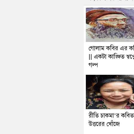
গোলাম কবির এর ক
|| একটা কাঙ্ক্ষিত স্বপ্
গল্প
রীতি চাকমা’র কবিতা
উত্তরের খোঁজে