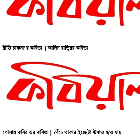
রীতি চাকমা’র কবিতা || আদিম রাত্রির কবিতা
গোলাম কবির এর কবিতা || বেঁচে থাকার ইচ্ছেটা উধাও হয়ে যায়