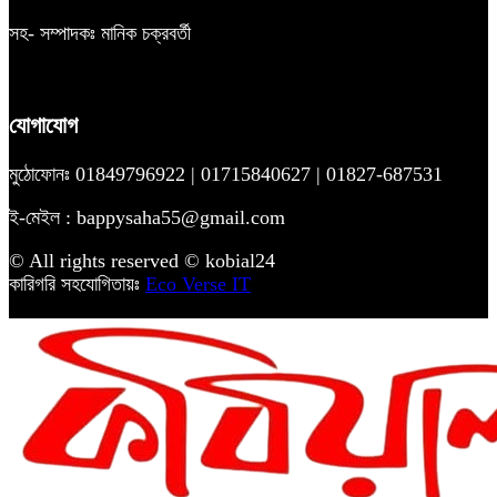
সহ- সম্পাদকঃ মানিক চক্রবর্তী
যোগাযোগ
মুঠোফোনঃ 01849796922 | 01715840627 | 01827-687531
ই-মেইল : bappysaha55@gmail.com
© All rights reserved © kobial24
কারিগরি সহযোগিতায়ঃ
Eco Verse IT