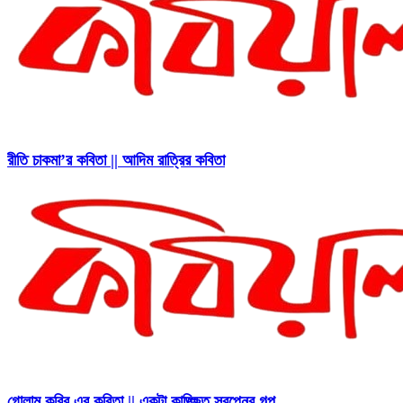
রীতি চাকমা’র কবিতা || আদিম রাত্রির কবিতা
গোলাম কবির এর কবিতা || একটা কাঙ্ক্ষিত স্বপ্নের গল্প