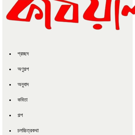
প্রচ্ছদ
অণুগল্প
অনুবাদ
কবিতা
গল্প
চলচ্চিত্রকথা