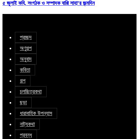
৫ জুলাই কবি, সংগঠক ও সম্পাদক বাপ্পি সাহা’র জন্মদিন
প্রচ্ছদ
অণুগল্প
অনুবাদ
কবিতা
গল্প
চলচ্চিত্রকথা
ছড়া
ধারাবাহিক উপন্যাস
নাট্যকথা
প্রবন্ধ