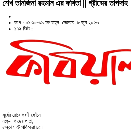
শেখ তানজিনা রহমান এর কবিতা || গ্রীষ্মের তাপদাহ
আপ : ০১:১০:৩৯ অপরাহ্ন, সোমবার, ৮ জুন ২০২৬
১৭৯ ভিউ :
সূর্যের রোষে ধরণী ফোঁসে
নড়েনা গাছের পাতা,
রাস্তা ঘাটে পথিকেরা চলে