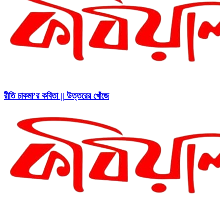
রীতি চাকমা’র কবিতা || উত্তরের খোঁজে