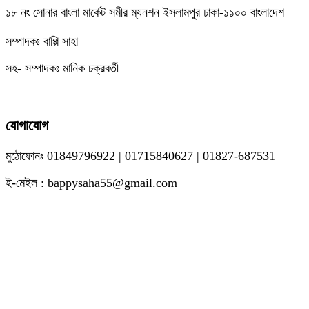
১৮ নং সোনার বাংলা মার্কেট সমীর ম্যনশন ইসলামপুর ঢাকা-১১০০ বাংলাদেশ
সম্পাদকঃ বাপ্পি সাহা
সহ- সম্পাদকঃ মানিক চক্রবর্তী
যোগাযোগ
মুঠোফোনঃ 01849796922 | 01715840627 | 01827-687531
ই-মেইল : bappysaha55@gmail.com