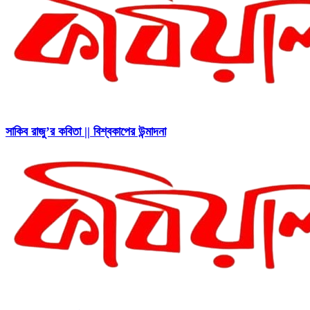
সাকিব রাজু’র কবিতা || বিশ্বকাপের উন্মাদনা