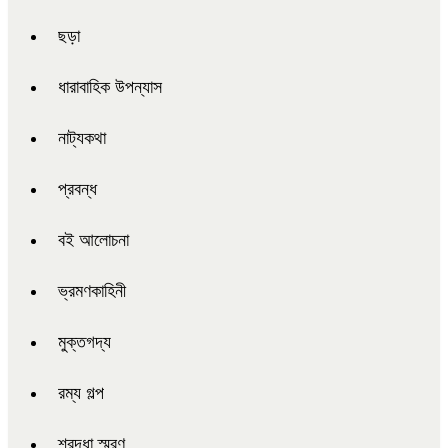
ছড়া
ধারাবাহিক উপন্যাস
নাট্যকথা
প্রবন্ধ
বই আলোচনা
ভ্রমণকাহিনী
মুক্তগদ্য
রম্য গল্প
শ্রদ্ধা স্মরণ