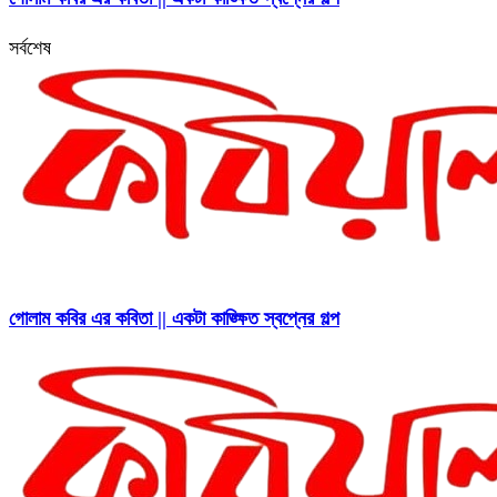
সর্বশেষ
গোলাম কবির এর কবিতা || একটা কাঙ্ক্ষিত স্বপ্নের গল্প