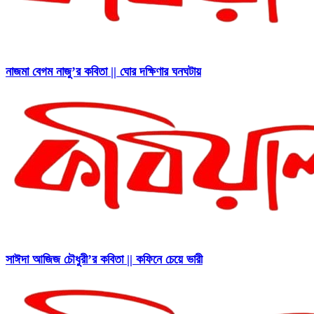
নাজমা বেগম নাজু’র কবিতা || ঘোর দক্ষিণার ঘনঘটায়
সাঈদা আজিজ চৌধুরী’র কবিতা || কফিনে চেয়ে ভারী