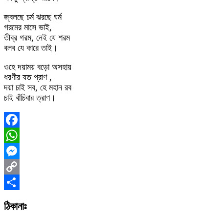
জ্বলছে চর্ম ঝরছে ঘর্ম
গরমের মাসে ভাই,
তীব্র গরম, নেই যে শরম
বলব যে কারে তাই।
ওহে দয়াময় বড়ো অসহায়
ধরণীর যত প্রাণ ,
দয়া চাই সব, হে মহান রব
চাই বাঁচিবার ত্রাণ।
Facebook
WhatsApp
Messenger
Copy
Link
Share
ঠিকানাঃ