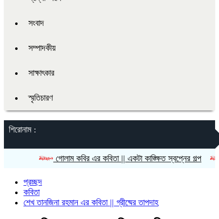
সংবাদ
সম্পাদকীয়
সাক্ষাৎকার
স্মৃতিচারণ
শিরোনাম :
গোলাম কবির এর কবিতা || একটা কাঙ্ক্ষিত স্বপ্নের গল্প
রীতি চাক
প্রচ্ছদ
কবিতা
শেখ তানজিনা রহমান এর কবিতা || গ্রীষ্মের তাপদাহ