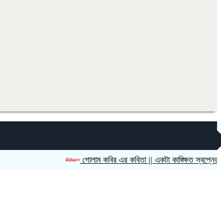
গোলাম কবির এর কবিতা || একটা কাঙ্ক্ষিত স্বপ্নের গল্প