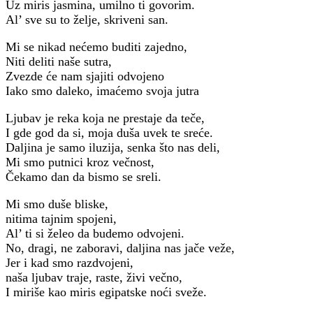
Uz miris jasmina, umilno ti govorim.
Al’ sve su to želje, skriveni san.
Mi se nikad nećemo buditi zajedno,
Niti deliti naše sutra,
Zvezde će nam sjajiti odvojeno
Iako smo daleko, imaćemo svoja jutra
Ljubav je reka koja ne prestaje da teče,
I gde god da si, moja duša uvek te sreće.
Daljina je samo iluzija, senka što nas deli,
Mi smo putnici kroz večnost,
Čekamo dan da bismo se sreli.
Mi smo duše bliske,
nitima tajnim spojeni,
Al’ ti si želeo da budemo odvojeni.
No, dragi, ne zaboravi, daljina nas jače veže,
Jer i kad smo razdvojeni,
naša ljubav traje, raste, živi večno,
I miriše kao miris egipatske noći sveže.