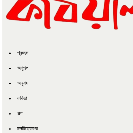
প্রচ্ছদ
অণুগল্প
অনুবাদ
কবিতা
গল্প
চলচ্চিত্রকথা