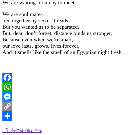
We are waiting for a day to meet.
We are soul mates,
tied together by secret threads,
But you wanted us to be separated.
But, dear, don’t forget, distance binds us stronger,
Because even when we’re apart,
our love lasts, grows, lives forever,
And it smells like the smell of an Egyptian night fresh.
Facebook
WhatsApp
Messenger
Copy
Link
Share
এই বিভাগের আরো খবর