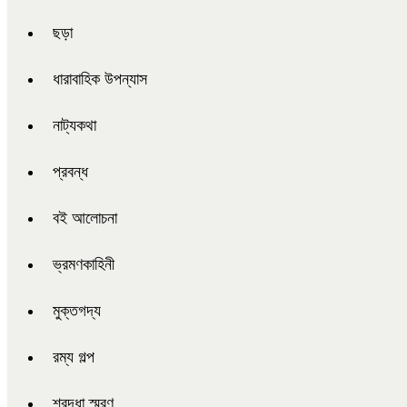
ছড়া
ধারাবাহিক উপন্যাস
নাট্যকথা
প্রবন্ধ
বই আলোচনা
ভ্রমণকাহিনী
মুক্তগদ্য
রম্য গল্প
শ্রদ্ধা স্মরণ