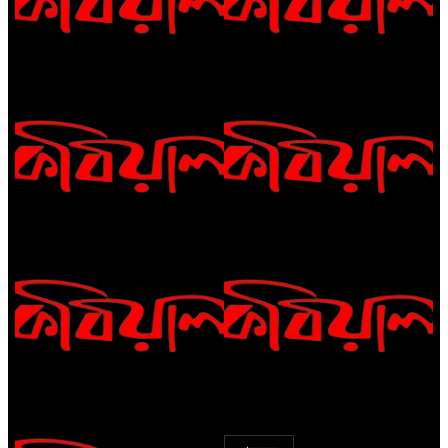
রীতি চাকমা’র কবিতা || উত্তরের খোঁজে
বিশ্বাসকে লালন করতে হয় || পলক
রহমান।
Eva Petropoulou Lianoy
নাজমা বেগম নাজু’র কবিতা || ঘোর
দক্ষিণার ঘনঘটায়
সাঈদা আজিজ চৌধুরী’র কবিতা || কফিনে
সাকিব রাজু’র কবিতা || বিশ্বকাপের
চেয়ে ভারী
উন্মাদনা