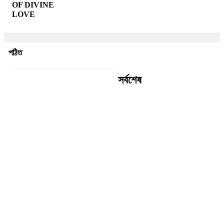
OF DIVINE
LOVE
পঠিত
সর্বশেষ
রীতি চাকমা’র কবিতা || আদিম রাত্রির
কবিতা
গোলাম কবির এর কবিতা || একটা