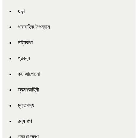
ছড়া
ধারাবাহিক উপন্যাস
নাট্যকথা
প্রবন্ধ
বই আলোচনা
ভ্রমণকাহিনী
মুক্তগদ্য
রম্য গল্প
শ্রদ্ধা স্মরণ