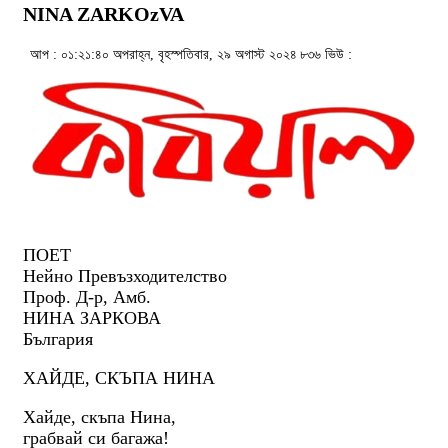
NINA ZARKOzVA
আপ : ০১:২১:৪০ অপরাহ্ন, বৃহস্পতিবার, ২৯ অগাস্ট ২০২৪
৮৩৬ ভিউ :
ПОЕТ
Нейно Превъзходителство
Проф. Д-р, Амб.
НИНА ЗАРКОВА
България
ХАЙДЕ, СКЪПА НИНА
Хайде, скъпа Нина,
грабвай си багажа!