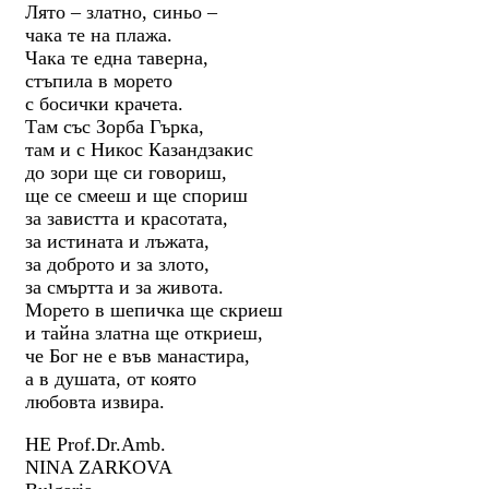
Лято – златно, синьо –
чака те на плажа.
Чака те една таверна,
стъпила в морето
с босички крачета.
Там със Зорба Гърка,
там и с Никос Казандзакис
до зори ще си говориш,
ще се смееш и ще спориш
за завистта и красотата,
за истината и лъжата,
за доброто и за злото,
за смъртта и за живота.
Морето в шепичка ще скриеш
и тайна златна ще откриеш,
че Бог не е във манастира,
а в душата, от която
любовта извира.
HE Prof.Dr.Amb.
NINA ZARKOVA