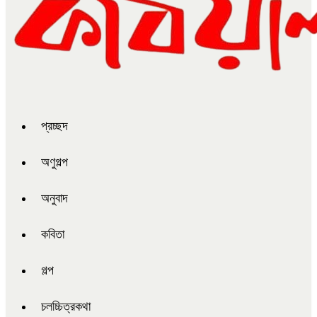
প্রচ্ছদ
অণুগল্প
অনুবাদ
কবিতা
গল্প
চলচ্চিত্রকথা