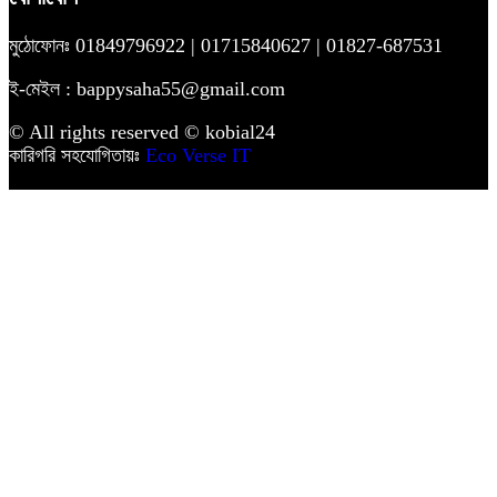
মুঠোফোনঃ 01849796922 | 01715840627 | 01827-687531
ই-মেইল : bappysaha55@gmail.com
© All rights reserved © kobial24
কারিগরি সহযোগিতায়ঃ
Eco Verse IT