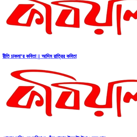
রীতি চাকমা’র কবিতা || আদিম রাত্রির কবিতা