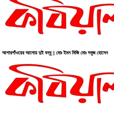
আগারগাঁওয়ের আলোয় দুই বন্ধু || মোঃ ইমন মিজি মোঃ সবুজ হোসেন