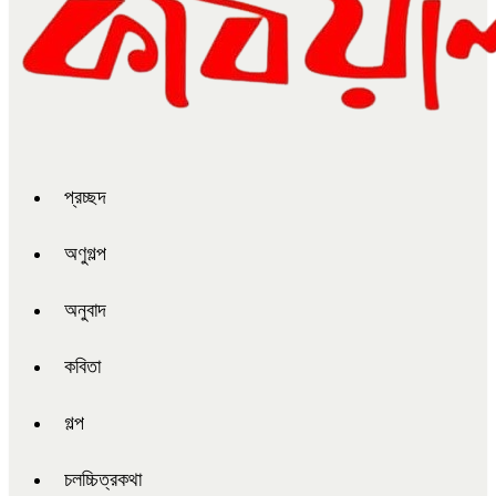
প্রচ্ছদ
অণুগল্প
অনুবাদ
কবিতা
গল্প
চলচ্চিত্রকথা