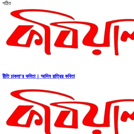
পঠিত
রীতি চাকমা’র কবিতা || আদিম রাত্রির কবিতা