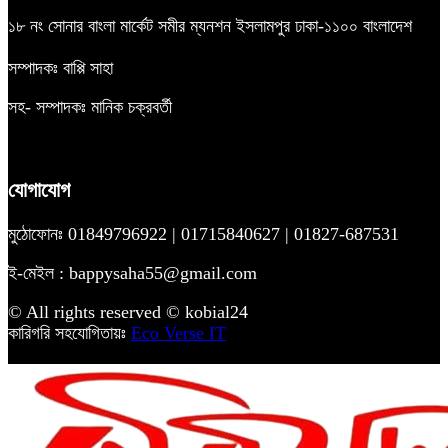
১৮ নং সোনার বাংলা মার্কেট সমীর ম্যনশন ইসলামপুর ঢাকা-১১০০ বাংলাদেশ
সম্পাদকঃ বাপ্পি সাহা
সহ- সম্পাদকঃ মানিক চক্রবর্তী
যোগাযোগ
মুঠোফোনঃ 01849796922 | 01715840627 | 01827-687531
ই-মেইল : bappysaha55@gmail.com
© All rights reserved © kobial24
কারিগরি সহযোগিতায়ঃ
Eco Verse IT