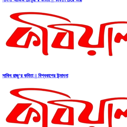
সাকিব রাজু’র কবিতা || বিশ্বকাপের উন্মাদনা