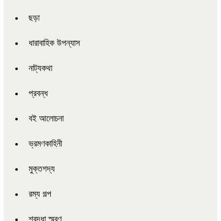
ছড়া
ধারাবাহিক উপন্যাস
নাট্যকথা
প্রবন্ধ
বই আলোচনা
ভ্রমণকাহিনী
মুক্তগদ্য
রম্য গল্প
শ্রদ্ধা স্মরণ