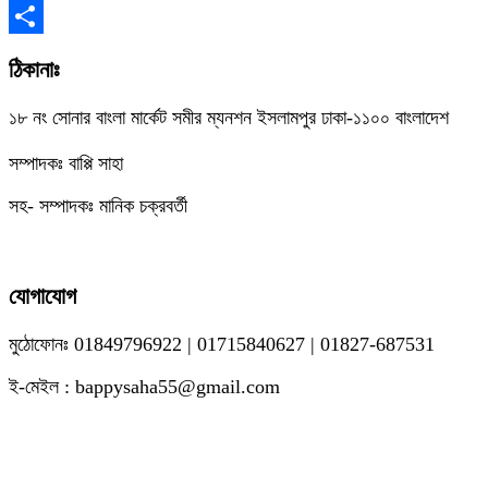
Copy
Link
Share
ঠিকানাঃ
১৮ নং সোনার বাংলা মার্কেট সমীর ম্যনশন ইসলামপুর ঢাকা-১১০০ বাংলাদেশ
সম্পাদকঃ বাপ্পি সাহা
সহ- সম্পাদকঃ মানিক চক্রবর্তী
যোগাযোগ
মুঠোফোনঃ 01849796922 | 01715840627 | 01827-687531
ই-মেইল : bappysaha55@gmail.com