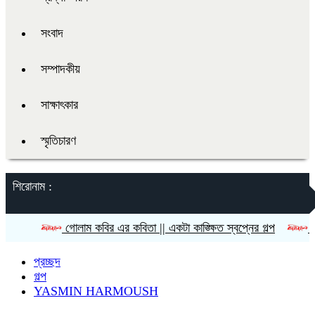
সংবাদ
সম্পাদকীয়
সাক্ষাৎকার
স্মৃতিচারণ
শিরোনাম :
গোলাম কবির এর কবিতা || একটা কাঙ্ক্ষিত স্বপ্নের গল্প
রীতি চাকমা’র 
প্রচ্ছদ
গল্প
YASMIN HARMOUSH