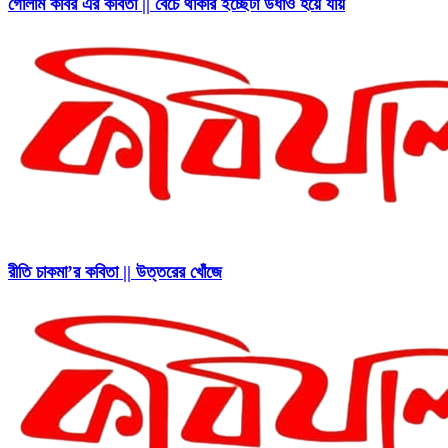
গোলাম কবির এর কবিতা || বেঁচে থাকার ইচ্ছেটা উধাও হয়ে যায়
রীতি চাকমা’র কবিতা || উত্তরের খোঁজে