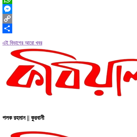
WhatsApp
Messenger
Copy
Link
Share
এই বিভাগের আরো খবর
পলক রহমান || কুরবানী