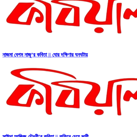
নাজমা বেগম নাজু’র কবিতা || ঘোর দক্ষিণার ঘনঘটায়
সাঈদা আজিজ চৌধুরী’র কবিতা || কফিনে চেয়ে ভারী