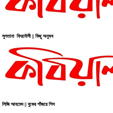
সুলতানা ফিরদৌসী || কিছু অনুভব
লিজি আহমেদ || বুকের পাঁজরে শিস