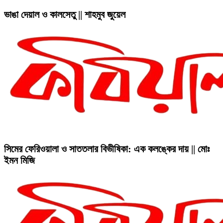
ভাঙা দেয়াল ও কালসেতু || শাহমুব জুয়েল
সিমের ফেরিওয়ালা ও সাততলার বিভীষিকা: এক কলঙ্কের দায় || মোঃ
ইমন মিজি