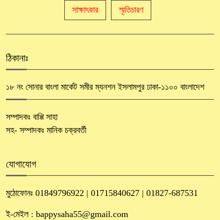
সাক্ষাৎকার
স্মৃতিচারণ
ঠিকানাঃ
১৮ নং সোনার বাংলা মার্কেট সমীর ম্যনশন ইসলামপুর ঢাকা-১১০০ বাংলাদেশ
সম্পাদকঃ বাপ্পি সাহা
সহ- সম্পাদকঃ মানিক চক্রবর্তী
যোগাযোগ
মুঠোফোনঃ 01849796922 | 01715840627 | 01827-687531
ই-মেইল : bappysaha55@gmail.com