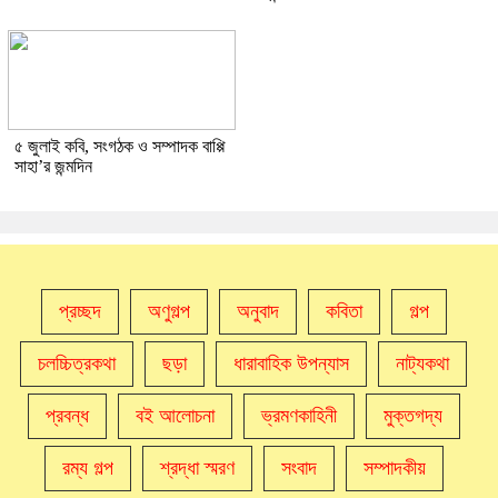
৫ জুলাই কবি, সংগঠক ও সম্পাদক বাপ্পি
সাহা’র জন্মদিন
প্রচ্ছদ
অণুগল্প
অনুবাদ
কবিতা
গল্প
চলচ্চিত্রকথা
ছড়া
ধারাবাহিক উপন্যাস
নাট্যকথা
প্রবন্ধ
বই আলোচনা
ভ্রমণকাহিনী
মুক্তগদ্য
রম্য গল্প
শ্রদ্ধা স্মরণ
সংবাদ
সম্পাদকীয়