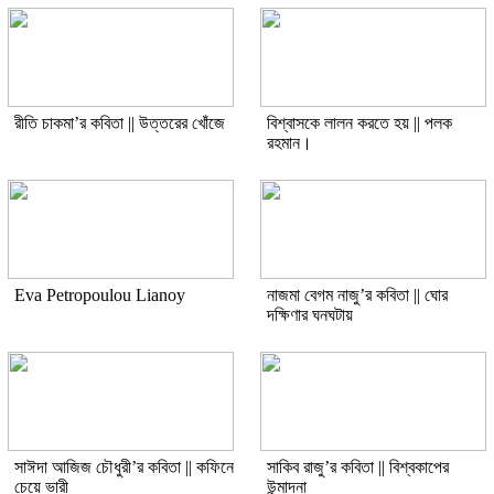
রীতি চাকমা’র কবিতা || উত্তরের খোঁজে
বিশ্বাসকে লালন করতে হয় || পলক
রহমান।
Eva Petropoulou Lianoy
নাজমা বেগম নাজু’র কবিতা || ঘোর
দক্ষিণার ঘনঘটায়
সাঈদা আজিজ চৌধুরী’র কবিতা || কফিনে
সাকিব রাজু’র কবিতা || বিশ্বকাপের
চেয়ে ভারী
উন্মাদনা