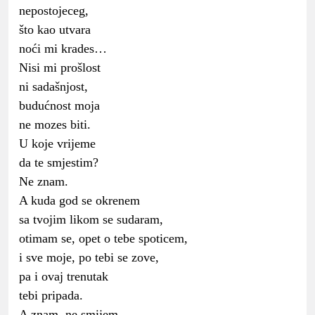
nepostojeceg,
što kao utvara
noći mi krades…
Nisi mi prošlost
ni sadašnjost,
budućnost moja
ne mozes biti.
U koje vrijeme
da te smjestim?
Ne znam.
A kuda god se okrenem
sa tvojim likom se sudaram,
otimam se, opet o tebe spoticem,
i sve moje, po tebi se zove,
pa i ovaj trenutak
tebi pripada.
A znam, ne smijem