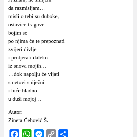
da razmisljam…
misli o tebi su duboke,
ostavice tragove…
bojim se
po njima će te prepoznati
zvijeri divlje
i protjerati daleko
iz snova mojih…
…dok napolju će vijati
smetovi sniježni
i biće hladno
u duši mojoj…
Autor:
Zineta Ćehović Š.
Facebook
WhatsApp
Messenger
Copy
Share