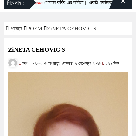
×
গোলাম কবির এর কবিতা || একটা কাঙ্ক্ষিত স্বপ্নের গল্প
শিরোনাম :
প্রচ্ছদ
POEM
ZiNETA CEHOVIC S
ZiNETA CEHOVIC S
আপ : ০৭:২২:০৪ অপরাহ্ন, সোমবার, ২ সেপ্টেম্বর ২০২৪
৮২৭ ভিউ :