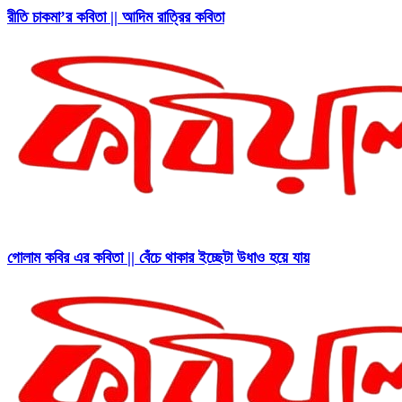
রীতি চাকমা’র কবিতা || আদিম রাত্রির কবিতা
গোলাম কবির এর কবিতা || বেঁচে থাকার ইচ্ছেটা উধাও হয়ে যায়