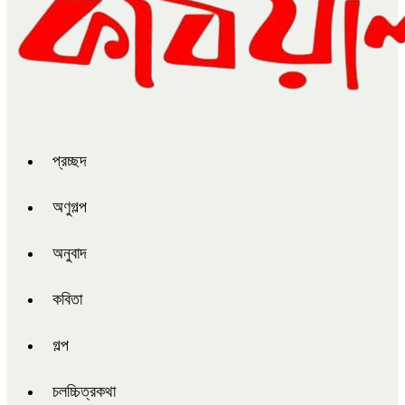
প্রচ্ছদ
অণুগল্প
অনুবাদ
কবিতা
গল্প
চলচ্চিত্রকথা