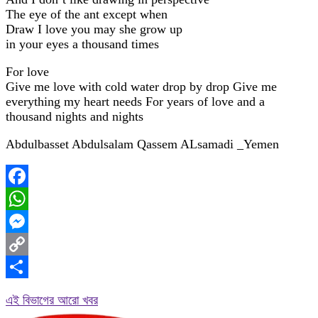
The eye of the ant except when
Draw I love you may she grow up
in your eyes a thousand times
For love
Give me love with cold water drop by drop Give me
everything my heart needs For years of love and a
thousand nights and nights
Abdulbasset Abdulsalam Qassem ALsamadi _Yemen
Facebook
WhatsApp
Messenger
Copy
Link
Share
এই বিভাগের আরো খবর