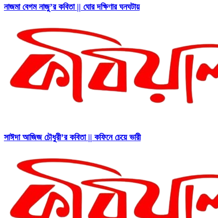
নাজমা বেগম নাজু’র কবিতা || ঘোর দক্ষিণার ঘনঘটায়
সাঈদা আজিজ চৌধুরী’র কবিতা || কফিনে চেয়ে ভারী