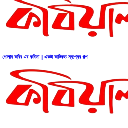
গোলাম কবির এর কবিতা || একটা কাঙ্ক্ষিত স্বপ্নের গল্প