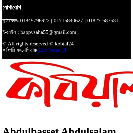
যোগাযোগ
মুঠোফোনঃ 01849796922 | 01715840627 | 01827-687531
ই-মেইল : bappysaha55@gmail.com
© All rights reserved © kobial24
কারিগরি সহযোগিতায়ঃ
Eco Verse IT
Abdulbasset Abdulsalam