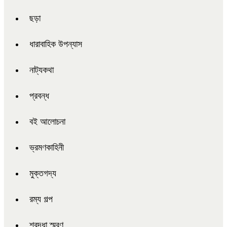
ছড়া
ধারাবাহিক উপন্যাস
নাট্যকথা
প্রবন্ধ
বই আলোচনা
ভ্রমণকাহিনী
মুক্তগদ্য
রম্য গল্প
শ্রদ্ধা স্মরণ