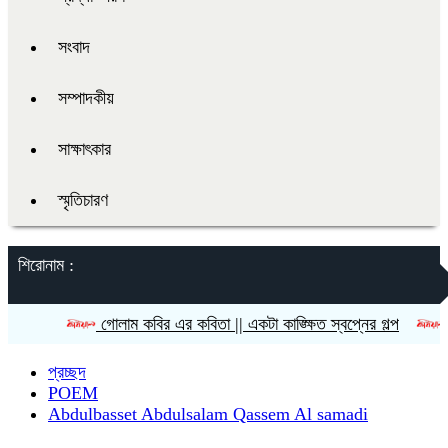
সংবাদ
সম্পাদকীয়
সাক্ষাৎকার
স্মৃতিচারণ
শিরোনাম :
গোলাম কবির এর কবিতা || একটা কাঙ্ক্ষিত স্বপ্নের গল্প
রীতি চাকমা’
প্রচ্ছদ
POEM
Abdulbasset Abdulsalam Qassem Al samadi