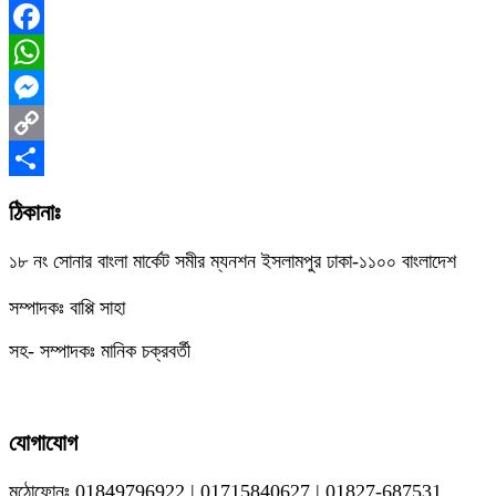
Facebook
WhatsApp
Messenger
Copy
Link
Share
ঠিকানাঃ
১৮ নং সোনার বাংলা মার্কেট সমীর ম্যনশন ইসলামপুর ঢাকা-১১০০ বাংলাদেশ
সম্পাদকঃ বাপ্পি সাহা
সহ- সম্পাদকঃ মানিক চক্রবর্তী
যোগাযোগ
মুঠোফোনঃ 01849796922 | 01715840627 | 01827-687531