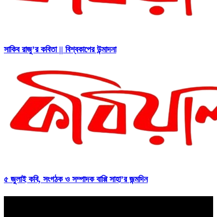
সাকিব রাজু’র কবিতা || বিশ্বকাপের উন্মাদনা
৫ জুলাই কবি, সংগঠক ও সম্পাদক বাপ্পি সাহা’র জন্মদিন