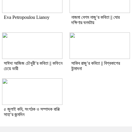
Eva Petropoulou Lianoy
নাজমা বেগম নাজু’র কবিতা || ঘোর
দক্ষিণার ঘনঘটায়
সাঈদা আজিজ চৌধুরী’র কবিতা || কফিনে
সাকিব রাজু’র কবিতা || বিশ্বকাপের
চেয়ে ভারী
উন্মাদনা
৫ জুলাই কবি, সংগঠক ও সম্পাদক বাপ্পি
সাহা’র জন্মদিন