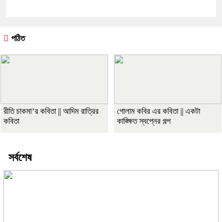
পঠিত
রীতি চাকমা’র কবিতা || আদিম রাত্রির
গোলাম কবির এর কবিতা || একটা
কবিতা
কাঙ্ক্ষিত স্বপ্নের গল্প
সর্বশেষ