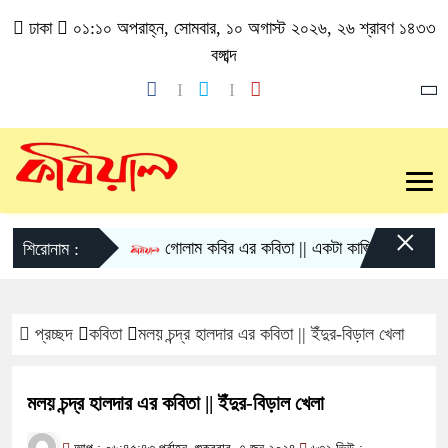
ঢাকা
০১:১০ অপরাহ্ন, সোমবার, ১০ অগাস্ট ২০২৬, ২৬ শ্রাবণ ১৪৩৩
বঙ্গাব্দ
×
গোলাম কবির এর কবিতা || একটা কাঙ্ক্ষিত স্বপ্নের গল্প
শিরোনাম :
প্রচ্ছদ
কবিতা
মলয় চন্দ্র হালদার এর কবিতা || ইঁদুর-বিড়াল খেলা
মলয় চন্দ্র হালদার এর কবিতা || ইঁদুর-বিড়াল খেলা