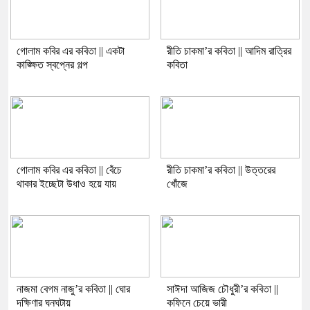
গোলাম কবির এর কবিতা || একটা
রীতি চাকমা’র কবিতা || আদিম রাত্রির
কাঙ্ক্ষিত স্বপ্নের গল্প
কবিতা
গোলাম কবির এর কবিতা || বেঁচে
রীতি চাকমা’র কবিতা || উত্তরের
থাকার ইচ্ছেটা উধাও হয়ে যায়
খোঁজে
নাজমা বেগম নাজু’র কবিতা || ঘোর
সাঈদা আজিজ চৌধুরী’র কবিতা ||
দক্ষিণার ঘনঘটায়
কফিনে চেয়ে ভারী