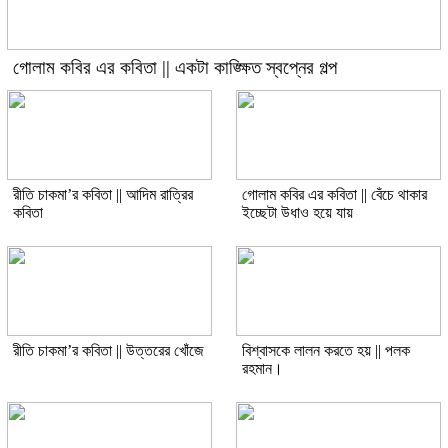
গোলাম কবির এর কবিতা || একটা কাঙ্ক্ষিত স্বপ্নের গল্প
রীতি চাকমা’র কবিতা || আদিম রাত্রির
গোলাম কবির এর কবিতা || বেঁচে থাকার
কবিতা
ইচ্ছেটা উধাও হয়ে যায়
রীতি চাকমা’র কবিতা || উত্তরের খোঁজে
বিশ্বাসকে লালন করতে হয় || পলক
রহমান।