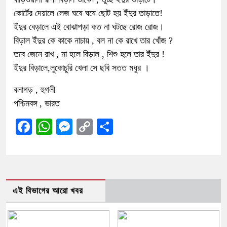
কোর্টের দেয়ালে লেজ ঘষে ঘষে ছোট হয় ইঁদুর তাড়াতে!
ইঁদুর বেড়ালে এই বোঝাপড়া কত না ঘটছে রোজ রোজ।
বিড়াল ইঁদুর কে কাকে নাচায় , বল না কে রাখে তার খোঁজ ?
তবে জেনে রাখ , মা হলে বিড়াল , শিশু হলে তার ইঁদুর !
ইঁদুর বিড়ালে,লুকোচুরি খেলা সে ছবি সতত মধুর ।
বলাগড় , হুগলী
পশ্চিমবঙ্গ , ভারত
Facebook
WhatsApp
Messenger
Copy
Share
Link
এই বিভাগের আরো খবর