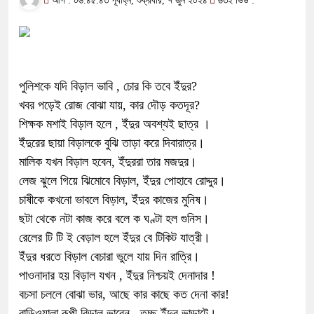
আপ : ০৬:৪৫:৪৩ পূর্বাহ্ন, শুক্রবার, ৭ জুন ২০২৪
৬৩২ ভিউ :
পুলিশকে যদি বিড়াল ভাবি , চোর কি তবে ইঁদুর?
খবর পড়েই রোজ বোঝা যায়, কার দৌড় কতদূর?
শিক্ষক মশাই বিড়াল হলে , ইঁদুর অবশ্যই ছাত্র ।
ইঁদুরের ছায়া বিড়ালকে বুঝি তাড়া করে দিবারাত্র।
মালিক যখন বিড়াল হবেন, ইঁদুররা তার মজদুর।
লেজ ঝুলে গিয়ে ঝিমোবে বিড়াল, ইঁদুর পোহাবে রোদ্দুর।
চাষীকে কখনো ভাবলে বিড়াল, ইঁদুর কাজের মুনিষ।
ছটা থেকে নটা কাজ করে বলে ক ঘণ্টা হল গুনিস।
রেলের টি টি ই বেড়াল হলে ইঁদুর বে টিকিট যাত্রী।
ইঁদুর ধরতে বিড়াল বেচারা ভুলে যায় দিন রাত্রি।
পাওনাদার হয় বিড়াল যখন , ইঁদুর নিশ্চয়ই দেনাদার !
বচসা চললে বোঝা ভার, আছে কার কাছে কত দেনা কার!
বাড়িওয়ালা রূপী বিড়াল ভাবেন , তুচ্ছ ইঁদুর ভাড়াটে।