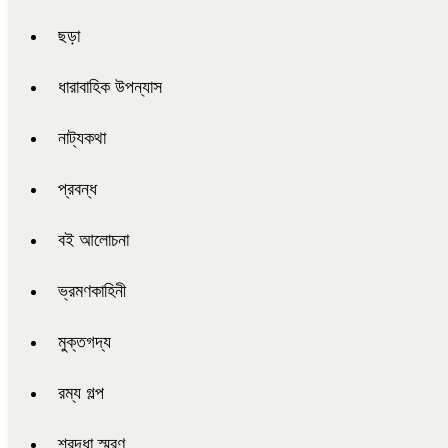
ছড়া
ধারাবাহিক উপন্যাস
নাট্যকথা
প্রবন্ধ
বই আলোচনা
ভ্রমণকাহিনী
মুক্তগদ্য
রম্য গল্প
শ্রদ্ধা স্মরণ