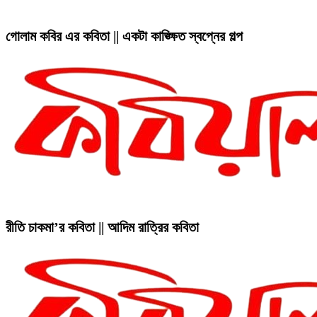
গোলাম কবির এর কবিতা || একটা কাঙ্ক্ষিত স্বপ্নের গল্প
রীতি চাকমা’র কবিতা || আদিম রাত্রির কবিতা