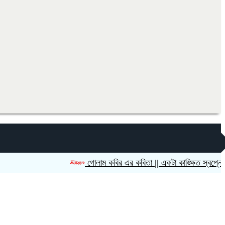
গোলাম কবির এর কবিতা || একটা কাঙ্ক্ষিত স্বপ্নের গল্প