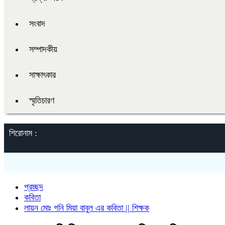
সংবাদ
সম্পাদকীয়
সাক্ষাৎকার
স্মৃতিচারণ
শিরোনাম :
প্রচ্ছদ
কবিতা
লায়ন মোঃ গনি মিয়া বাবুল এর কবিতা || শিক্ষক