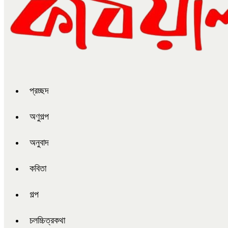
প্রচ্ছদ
অণুগল্প
অনুবাদ
কবিতা
গল্প
চলচ্চিত্রকথা