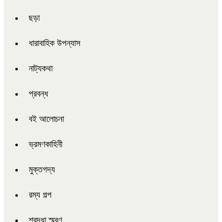
ছড়া
ধারাবাহিক উপন্যাস
নাট্যকথা
প্রবন্ধ
বই আলোচনা
ভ্রমণকাহিনী
মুক্তগদ্য
রম্য গল্প
শ্রদ্ধা স্মরণ