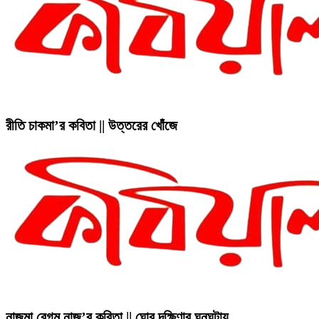
রীতি চাকমা’র কবিতা || উত্তরের খোঁজে
নাজমা বেগম নাজু’র কবিতা || ঘোর দক্ষিণার ঘনঘটায়