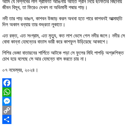
আমি যে বিপ্লবের লাল গ্রাফিতি আঙিনায় আহত প্রান নিয়ে ছটফটের বিছানায়
জীবন বিমূখ, তা ফিরেও দেখল না অভিমানী পদ্মার পাড়।
নদী তার পাড় ভাঙল, কাশবন উজাড় করল অথবা হতে পারে কাশবনই আত্মাহুতি
দিল অকাল বন্যায় তার শুভ্রতা লুকাতে।
এত রক্ত, এত সংগ্রাম, এত মৃত্যু, কত লাশ ভেসে গেল নদীর জলে। নদীর সে
বোবা কান্না হেমন্তের বাতাস ভারী করে কাশফুল উড়িয়েছে আকাশে।
শিশির ভেজা বাতায়নের শার্শিতে আটকে পড়া সে ফুলের মিহি পাপড়ি অশ্রুশিক্ত
চোখ হয়ে বলেছে সে আর হেমন্তে বাস করতে চায় না।
০৭ নভেম্বর, ২০২৪।
Facebook
WhatsApp
Messenger
Copy