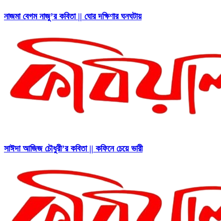
নাজমা বেগম নাজু’র কবিতা || ঘোর দক্ষিণার ঘনঘটায়
সাঈদা আজিজ চৌধুরী’র কবিতা || কফিনে চেয়ে ভারী