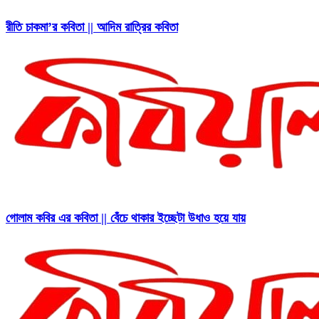
রীতি চাকমা’র কবিতা || আদিম রাত্রির কবিতা
গোলাম কবির এর কবিতা || বেঁচে থাকার ইচ্ছেটা উধাও হয়ে যায়