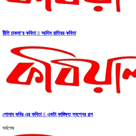
রীতি চাকমা’র কবিতা || আদিম রাত্রির কবিতা
গোলাম কবির এর কবিতা || একটা কাঙ্ক্ষিত স্বপ্নের গল্প
সর্বশেষ