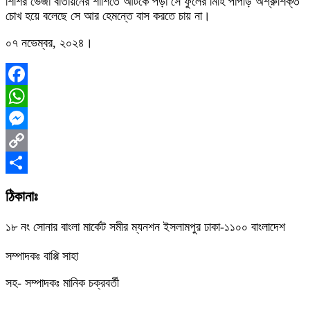
শিশির ভেজা বাতায়নের শার্শিতে আটকে পড়া সে ফুলের মিহি পাপড়ি অশ্রুশিক্ত
চোখ হয়ে বলেছে সে আর হেমন্তে বাস করতে চায় না।
০৭ নভেম্বর, ২০২৪।
Facebook
WhatsApp
Messenger
Copy
Link
Share
ঠিকানাঃ
১৮ নং সোনার বাংলা মার্কেট সমীর ম্যনশন ইসলামপুর ঢাকা-১১০০ বাংলাদেশ
সম্পাদকঃ বাপ্পি সাহা
সহ- সম্পাদকঃ মানিক চক্রবর্তী