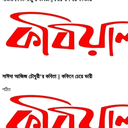
সাঈদা আজিজ চৌধুরী’র কবিতা || কফিনে চেয়ে ভারী
পঠিত