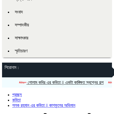
সংবাদ
সম্পাদকীয়
সাক্ষাৎকার
স্মৃতিচারণ
শিরোনাম :
গোলাম কবির এর কবিতা || একটা কাঙ্ক্ষিত স্বপ্নের গল্প
রীতি চাক
প্রচ্ছদ
কবিতা
পলক রহমান এর কবিতা || কাশফুলের অভিমান