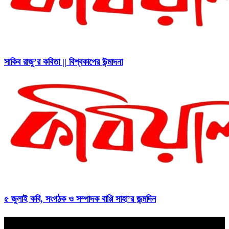
সাকিব রাজু’র কবিতা || বিশ্বকাপের উন্মাদনা
৫ জুলাই কবি, সংগঠক ও সম্পাদক বাপ্পি সাহা’র জন্মদিন