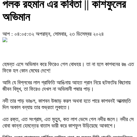
পলক রহমান এর কবিতা || কাশফুলের
অভিমান
আপ : ০৪:০৫:৩২ অপরাহ্ন, সোমবার, ২৩ ডিসেম্বর ২০২৪
হেমন্ত এসে অভিমান করে ফিরেও গেল বোধহয়। তা না হলে কাশবনের রঙ এত
ফিকে হল কোন মেঘের দেশে!
আমি যে বিপ্লবের লাল গ্রাফিতি আঙিনায় আহত প্রান নিয়ে ছটফটের বিছানায়
জীবন বিমূখ, তা ফিরেও দেখল না অভিমানী পদ্মার পাড়।
নদী তার পাড় ভাঙল, কাশবন উজাড় করল অথবা হতে পারে কাশবনই আত্মাহুতি
দিল অকাল বন্যায় তার শুভ্রতা লুকাতে।
এত রক্ত, এত সংগ্রাম, এত মৃত্যু, কত লাশ ভেসে গেল নদীর জলে। নদীর সে
বোবা কান্না হেমন্তের বাতাস ভারী করে কাশফুল উড়িয়েছে আকাশে।