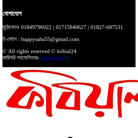
যোগাযোগ
মুঠোফোনঃ 01849796922 | 01715840627 | 01827-687531
ই-মেইল : bappysaha55@gmail.com
© All rights reserved © kobial24
কারিগরি সহযোগিতায়ঃ
Eco Verse IT