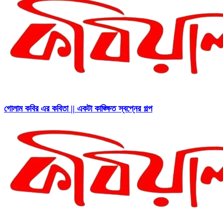
গোলাম কবির এর কবিতা || একটা কাঙ্ক্ষিত স্বপ্নের গল্প