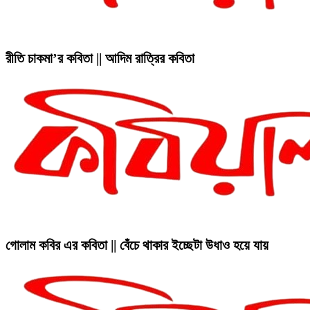
রীতি চাকমা’র কবিতা || আদিম রাত্রির কবিতা
গোলাম কবির এর কবিতা || বেঁচে থাকার ইচ্ছেটা উধাও হয়ে যায়