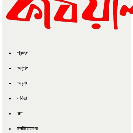
প্রচ্ছদ
অণুগল্প
অনুবাদ
কবিতা
গল্প
চলচ্চিত্রকথা