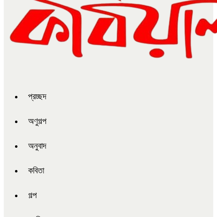
প্রচ্ছদ
অণুগল্প
অনুবাদ
কবিতা
গল্প