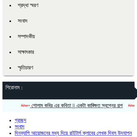
শ্রদ্ধা স্মরণ
সংবাদ
সম্পাদকীয়
সাক্ষাৎকার
স্মৃতিচারণ
শিরোনাম :
গোলাম কবির এর কবিতা || একটা কাঙ্ক্ষিত স্বপ্নের গল্প
রীতি চাকমা’
প্রচ্ছদ
সংবাদ
দিনব্যাপি আয়োজনের মধ্য দিয়ে রাইটার্স ক্লাবের লেখক দিবস উদযাপন