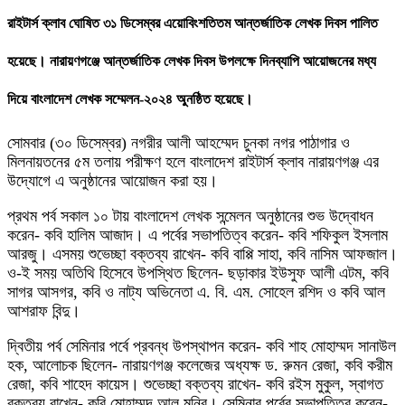
রাইটার্স ক্লাব ঘোষিত ৩১ ডিসেম্বর এয়োবিংশতিতম আন্তর্জাতিক লেখক দিবস পালিত
হয়েছে। নারায়ণগঞ্জে আন্তর্জাতিক লেখক দিবস উপলক্ষে দিনব্যাপি আয়োজনের মধ্য
দিয়ে বাংলাদেশ লেখক সম্মেলন-২০২৪ অুনষ্ঠিত হয়েছে।
সোমবার (৩০ ডিসেম্বর) নগরীর আলী আহম্মেদ চুনকা নগর পাঠাগার ও
মিলনায়তনের ৫ম তলায় পরীক্ষণ হলে বাংলাদেশ রাইটার্স ক্লাব নারায়ণগঞ্জ এর
উদ্যোগে এ অনুষ্ঠানের আয়োজন করা হয়।
প্রথম পর্ব সকাল ১০ টায় বাংলাদেশ লেখক সন্মেলন অনুষ্ঠানের শুভ উদ্বোধন
করেন- কবি হালিম আজাদ। এ পর্বের সভাপতিত্ব করেন- কবি শফিকুল ইসলাম
আরজু। এসময় শুভেচ্ছা বক্তব্য রাখেন- কবি বাপ্পি সাহা, কবি নাসিম আফজাল।
ও-ই সময় অতিথি হিসেবে উপস্থিত ছিলেন- ছড়াকার ইউসুফ আলী এটম, কবি
সাগর আসগর, কবি ও নাট্য অভিনেতা এ. বি. এম. সোহেল রশিদ ও কবি আল
আশরাফ বিন্দু।
দ্বিতীয় পর্ব সেমিনার পর্বে প্রবন্ধ উপস্থাপন করেন- কবি শাহ মোহাম্মদ সানাউল
হক, আলোচক ছিলেন- নারায়ণগঞ্জ কলেজের অধ্যক্ষ ড. রুমন রেজা, কবি করীম
রেজা, কবি শাহেদ কায়েস। শুভেচ্ছা বক্তব্য রাখেন- কবি রইস মুকুল, স্বাগত
বক্তব্য রাখেন- কবি মোহাম্মদ আল মনির। সেমিনার পর্বের সভাপতিত্ব করেন-