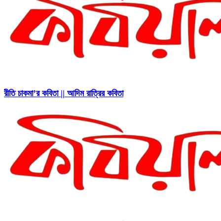
রীতি চাকমা’র কবিতা || আদিম রাত্রির কবিতা