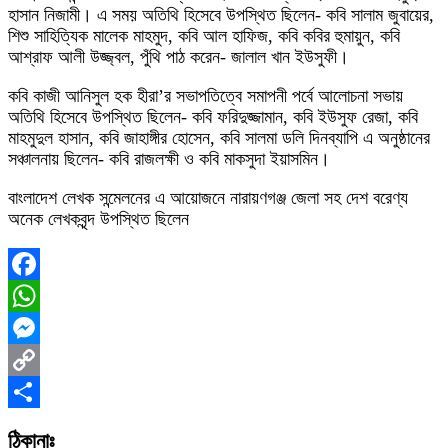
হাসান নিজামী। এ সময় অতিথি হিসেবে উপস্থিত ছিলেন- কবি সালাম জুবায়ের,
শিশু সাহিত্যিক মালেক মাহমুদ, কবি আল হাফিজ, কবি কবির হুমায়ুন, কবি
আশ্রাফ আলী উজ্জ্বল, পুঁথি পাঠ করেন- জালাল খান ইউসুফী।
কবি কাজী আনিসুল হক হীরা’র সভাপতিত্বে সমাপনী পর্বে আলোচনা সভায়
অতিথি হিসেবে উপস্থিত ছিলেন- কবি ফরিদুজ্জামান, কবি ইউসুফ রেজা, কবি
মাহমুদুল হাসান, কবি জাহাঙ্গীর হোসেন, কবি সালমা ডলি দিনব্যাপি এ অনুষ্ঠানের
সঞ্চালনায় ছিলেন- কবি রাজলক্ষী ও কবি মাকসুদা ইয়াসমিন।
বাংলাদেশ লেখক সন্মেলনের এ আয়োজনে নারায়ণগঞ্জ জেলা সহ দেশ বরেণ্য
অনেক লেখকবৃন্দ উপস্থিত ছিলেন
Facebook
WhatsApp
Messenger
Copy
Link
Share
ঠিকানাঃ