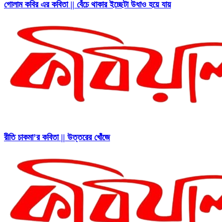
গোলাম কবির এর কবিতা || বেঁচে থাকার ইচ্ছেটা উধাও হয়ে যায়
রীতি চাকমা’র কবিতা || উত্তরের খোঁজে