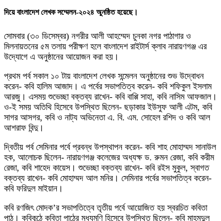
দিয়ে বাংলাদেশ লেখক সম্মেলন-২০২৪ অুনষ্ঠিত হয়েছে।
সোমবার (৩০ ডিসেম্বর) নগরীর আলী আহম্মেদ চুনকা নগর পাঠাগার ও
মিলনায়তনের ৫ম তলায় পরীক্ষণ হলে বাংলাদেশ রাইটার্স ক্লাব নারায়ণগঞ্জ এর
উদ্যোগে এ অনুষ্ঠানের আয়োজন করা হয়।
প্রথম পর্ব সকাল ১০ টায় বাংলাদেশ লেখক সন্মেলন অনুষ্ঠানের শুভ উদ্বোধন
করেন- কবি হালিম আজাদ। এ পর্বের সভাপতিত্ব করেন- কবি শফিকুল ইসলাম
আরজু। এসময় শুভেচ্ছা বক্তব্য রাখেন- কবি বাপ্পি সাহা, কবি নাসিম আফজাল।
ও-ই সময় অতিথি হিসেবে উপস্থিত ছিলেন- ছড়াকার ইউসুফ আলী এটম, কবি
সাগর আসগর, কবি ও নাট্য অভিনেতা এ. বি. এম. সোহেল রশিদ ও কবি আল
আশরাফ বিন্দু।
দ্বিতীয় পর্ব সেমিনার পর্বে প্রবন্ধ উপস্থাপন করেন- কবি শাহ মোহাম্মদ সানাউল
হক, আলোচক ছিলেন- নারায়ণগঞ্জ কলেজের অধ্যক্ষ ড. রুমন রেজা, কবি করীম
রেজা, কবি শাহেদ কায়েস। শুভেচ্ছা বক্তব্য রাখেন- কবি রইস মুকুল, স্বাগত
বক্তব্য রাখেন- কবি মোহাম্মদ আল মনির। সেমিনার পর্বের সভাপতিত্ব করেন-
কবি ফরিদুল মাইয়ান।
কবি রণজিৎ মোদক’র সভাপতিত্বে তৃতীয় পর্বে আয়োজিত হয় স্বরচিত কবিতা
পাঠ। কবিকন্ঠে কবিতা পাঠের মধ্যমণি হিসেবে উপস্থিত ছিলেন- কবি মাহমুদুল