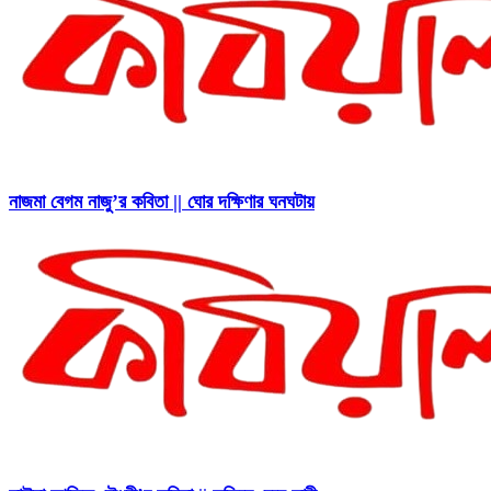
নাজমা বেগম নাজু’র কবিতা || ঘোর দক্ষিণার ঘনঘটায়