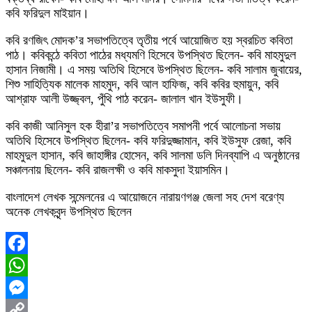
কবি ফরিদুল মাইয়ান।
কবি রণজিৎ মোদক’র সভাপতিত্বে তৃতীয় পর্বে আয়োজিত হয় স্বরচিত কবিতা
পাঠ। কবিকন্ঠে কবিতা পাঠের মধ্যমণি হিসেবে উপস্থিত ছিলেন- কবি মাহমুদুল
হাসান নিজামী। এ সময় অতিথি হিসেবে উপস্থিত ছিলেন- কবি সালাম জুবায়ের,
শিশু সাহিত্যিক মালেক মাহমুদ, কবি আল হাফিজ, কবি কবির হুমায়ুন, কবি
আশ্রাফ আলী উজ্জ্বল, পুঁথি পাঠ করেন- জালাল খান ইউসুফী।
কবি কাজী আনিসুল হক হীরা’র সভাপতিত্বে সমাপনী পর্বে আলোচনা সভায়
অতিথি হিসেবে উপস্থিত ছিলেন- কবি ফরিদুজ্জামান, কবি ইউসুফ রেজা, কবি
মাহমুদুল হাসান, কবি জাহাঙ্গীর হোসেন, কবি সালমা ডলি দিনব্যাপি এ অনুষ্ঠানের
সঞ্চালনায় ছিলেন- কবি রাজলক্ষী ও কবি মাকসুদা ইয়াসমিন।
বাংলাদেশ লেখক সন্মেলনের এ আয়োজনে নারায়ণগঞ্জ জেলা সহ দেশ বরেণ্য
অনেক লেখকবৃন্দ উপস্থিত ছিলেন
Facebook
WhatsApp
Messenger