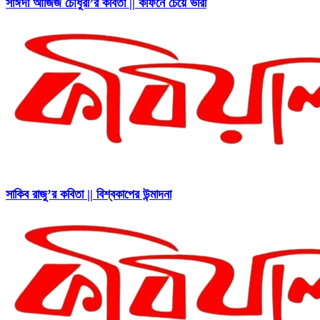
সাঈদা আজিজ চৌধুরী’র কবিতা || কফিনে চেয়ে ভারী
সাকিব রাজু’র কবিতা || বিশ্বকাপের উন্মাদনা