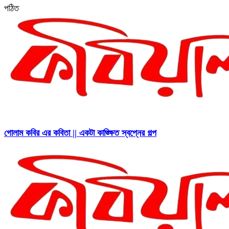
পঠিত
গোলাম কবির এর কবিতা || একটা কাঙ্ক্ষিত স্বপ্নের গল্প