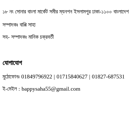
১৮ নং সোনার বাংলা মার্কেট সমীর ম্যনশন ইসলামপুর ঢাকা-১১০০ বাংলাদেশ
সম্পাদকঃ বাপ্পি সাহা
সহ- সম্পাদকঃ মানিক চক্রবর্তী
যোগাযোগ
মুঠোফোনঃ 01849796922 | 01715840627 | 01827-687531
ই-মেইল : bappysaha55@gmail.com