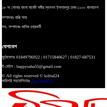
১৮ নং সোনার বাংলা মার্কেট সমীর ম্যনশন ইসলামপুর ঢাকা-১১০০ বাংলাদেশ
সম্পাদকঃ বাপ্পি সাহা
সহ- সম্পাদকঃ মানিক চক্রবর্তী
যোগাযোগ
মুঠোফোনঃ 01849796922 | 01715840627 | 01827-687531
ই-মেইল : bappysaha55@gmail.com
© All rights reserved © kobial24
কারিগরি সহযোগিতায়ঃ
Eco Verse IT