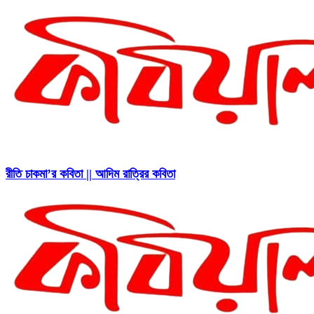
রীতি চাকমা’র কবিতা || আদিম রাত্রির কবিতা