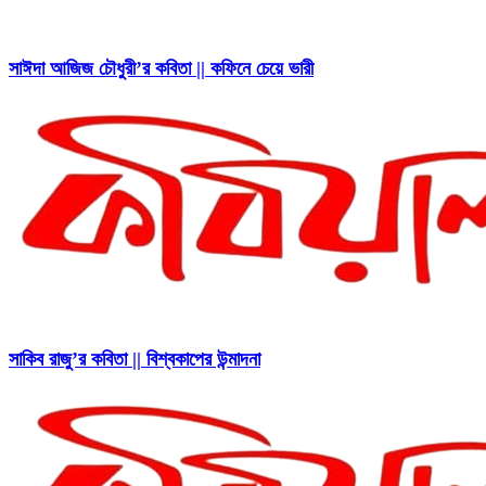
সাঈদা আজিজ চৌধুরী’র কবিতা || কফিনে চেয়ে ভারী
সাকিব রাজু’র কবিতা || বিশ্বকাপের উন্মাদনা