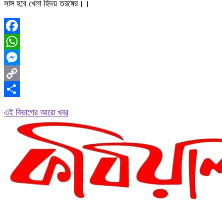
সাঙ্গ হবে খেলা হিদয় তরঙ্গের।।
Facebook
WhatsApp
Messenger
Copy
Link
Share
এই বিভাগের আরো খবর