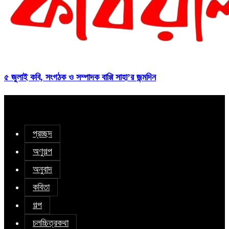
৫ জুলাই কবি, সংগঠক ও সম্পাদক বাপ্পি সাহা’র জন্মদিন
প্রচ্ছদ
অণুগল্প
অনুবাদ
কবিতা
গল্প
চলচ্চিত্রকথা