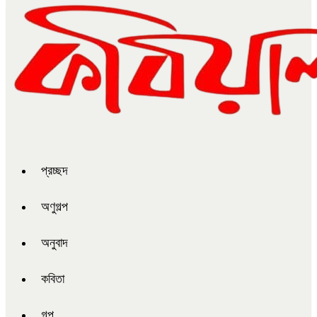
প্রচ্ছদ
অণুগল্প
অনুবাদ
কবিতা
গল্প