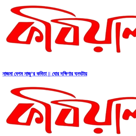
নাজমা বেগম নাজু’র কবিতা || ঘোর দক্ষিণার ঘনঘটায়