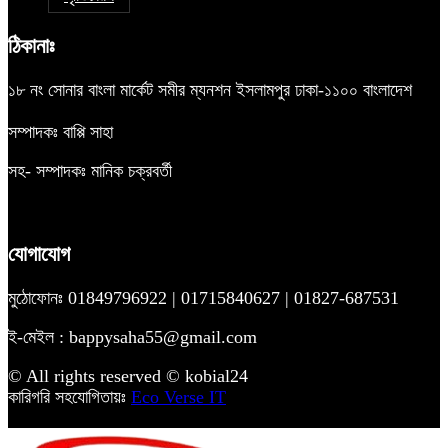
ঠিকানাঃ
১৮ নং সোনার বাংলা মার্কেট সমীর ম্যনশন ইসলামপুর ঢাকা-১১০০ বাংলাদেশ
সম্পাদকঃ বাপ্পি সাহা
সহ- সম্পাদকঃ মানিক চক্রবর্তী
যোগাযোগ
মুঠোফোনঃ 01849796922 | 01715840627 | 01827-687531
ই-মেইল : bappysaha55@gmail.com
© All rights reserved © kobial24
কারিগরি সহযোগিতায়ঃ
Eco Verse IT