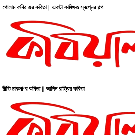
গোলাম কবির এর কবিতা || একটা কাঙ্ক্ষিত স্বপ্নের গল্প
রীতি চাকমা’র কবিতা || আদিম রাত্রির কবিতা