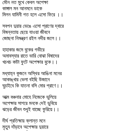
মৌন নত মুখে কেবল অপেক্ষা
কাঙ্গাল মন আনমনে ডাকে
মিলন যামিনী গত হলে এসো ফিরে ।।
সবপন দুয়ার ভেঙে এসো প্রাণের দ্বারে
বিষন্নতায় ছেয়ে যাওয়া জীবনে
জোছনা নিমন্ত্রণ রইল নদীর জলে।।
হাহাকার জমে বুকের গভীরে
অমাবস্যার রাতে ভারি বোঝা বিষাদের
খচখচ কাটা ফুটে অপেক্ষার বুকে।।
মধ্যাহ্ন কূজনে অস্থির আঙিনা মনের
আকাঙ্খার ভেলা বইছি উজানে
ঘুচাইবে কি যাতনা বসি মোর প্রাণে।।
আত্ম বঞ্চনার মোহে নিজেকে ভুলিয়ে
অপেক্ষার সাগরে মনকে দেই ডুবিয়ে
ঝড়ের জীবন শুধুই যাচ্ছে ফুরিয়ে।।
দীর্ঘ প্রতিহ্মায় ক্লান্ত মনে
মৃত্যু দাঁড়াবে অপেক্ষার দুয়ারে