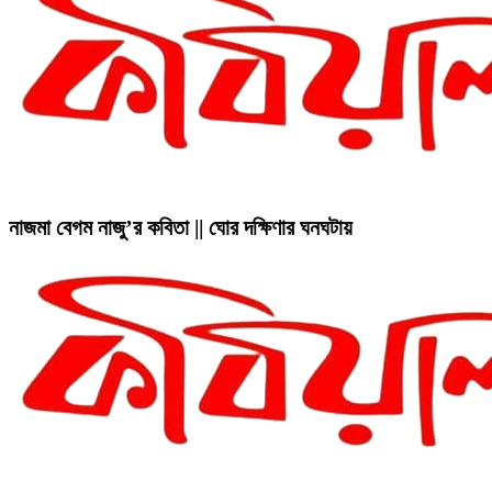
নাজমা বেগম নাজু’র কবিতা || ঘোর দক্ষিণার ঘনঘটায়