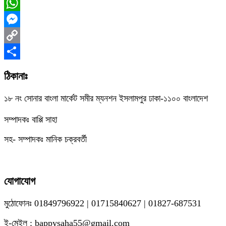
Facebook
WhatsApp
Messenger
Copy
Link
Share
ঠিকানাঃ
১৮ নং সোনার বাংলা মার্কেট সমীর ম্যনশন ইসলামপুর ঢাকা-১১০০ বাংলাদেশ
সম্পাদকঃ বাপ্পি সাহা
সহ- সম্পাদকঃ মানিক চক্রবর্তী
যোগাযোগ
মুঠোফোনঃ 01849796922 | 01715840627 | 01827-687531
ই-মেইল : bappysaha55@gmail.com