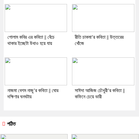
গোলাম কবির এর কবিতা || বেঁচে
রীতি চাকমা’র কবিতা || উত্তরের
থাকার ইচ্ছেটা উধাও হয়ে যায়
খোঁজে
নাজমা বেগম নাজু’র কবিতা || ঘোর
সাঈদা আজিজ চৌধুরী’র কবিতা ||
দক্ষিণার ঘনঘটায়
কফিনে চেয়ে ভারী
পঠিত