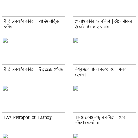
রীতি চাকমা’র কবিতা || আদিম রাত্রির
গোলাম কবির এর কবিতা || বেঁচে থাকার
কবিতা
ইচ্ছেটা উধাও হয়ে যায়
রীতি চাকমা’র কবিতা || উত্তরের খোঁজে
বিশ্বাসকে লালন করতে হয় || পলক
রহমান।
Eva Petropoulou Lianoy
নাজমা বেগম নাজু’র কবিতা || ঘোর
দক্ষিণার ঘনঘটায়