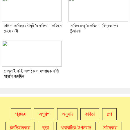
সাঈদা আজিজ চৌধুরী’র কবিতা || কফিনে
সাকিব রাজু’র কবিতা || বিশ্বকাপের
চেয়ে ভারী
উন্মাদনা
৫ জুলাই কবি, সংগঠক ও সম্পাদক বাপ্পি
সাহা’র জন্মদিন
প্রচ্ছদ
অণুগল্প
অনুবাদ
কবিতা
গল্প
চলচ্চিত্রকথা
ছড়া
ধারাবাহিক উপন্যাস
নাট্যকথা