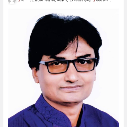
আপ : ১১:১৮:৪৯ অপরাহ্ন, শুক্রবার, ১১ এপ্রিল ২০২৫
৬৬৬ ভিউ :