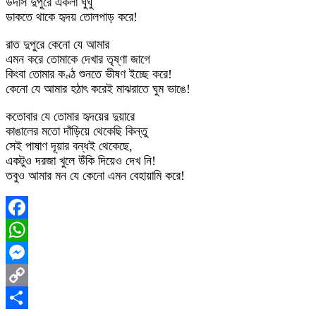
উদাস দুপুরে একলা ঘুঘু
ডাকতে থাকে হৃদয় তোলপাড় করে!
রাত দুপুরে কেনো যে আমার
এমন করে তোমাকে দেখার তৃষ্ণা জাগে
কিংবা তোমার কণ্ঠ শুনতে ভীষণ ইচ্ছে করে!
কেনো যে আমার হঠাৎ করেই মাঝরাতে ঘুম ভাঙে!
কতোবার যে তোমার হৃদয়ের দুয়ারে
কাঙালের মতো দাঁড়িয়ে থেকেছি কিন্তু
সেই পাষাণ দূয়ার বন্ধই থেকেছে,
একটুও দরজা খুলে উঁকি দিয়েও দেখ নি!
তবুও আমার মন যে কেনো এমন বেহায়ামি করে!
Facebook
WhatsApp
Messenger
Copy