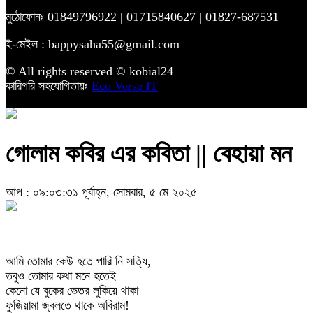
মুঠোফোনঃ 01849796922 | 01715840627 | 01827-687531
ই-মেইল : bappysaha55@gmail.com
© All rights reserved © kobial24
কারিগরি সহযোগিতায়ঃ
Eco Verse IT
গোলাম কবির এর কবিতা || বেহায়া মন
আপ : ০৯:০৩:৩১ পূর্বাহ্ন, সোমবার, ৫ মে ২০২৫
আমি তোমার কেউ হতে পারি নি সত্যি,
তবুও তোমার কথা মনে হতেই
কেনো যে বুকের ভেতর লুকিয়ে থাকা
ফুজিয়ামা জ্বলতে থাকে অবিরাম!