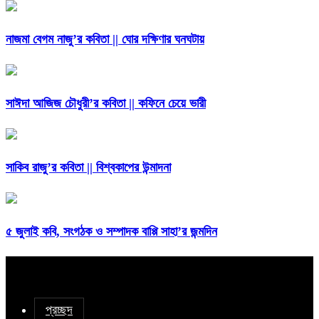
নাজমা বেগম নাজু’র কবিতা || ঘোর দক্ষিণার ঘনঘটায়
সাঈদা আজিজ চৌধুরী’র কবিতা || কফিনে চেয়ে ভারী
সাকিব রাজু’র কবিতা || বিশ্বকাপের উন্মাদনা
৫ জুলাই কবি, সংগঠক ও সম্পাদক বাপ্পি সাহা’র জন্মদিন
প্রচ্ছদ