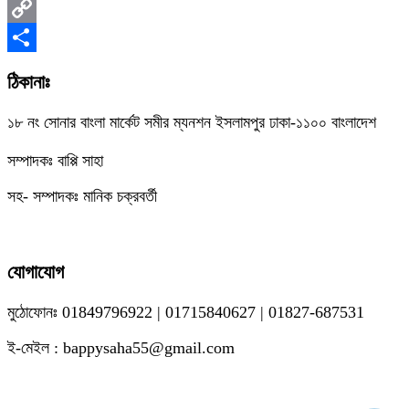
Messenger
Copy
Link
Share
ঠিকানাঃ
১৮ নং সোনার বাংলা মার্কেট সমীর ম্যনশন ইসলামপুর ঢাকা-১১০০ বাংলাদেশ
সম্পাদকঃ বাপ্পি সাহা
সহ- সম্পাদকঃ মানিক চক্রবর্তী
যোগাযোগ
মুঠোফোনঃ 01849796922 | 01715840627 | 01827-687531
ই-মেইল : bappysaha55@gmail.com