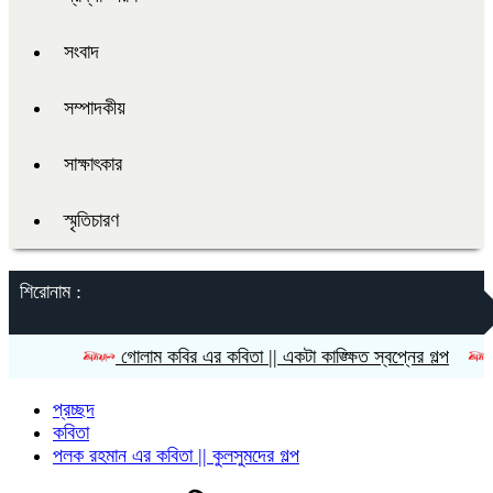
সংবাদ
সম্পাদকীয়
সাক্ষাৎকার
স্মৃতিচারণ
শিরোনাম :
গোলাম কবির এর কবিতা || একটা কাঙ্ক্ষিত স্বপ্নের গল্প
রীতি চ
প্রচ্ছদ
কবিতা
পলক রহমান এর কবিতা || কুলসুমদের গল্প