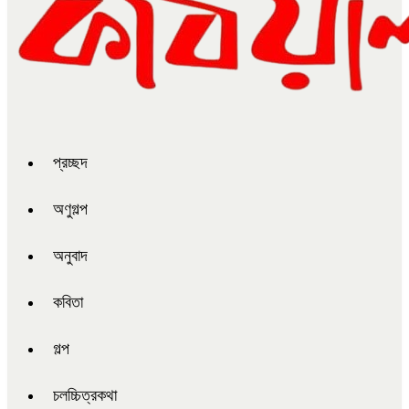
প্রচ্ছদ
অণুগল্প
অনুবাদ
কবিতা
গল্প
চলচ্চিত্রকথা