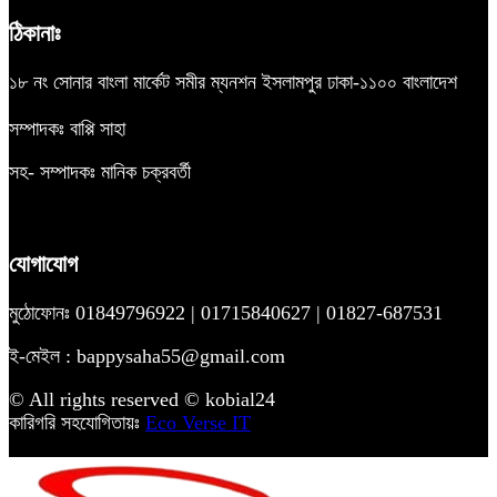
ঠিকানাঃ
১৮ নং সোনার বাংলা মার্কেট সমীর ম্যনশন ইসলামপুর ঢাকা-১১০০ বাংলাদেশ
সম্পাদকঃ বাপ্পি সাহা
সহ- সম্পাদকঃ মানিক চক্রবর্তী
যোগাযোগ
মুঠোফোনঃ 01849796922 | 01715840627 | 01827-687531
ই-মেইল : bappysaha55@gmail.com
© All rights reserved © kobial24
কারিগরি সহযোগিতায়ঃ
Eco Verse IT