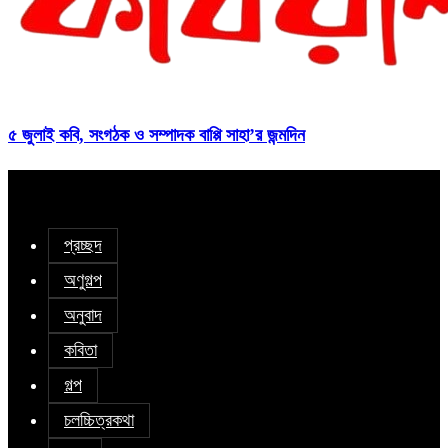
৫ জুলাই কবি, সংগঠক ও সম্পাদক বাপ্পি সাহা’র জন্মদিন
প্রচ্ছদ
অণুগল্প
অনুবাদ
কবিতা
গল্প
চলচ্চিত্রকথা