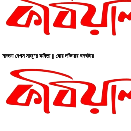
নাজমা বেগম নাজু’র কবিতা || ঘোর দক্ষিণার ঘনঘটায়