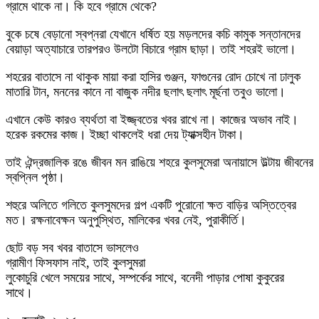
গ্রামে থাকে না। কি হবে গ্রামে থেকে?
বুকে চষে বেড়ানো স্বপ্নরা যেখানে ধর্ষিত হয় মড়লদের কচি কামুক সন্তানদের
বেয়াড়া অত্যাচারে তারপরও উলটো বিচারে গ্রাম ছাড়া। তাই শহরই ভালো।
শহরের বাতাসে না থাকুক মায়া করা হাসির গুঞ্জন, ফাগুনের রোদ চোখে না ঢালুক
মাতারি টান, মননের কানে না বাজুক নদীর ছলাৎ ছলাৎ মূর্ছনা তবুও ভালো।
এখানে কেউ কারও ব্যর্থতা বা ইজ্জ্বতের খবর রাখে না। কাজের অভাব নাই।
হরেক রকমের কাজ। ইচ্ছা থাকলেই ধরা দেয় ট্যাক্সহীন টাকা।
তাই ঐন্দ্রজালিক রঙে জীবন মন রাঙিয়ে শহরে কুলসুমেরা অনায়াসে উল্টায় জীবনের
স্বপ্নিল পৃষ্ঠা।
শহুরে অলিতে গলিতে কুলসুমদের গল্প একটি পুরোনো ক্ষত বাড়ির অস্তিত্বের
মত। রক্ষনাবেক্ষন অনুপুস্থিত, মালিকের খবর নেই, পুরাকীর্তি।
ছোট বড় সব খবর বাতাসে ভাসলেও
গ্রামীণ ফিসফাস নাই, তাই কুলসুমরা
লুকোচুরি খেলে সময়ের সাথে, সম্পর্কের সাথে, বনেদী পাড়ার পোষা কুকুরের
সাথে।