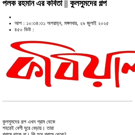
পলক রহমান এর কবিতা || কুলসুমদের গল্প
আপ : ১০:৩৪:৩১ অপরাহ্ন, মঙ্গলবার, ২৯ জুলাই ২০২৫
৪৫০ ভিউ :
কুলসুমদের গল্প এখন গ্রাম থেকে
শহরেই বেশী ঘুরে বেড়ায়। তারা
গ্রামে থাকে না। কি হবে গ্রামে থেকে?