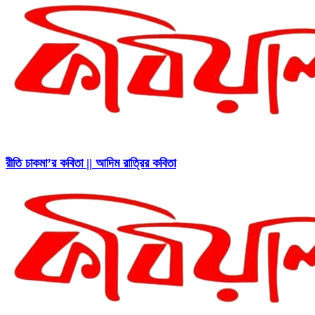
রীতি চাকমা’র কবিতা || আদিম রাত্রির কবিতা