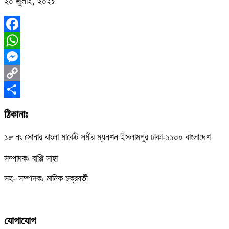
২০ জুলাই, ২০২৫
Facebook
WhatsApp
Messenger
Copy
Link
Share
ঠিকানাঃ
১৮ নং সোনার বাংলা মার্কেট সমীর ম্যনশন ইসলামপুর ঢাকা-১১০০ বাংলাদেশ
সম্পাদকঃ বাপ্পি সাহা
সহ- সম্পাদকঃ মানিক চক্রবর্তী
যোগাযোগ