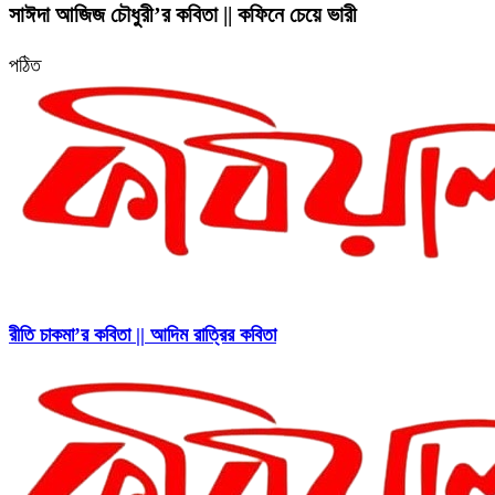
সাঈদা আজিজ চৌধুরী’র কবিতা || কফিনে চেয়ে ভারী
পঠিত
রীতি চাকমা’র কবিতা || আদিম রাত্রির কবিতা