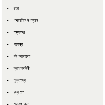
ছড়া
ধারাবাহিক উপন্যাস
নাট্যকথা
প্রবন্ধ
বই আলোচনা
ভ্রমণকাহিনী
মুক্তগদ্য
রম্য গল্প
শ্রদ্ধা স্মরণ