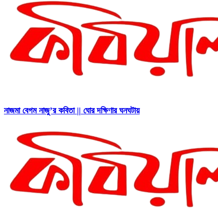
নাজমা বেগম নাজু’র কবিতা || ঘোর দক্ষিণার ঘনঘটায়