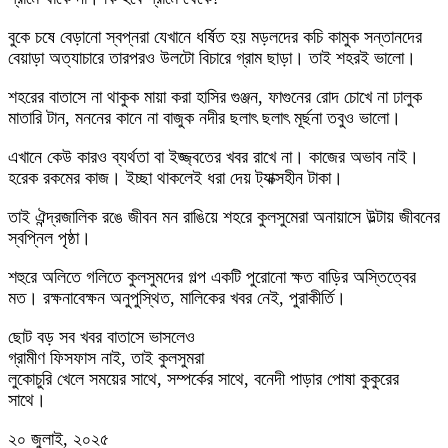
বুকে চষে বেড়ানো স্বপ্নরা যেখানে ধর্ষিত হয় মড়লদের কচি কামুক সন্তানদের
বেয়াড়া অত্যাচারে তারপরও উলটো বিচারে গ্রাম ছাড়া। তাই শহরই ভালো।
শহরের বাতাসে না থাকুক মায়া করা হাসির গুঞ্জন, ফাগুনের রোদ চোখে না ঢালুক
মাতারি টান, মননের কানে না বাজুক নদীর ছলাৎ ছলাৎ মূর্ছনা তবুও ভালো।
এখানে কেউ কারও ব্যর্থতা বা ইজ্জ্বতের খবর রাখে না। কাজের অভাব নাই।
হরেক রকমের কাজ। ইচ্ছা থাকলেই ধরা দেয় ট্যাক্সহীন টাকা।
তাই ঐন্দ্রজালিক রঙে জীবন মন রাঙিয়ে শহরে কুলসুমেরা অনায়াসে উল্টায় জীবনের
স্বপ্নিল পৃষ্ঠা।
শহুরে অলিতে গলিতে কুলসুমদের গল্প একটি পুরোনো ক্ষত বাড়ির অস্তিত্বের
মত। রক্ষনাবেক্ষন অনুপুস্থিত, মালিকের খবর নেই, পুরাকীর্তি।
ছোট বড় সব খবর বাতাসে ভাসলেও
গ্রামীণ ফিসফাস নাই, তাই কুলসুমরা
লুকোচুরি খেলে সময়ের সাথে, সম্পর্কের সাথে, বনেদী পাড়ার পোষা কুকুরের
সাথে।
২০ জুলাই, ২০২৫