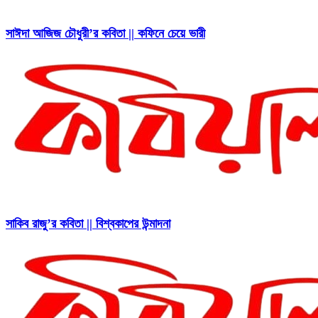
সাঈদা আজিজ চৌধুরী’র কবিতা || কফিনে চেয়ে ভারী
সাকিব রাজু’র কবিতা || বিশ্বকাপের উন্মাদনা