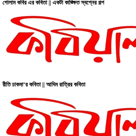
গোলাম কবির এর কবিতা || একটা কাঙ্ক্ষিত স্বপ্নের গল্প
রীতি চাকমা’র কবিতা || আদিম রাত্রির কবিতা