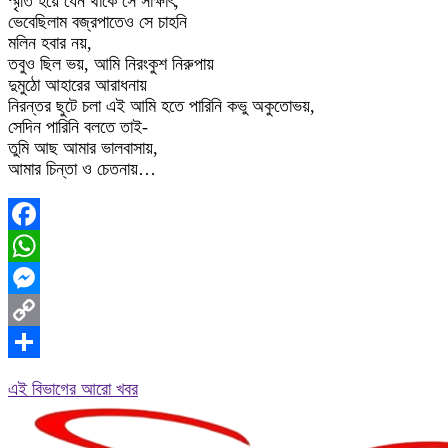
স্মৃতি হয়ে যেন থাকে সে সাক্ষাৎ,
ভেবেছিলাম বজ্রপাতেও সে চাহনি
মলিন হবার নয়,
তবুও ছিল ভয়, আমি নিরংকুশ নিরুপায়
দুমুঠো আহারের আরাধনায়
নিরন্তর ছুটে চলা এই আমি হতে পারিনি কভু অকুতোভয়,
সেদিন পারিনি বলতে তাই-
তুমি আছ আমার ভালবাসায়,
আমার চিন্তা ও চেতনায়…
Facebook
WhatsApp
Messenger
Copy
Link
Share
এই বিভাগের আরো খবর