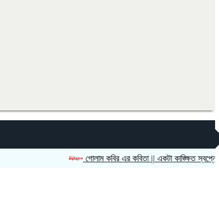
গোলাম কবির এর কবিতা || একটা কাঙ্ক্ষিত স্বপ্নের গল্প