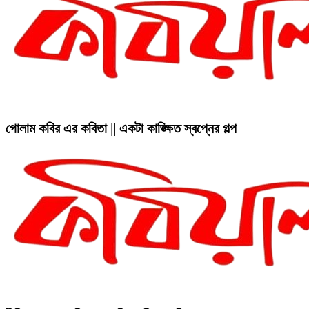
গোলাম কবির এর কবিতা || একটা কাঙ্ক্ষিত স্বপ্নের গল্প