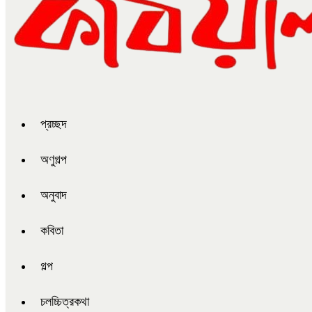
প্রচ্ছদ
অণুগল্প
অনুবাদ
কবিতা
গল্প
চলচ্চিত্রকথা