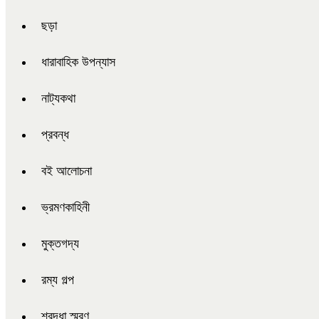
ছড়া
ধারাবাহিক উপন্যাস
নাট্যকথা
প্রবন্ধ
বই আলোচনা
ভ্রমণকাহিনী
মুক্তগদ্য
রম্য গল্প
শ্রদ্ধা স্মরণ