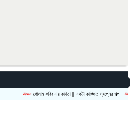
গোলাম কবির এর কবিতা || একটা কাঙ্ক্ষিত স্বপ্নের গল্প
রীতি চ