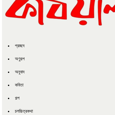
প্রচ্ছদ
অণুগল্প
অনুবাদ
কবিতা
গল্প
চলচ্চিত্রকথা