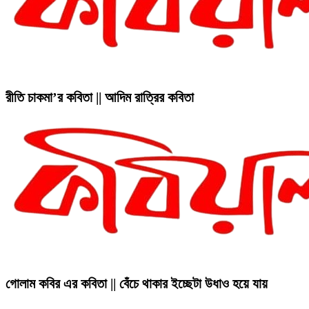
রীতি চাকমা’র কবিতা || আদিম রাত্রির কবিতা
গোলাম কবির এর কবিতা || বেঁচে থাকার ইচ্ছেটা উধাও হয়ে যায়