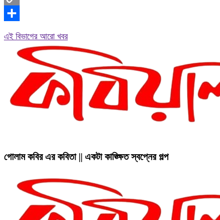
Copy
Link
Share
এই বিভাগের আরো খবর
গোলাম কবির এর কবিতা || একটা কাঙ্ক্ষিত স্বপ্নের গল্প