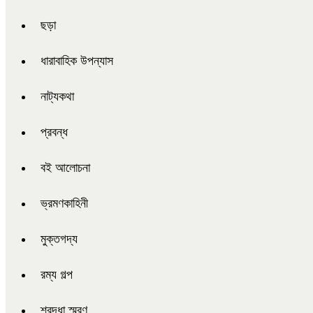
ছড়া
ধারাবাহিক উপন্যাস
নাট্যকথা
প্রবন্ধ
বই আলোচনা
ভ্রমণকাহিনী
মুক্তগদ্য
রম্য গল্প
শ্রদ্ধা স্মরণ