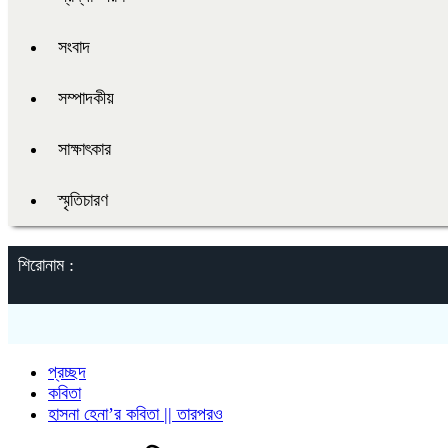
সংবাদ
সম্পাদকীয়
সাক্ষাৎকার
স্মৃতিচারণ
শিরোনাম :
প্রচ্ছদ
কবিতা
হাসনা হেনা’র কবিতা || তারপরও