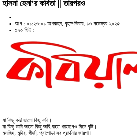
হাসনা হেনা’র কবিতা || তারপরও
আপ : ০১:২৩:০১ অপরাহ্ন, বৃহস্পতিবার, ১৩ নভেম্বর ২০২৫
৫২০ ভিউ :
যা কিছু করি ভালো কিছু করি।
যা কিছু ভাবি ভালো কিছু ভাবি,যাতে খরতাপেও মিলে বৃষ্টি।
মসজিদ, মন্দির, গীর্জা, প্যাগোডা সব প্রার্থনার জায়গা।